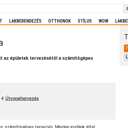
T
LAKBERENDEZÉS
OTTHONOK
STÍLUS
WOW
LAKBE
T
a
T
L
újt az épületek tervezésétől a számítógépes
 4.
Útvonaltervezés
és, számítógépes tervezés. Minden irodánk által