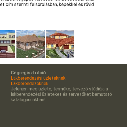
et cím szerinti felsorolásban, képekkel és rövid
Cégregisztráció
Lakberendezési üzleteknek
Lakberendezőknek
Jelenjen meg üzlete, terméke, tervezõ stúdiója a
lakberendezési üzleteket és tervezőket bemutató
katalógusunkban!