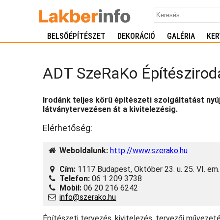
BELSŐÉPÍTÉSZET
DEKORÁCIÓ
GALÉRIA
KER
ADT SzeRaKo Építészirod
Irodánk teljes körű építészeti szolgáltatást ny
látványtervezésen át a kivitelezésig.
Elérhetőség:
Weboldalunk:
http://www.szerako.hu
Cím:
1117 Budapest, Október 23. u. 25. VI. em.
Telefon:
06 1 209 3738
Mobil:
06 20 216 6242
info@szerako.hu
Építészeti tervezés, kivitelezés, tervezői művezet