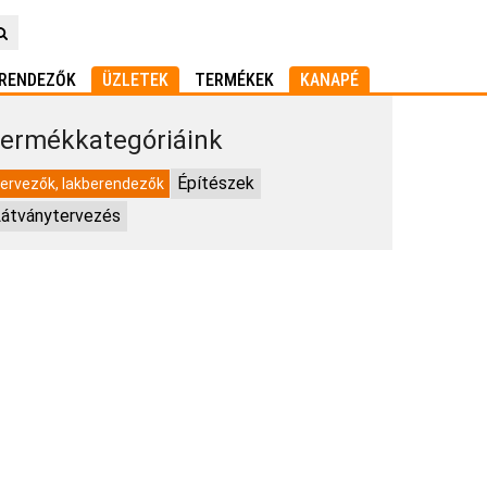
RENDEZŐK
ÜZLETEK
TERMÉKEK
KANAPÉ
ermékkategóriáink
Építészek
ervezők, lakberendezők
átványtervezés