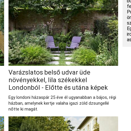
b
f
P
ö
s
E
i
a
Varázslatos belső udvar üde
növényekkel, lila székekkel
Londonból - Előtte és utána képek
,
Egy londoni házaspár 25 éve él ugyanabban a bájos, régi
házban, amelynek kertje valaha igazi zöld dzsungellé
nőtte ki magát.