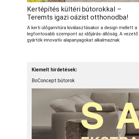
Kertépítés kültéri bútorokkal –
Teremts igazi oázist otthonodba!
A kerti ülőgarnitúra kiválasztásakor a design mellett a
legfontosabb szempont az időjárás-állóság. A vezető
gyártók innovatív alapanyagokat alkalmaznak.
Kiemelt hirdetések:
BoConcept bútorok