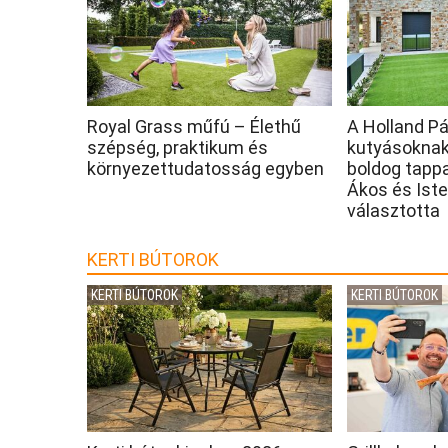
Royal Grass műfú – Élethű
A Holland Pá
szépség, praktikum és
kutyásoknak:
környezettudatosság egyben
boldog tapp
Ákos és Iste
választotta
KERTI BÚTOROK
KERTI BÚTOROK
KERTI BÚTOROK