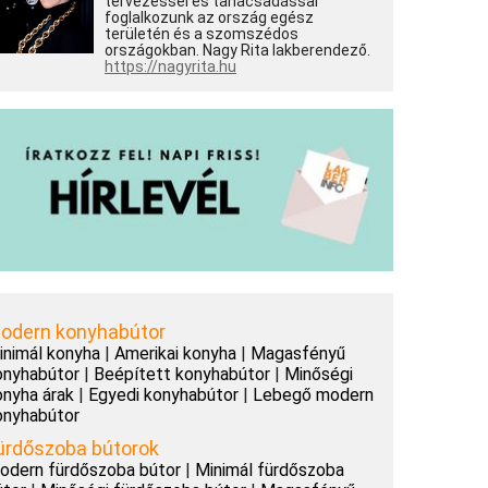
tervezéssel és tanácsadással
foglalkozunk az ország egész
területén és a szomszédos
országokban. Nagy Rita lakberendező.
https://nagyrita.hu
odern konyhabútor
inimál konyha
|
Amerikai konyha
|
Magasfényű
onyhabútor
|
Beépített konyhabútor
|
Minőségi
onyha árak
|
Egyedi konyhabútor
|
Lebegő modern
onyhabútor
ürdőszoba bútorok
odern fürdőszoba bútor
|
Minimál fürdőszoba