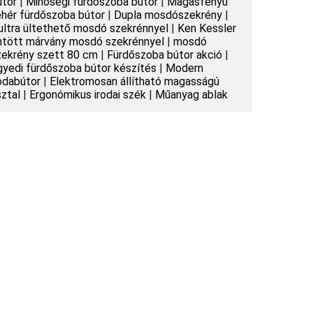
útor
|
Minőségi fürdőszoba bútor
|
Magasfényű
ehér fürdőszoba bútor
|
Dupla mosdószekrény
|
ultra ültethető mosdó szekrénnyel
|
Ken Kessler
ntött márvány mosdó szekrénnyel
|
mosdó
zekrény szett 80 cm
|
Fürdőszoba bútor akció
|
gyedi fürdőszoba bútor készítés
|
Modern
rodabútor
|
Elektromosan állítható magasságú
sztal
|
Ergonómikus irodai szék
|
Műanyag ablak