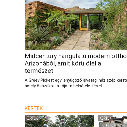
Midcentury hangulatú modern otth
Arizonából, amit körülölel a
természet
A Greey Pickett egy lenyűgöző sivatagi ház szép kertte
amely összeköti a tájat a belső élettérrel.
KERTEK
KERTEK
KERTEK