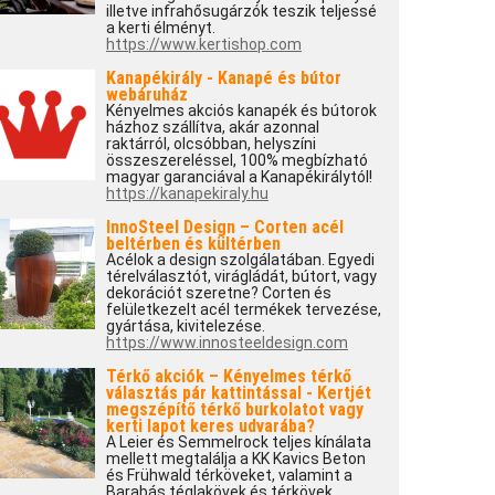
illetve infrahősugárzók teszik teljessé
a kerti élményt.
https://www.kertishop.com
Kanapékirály - Kanapé és bútor
webáruház
Kényelmes akciós kanapék és bútorok
házhoz szállítva, akár azonnal
raktárról, olcsóbban, helyszíni
összeszereléssel, 100% megbízható
magyar garanciával a Kanapékirálytól!
https://kanapekiraly.hu
InnoSteel Design – Corten acél
beltérben és kültérben
Acélok a design szolgálatában. Egyedi
térelválasztót, virágládát, bútort, vagy
dekorációt szeretne? Corten és
felületkezelt acél termékek tervezése,
gyártása, kivitelezése.
https://www.innosteeldesign.com
Térkő akciók – Kényelmes térkő
választás pár kattintással - Kertjét
megszépítő térkő burkolatot vagy
kerti lapot keres udvarába?
A Leier és Semmelrock teljes kínálata
mellett megtalálja a KK Kavics Beton
és Frühwald térköveket, valamint a
Barabás téglakövek és térkövek