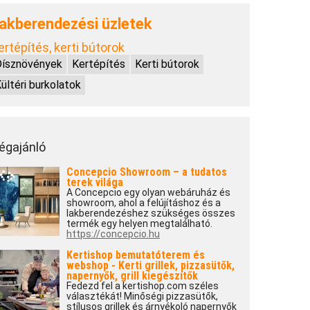
akberendezési üzletek
ertépítés, kerti bútorok
Dísznövények
Kertépítés
Kerti bútorok
ültéri burkolatok
égajánló
Concepcio Showroom – a tudatos
terek világa
A Concepcio egy olyan webáruház és
showroom, ahol a felújításhoz és a
lakberendezéshez szükséges összes
termék egy helyen megtalálható.
https://concepcio.hu
Kertishop bemutatóterem és
webshop - Kerti grillek, pizzasütők,
napernyők, grill kiegészítők
Fedezd fel a kertishop.com széles
választékát! Minőségi pizzasütők,
stílusos grillek és árnyékoló napernyők