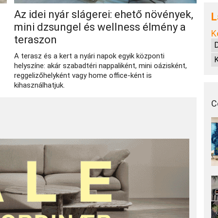
Az idei nyár slágerei: ehető növények,
L
mini dzsungel és wellness élmény a
K
teraszon
A terasz és a kert a nyári napok egyik központi
K
helyszíne: akár szabadtéri nappaliként, mini oázisként,
reggelizőhelyként vagy home office-ként is
kihasználhatjuk.
C