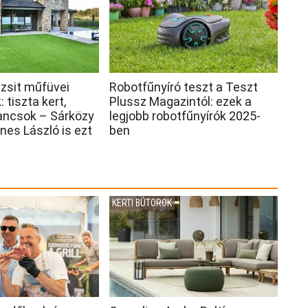
zsit műfüvei
Robotfűnyíró teszt a Teszt
 tiszta kert,
Plussz Magazintól: ezek a
ancsok – Sárközy
legjobb robotfűnyírók 2025-
nes László is ezt
ben
KERTI BÚTOROK