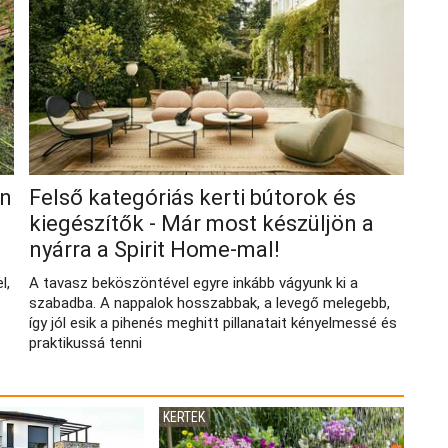
on
Felső kategóriás kerti bútorok és
kiegészítők - Már most készüljön a
nyárra a Spirit Home-mal!
l,
A tavasz beköszöntével egyre inkább vágyunk ki a
szabadba. A nappalok hosszabbak, a levegő melegebb,
így jól esik a pihenés meghitt pillanatait kényelmessé és
praktikussá tenni
KERTEK