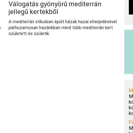
Válogatás gyönyörű mediterrán
jellegű kertekből
A mediterrán stílusban épült házak hazai elterjedésével
s
párhuzamosan hazánkban mind több mediterrán kert
született és születik.
M
M
k
k
k
F
M