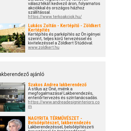
választékát kedvező áron, folyamatos
akciókkal és országos házhoz
szállítással.
https://www.terkoakciok.hu/
Lukács Zoltán - Kertépítő - Zöldkert
Kertépítés
Kertépítés és parképítés az Ön igényei
szerint, teljes körű tervezéssel és
kivitelezéssel a Zöldkert Stúdióval.
www.zoldkert.hu
akberendező ajánló
Szakos Andrea lakberendező
A stílus az Öné, miénk a
megfogalmazása! Lakberendezés,
enteriőrtervezés és színtanácsadás.
https://www.andreadesigninteriors.co
m
NAGYRITA TÉRMŰVÉSZET -
Belsőépítészet, lakberendezés
Lakberendezéssel, belsőépítészeti