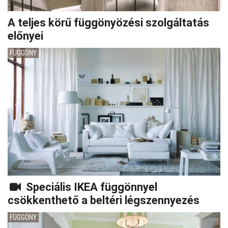
A teljes körű függönyözési szolgáltatás
előnyei
FÜGGÖNY
Speciális IKEA függönnyel
csökkenthető a beltéri légszennyezés
FÜGGÖNY