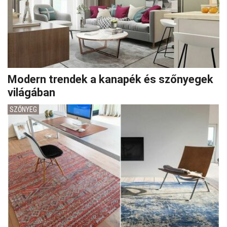
Modern trendek a kanapék és szőnyegek
világában
SZŐNYEG