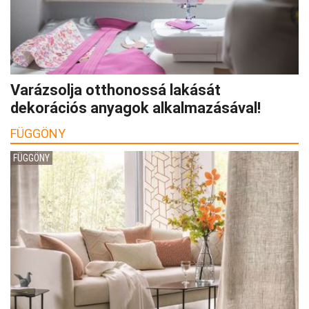
Varázsolja otthonossá lakását
dekorációs anyagok alkalmazásával!
FÜGGÖNY
FÜGGÖNY