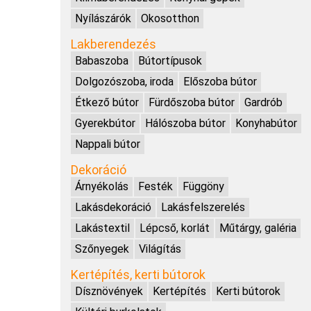
Nyílászárók
Okosotthon
Lakberendezés
Babaszoba
Bútortípusok
Dolgozószoba, iroda
Előszoba bútor
Étkező bútor
Fürdőszoba bútor
Gardrób
Gyerekbútor
Hálószoba bútor
Konyhabútor
Nappali bútor
Dekoráció
Árnyékolás
Festék
Függöny
Lakásdekoráció
Lakásfelszerelés
Lakástextil
Lépcső, korlát
Műtárgy, galéria
Szőnyegek
Világítás
Kertépítés, kerti bútorok
Dísznövények
Kertépítés
Kerti bútorok