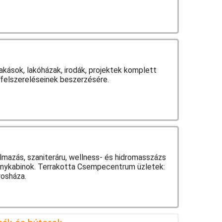
akások, lakóházak, irodák, projektek komplett
 felszereléseinek beszerzésére.
lmazás, szaniteráru, wellness- és hidromasszázs
anykabinok. Terrakotta Csempecentrum üzletek:
rosháza.