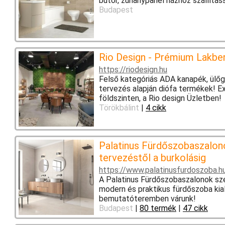
bútor, zuhanypanel házhoz szállításs
Budapest
Rio Design - Prémium Lakbe
https://riodesign.hu
Felső kategóriás ADA kanapék, ülőga
tervezés alapján diófa termékek! E
földszinten, a Rio design Üzletben!
Törökbálint
|
4 cikk
Palatinus Fürdőszobaszalo
tervezéstől a burkolásig
https://www.palatinusfurdoszoba.h
A Palatinus Fürdőszobaszalonok szél
modern és praktikus fürdőszoba kia
bemutatóteremben várunk!
Budapest
|
80 termék
|
47 cikk