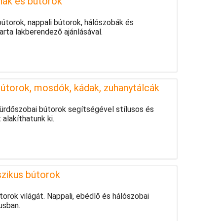
hák és bútorok
útorok, nappali bútorok, hálószobák és
rta lakberendező ajánlásával.
útorok, mosdók, kádak, zuhanytálcák
ürdőszobai bútorok segítségével stílusos és
lakíthatunk ki.
szikus bútorok
orok világát. Nappali, ebédlő és hálószobai
lusban.