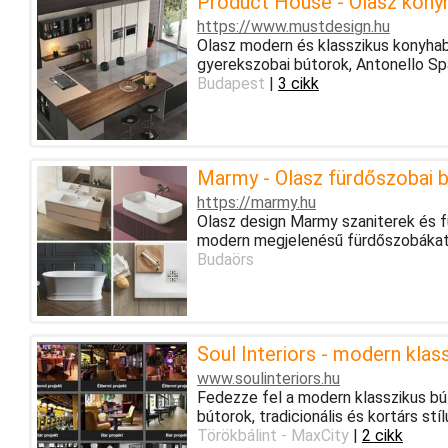
Product House - Olasz kony
https://www.mustdesign.hu
Olasz modern és klasszikus konyhab
gyerekszobai bútorok, Antonello Spa
Budapest
|
3 cikk
Marmy - Olasz fürdőszobai b
https://marmy.hu
Olasz design Marmy szaniterek és f
modern megjelenésű fürdőszobákat a
Budaörs
Soul Interiors - modern klas
www.soulinteriors.hu
Fedezze fel a modern klasszikus bút
bútorok, tradicionális és kortárs stí
Törökbálint - MaxCity
|
2 cikk