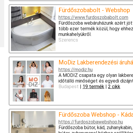
Fürdőszobabolt - Webshop
https://www.furdoszobabolt.com
Fürdőszoba webáruházunk azért jött
több ezer termék közül, hogy ehhez
munkahelyükről.
Szerencs
MoDiz Lakberendezési áruh
https://modiz.hu
A MODIZ csapata egy olyan lakberen
időtálló minőséget és egyedi dizájn
Budapest
|
19 termék
|
2 cikk
Fürdőszoba Webshop - Kádak
https://furdoszobawebshop.hu
Fürdőszoba bútor, kád, zuhanykabin