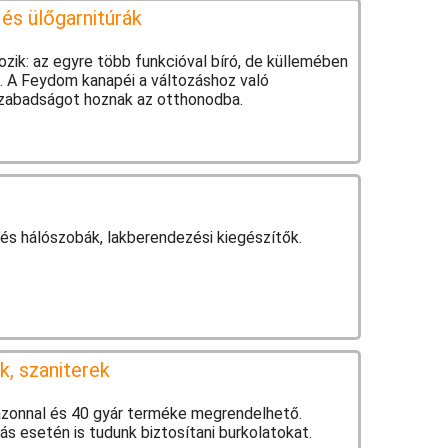
s ülőgarnitúrák
tozik: az egyre több funkcióval bíró, de küllemében
. A Feydom kanapéi a változáshoz való
szabadságot hoznak az otthonodba.
 és hálószobák, lakberendezési kiegészítők.
, szaniterek
azonnal és 40 gyár terméke megrendelhető.
lás esetén is tudunk biztosítani burkolatokat.