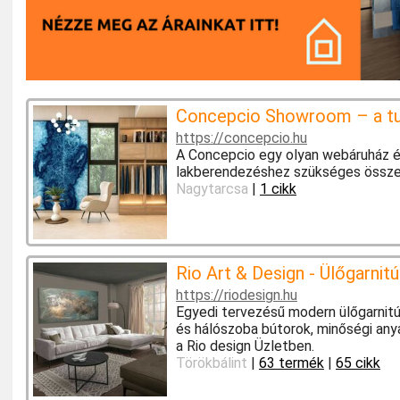
Concepcio Showroom – a tud
https://concepcio.hu
A Concepcio egy olyan webáruház és
lakberendezéshez szükséges össze
Nagytarcsa
|
1 cikk
Rio Art & Design - Ülőgarnit
https://riodesign.hu
Egyedi tervezésű modern ülőgarnitú
és hálószoba bútorok, minőségi any
a Rio design Üzletben.
Törökbálint
|
63 termék
|
65 cikk