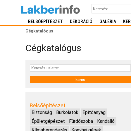
BELSŐÉPÍTÉSZET
DEKORÁCIÓ
GALÉRIA
KER
Cégkatalógus
Cégkatalógus
Belsőépítészet
Biztonság
Burkolatok
Építőanyag
Épületgépészet
Fürdőszoba
Kandalló
Klímaberendezés
Konyhai gépek