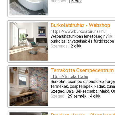
Budapest
|
6 cikk
Burkolatáruház - Webshop
https://www.burkolataruhaz.hu
Webáruházunkban lehetőség nyílik l
burkolási anyagainak és fürdőszoba
Szerencs
|
2 cikk
Terrakotta Csempecentrum
https://terrakotta.hu
Burkolat, csempe és padlólap forga
termékek, csaptelepek, kádak, zuh
Szeged, Baja, Békéscsaba, Makó, O
Szeged
|
29 termék
|
4 cikk