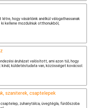
 létre, hogy vásárlóink anélkül válogathassanak
 ki kellene mozdulniuk otthonukból,
áz
dezési áruházat valósított, ami azon túl, hogy
t kínál, küldetéstudata van, közösséget kovácsol.
, szaniterek, csaptelepek
, csaptelep, zuhanytálca, üvegtégla, fürdőszoba