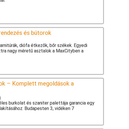
al.
rendezés és bútorok
rnitúrák, diófa étkezők, bőr székek. Egyedi
xtra nagy méretű asztalok a MaxCityben a
nok – Komplett megoldások a
u
es burkolat és szaniter palettája garancia egy
lakításához. Budapesten 3, vidéken 7