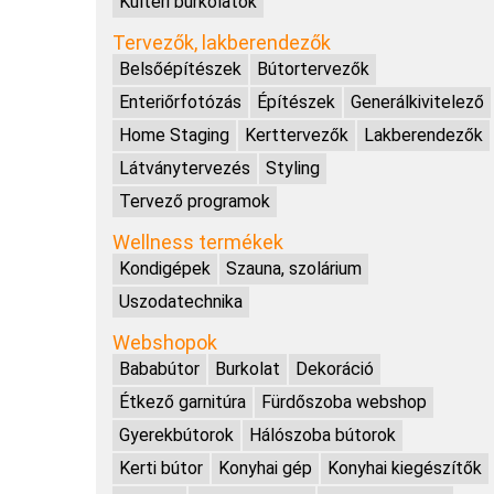
Kültéri burkolatok
Tervezők, lakberendezők
Belsőépítészek
Bútortervezők
Enteriőrfotózás
Építészek
Generálkivitelező
Home Staging
Kerttervezők
Lakberendezők
Látványtervezés
Styling
Tervező programok
Wellness termékek
Kondigépek
Szauna, szolárium
Uszodatechnika
Webshopok
Bababútor
Burkolat
Dekoráció
Étkező garnitúra
Fürdőszoba webshop
Gyerekbútorok
Hálószoba bútorok
Kerti bútor
Konyhai gép
Konyhai kiegészítők