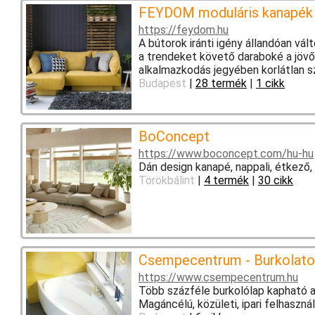
FEYDOM moduláris kanapék é
https://feydom.hu
A bútorok iránti igény állandóan vál
a trendeket követő daraboké a jövő
alkalmazkodás jegyében korlátlan 
Budapest
|
28 termék
|
1 cikk
BoConcept
https://www.boconcept.com/hu-hu
Dán design kanapé, nappali, étkező,
Törökbálint
|
4 termék
|
30 cikk
Csempecentrum - Burkolatok
https://www.csempecentrum.hu
Több százféle burkolólap kapható 
Magáncélú, közületi, ipari felhaszná