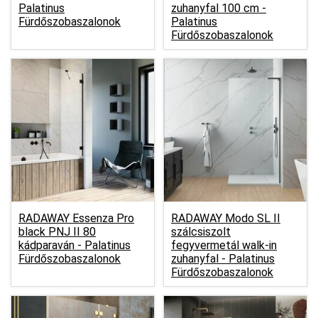
Palatinus
zuhanyfal 100 cm -
Fürdőszobaszalonok
Palatinus
Fürdőszobaszalonok
RADAWAY Essenza Pro
RADAWAY Modo SL II
black PNJ II 80
szálcsiszolt
kádparaván -
Palatinus
fegyvermetál walk-in
Fürdőszobaszalonok
zuhanyfal -
Palatinus
Fürdőszobaszalonok