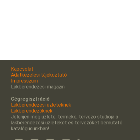
Kapcsolat
Adatkezelési tájékoztató
Impresszum
Lakberendezési magazin
Cégregisztráció
Lakberendezési üzleteknek
Lakberendezőknek
Jelenjen meg üzlete, terméke, tervezõ stúdiója a
lakberendezési üzleteket és tervezőket bemutató
katalógusunkban!