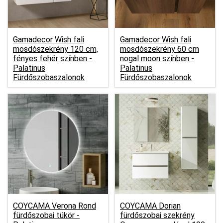
Gamadecor Wish fali
Gamadecor Wish fali
mosdószekrény 120 cm,
mosdószekrény 60 cm
fényes fehér színben -
nogal moon színben -
Palatinus
Palatinus
Fürdőszobaszalonok
Fürdőszobaszalonok
COYCAMA Verona Rond
COYCAMA Dorian
fürdőszobai tükör -
fürdőszobai szekrény