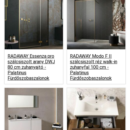
RADAWAY Essenza pro
RADAWAY Modo F II
szálcsiszolt arany DWJ
szálcsiszolt réz walk-in
80 cm zuhanyajtó -
zuhanyfal 100 cm -
Palatinus
Palatinus
Fürdőszobaszalonok
Fürdőszobaszalonok