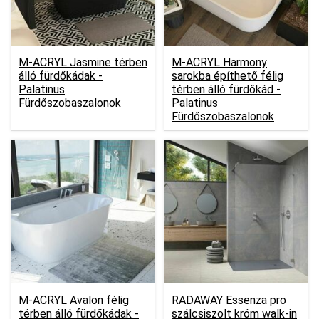
M-ACRYL Jasmine térben
M-ACRYL Harmony
álló fürdőkádak -
sarokba építhető félig
Palatinus
térben álló fürdőkád -
Fürdőszobaszalonok
Palatinus
Fürdőszobaszalonok
M-ACRYL Avalon félig
RADAWAY Essenza pro
térben álló fürdőkádak -
szálcsiszolt króm walk-in