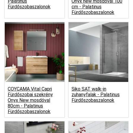
Palatinus
Onyx new mosdóval 100
Fürdőszobaszalonok
cm -
Palatinus
Fürdőszobaszalonok
COYCAMA Vital Capri
Siko SAT walk-in
Fürdőszobai szekrény
zuhanyfalak -
Palatinus
Onyx New mosdóval
Fürdőszobaszalonok
80cm -
Palatinus
Fürdőszobaszalonok