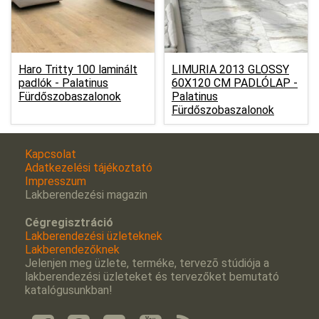
Haro Tritty 100 laminált
LIMURIA 2013 GLOSSY
padlók -
Palatinus
60X120 CM PADLÓLAP -
Fürdőszobaszalonok
Palatinus
Fürdőszobaszalonok
Kapcsolat
Adatkezelési tájékoztató
Impresszum
Lakberendezési magazin
Cégregisztráció
Lakberendezési üzleteknek
Lakberendezőknek
Jelenjen meg üzlete, terméke, tervezõ stúdiója a
lakberendezési üzleteket és tervezőket bemutató
katalógusunkban!