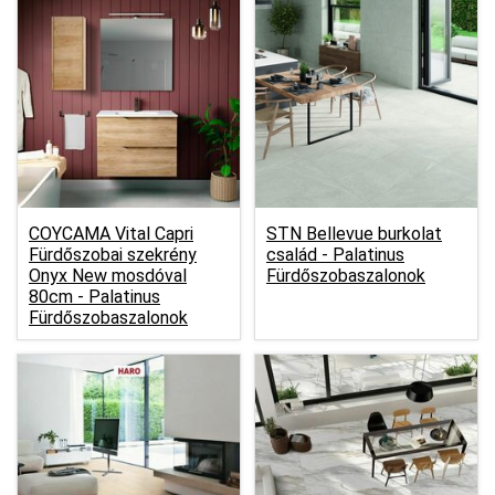
COYCAMA Vital Capri
STN Bellevue burkolat
Fürdőszobai szekrény
család -
Palatinus
Onyx New mosdóval
Fürdőszobaszalonok
80cm -
Palatinus
Fürdőszobaszalonok