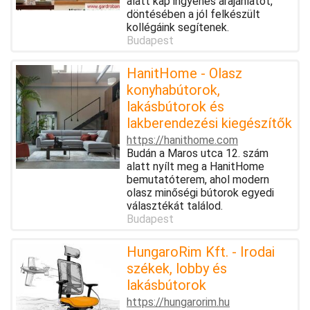
alatt kap ingyenes árajánlatot,
döntésében a jól felkészült
kollégáink segítenek.
Budapest
HanitHome - Olasz
konyhabútorok,
lakásbútorok és
lakberendezési kiegészítők
https://hanithome.com
Budán a Maros utca 12. szám
alatt nyílt meg a HanitHome
bemutatóterem, ahol modern
olasz minőségi bútorok egyedi
választékát találod.
Budapest
HungaroRim Kft. - Irodai
székek, lobby és
lakásbútorok
https://hungarorim.hu