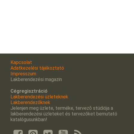
Kapcsolat
Adatkezelési tájékoztató
Impresszum
Lakberendezési magazin
Cégregisztráció
Lakberendezési üzleteknek
Lakberendezőknek
Jelenjen meg üzlete, terméke, tervezõ stúdiója a
lakberendezési üzleteket és tervezőket bemutató
katalógusunkban!