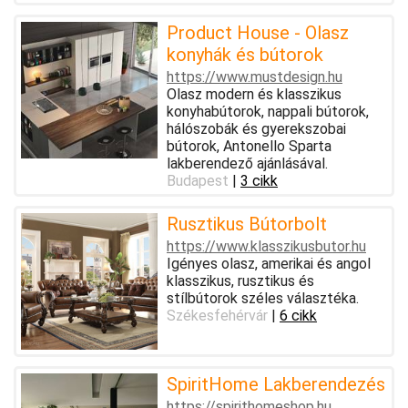
Product House - Olasz
konyhák és bútorok
https://www.mustdesign.hu
Olasz modern és klasszikus
konyhabútorok, nappali bútorok,
hálószobák és gyerekszobai
bútorok, Antonello Sparta
lakberendező ajánlásával.
Budapest
|
3 cikk
Rusztikus Bútorbolt
https://www.klasszikusbutor.hu
Igényes olasz, amerikai és angol
klasszikus, rusztikus és
stílbútorok széles választéka.
Székesfehérvár
|
6 cikk
SpiritHome Lakberendezés
https://spirithomeshop.hu