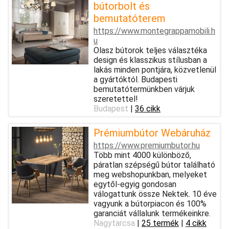
bútorbolt és
bemutatóterem
https://www.montegrappamobili.h
u
Olasz bútorok teljes választéka
design és klasszikus stílusban a
lakás minden pontjára, közvetlenül
a gyártóktól. Budapesti
bemutatótermünkben várjuk
szeretettel!
Budapest
|
36 cikk
Prémiumbútor Webáruház
https://www.premiumbutor.hu
Több mint 4000 különböző,
páratlan szépségű bútor található
meg webshopunkban, melyeket
egytől-egyig gondosan
válogattunk össze Nektek. 10 éve
vagyunk a bútorpiacon és 100%
garanciát vállalunk termékeinkre.
Nagytarcsa
|
25 termék
|
4 cikk