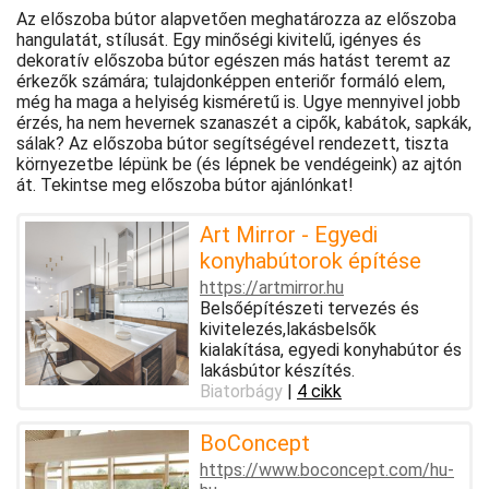
Az előszoba bútor alapvetően meghatározza az előszoba
hangulatát, stílusát. Egy minőségi kivitelű, igényes és
dekoratív előszoba bútor egészen más hatást teremt az
érkezők számára; tulajdonképpen enteriőr formáló elem,
még ha maga a helyiség kisméretű is. Ugye mennyivel jobb
érzés, ha nem hevernek szanaszét a cipők, kabátok, sapkák,
sálak? Az előszoba bútor segítségével rendezett, tiszta
környezetbe lépünk be (és lépnek be vendégeink) az ajtón
át. Tekintse meg előszoba bútor ajánlónkat!
Art Mirror - Egyedi
konyhabútorok építése
https://artmirror.hu
Belsőépítészeti tervezés és
kivitelezés,lakásbelsők
kialakítása, egyedi konyhabútor és
lakásbútor készítés.
Biatorbágy
|
4 cikk
BoConcept
https://www.boconcept.com/hu-