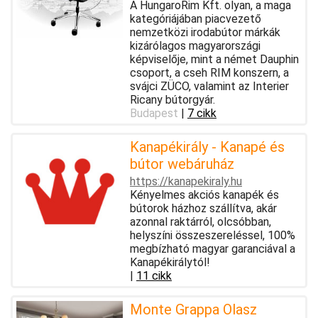
A HungaroRim Kft. olyan, a maga
kategóriájában piacvezető
nemzetközi irodabútor márkák
kizárólagos magyarországi
képviselője, mint a német Dauphin
csoport, a cseh RIM konszern, a
svájci ZÜCO, valamint az Interier
Ricany bútorgyár.
Budapest
|
7 cikk
Kanapékirály - Kanapé és
bútor webáruház
https://kanapekiraly.hu
Kényelmes akciós kanapék és
bútorok házhoz szállítva, akár
azonnal raktárról, olcsóbban,
helyszíni összeszereléssel, 100%
megbízható magyar garanciával a
Kanapékirálytól!
|
11 cikk
Monte Grappa Olasz