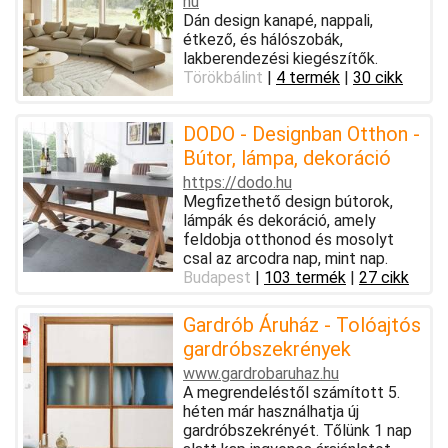
hu
Dán design kanapé, nappali,
étkező, és hálószobák,
lakberendezési kiegészítők.
Törökbálint
|
4 termék
|
30 cikk
DODO - Designban Otthon -
Bútor, lámpa, dekoráció
https://dodo.hu
Megfizethető design bútorok,
lámpák és dekoráció, amely
feldobja otthonod és mosolyt
csal az arcodra nap, mint nap.
Budapest
|
103 termék
|
27 cikk
Gardrób Áruház - Tolóajtós
gardróbszekrények
www.gardrobaruhaz.hu
A megrendeléstől számított 5.
héten már használhatja új
gardróbszekrényét. Tőlünk 1 nap