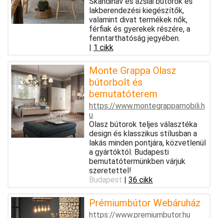
Skandináv és ázsiai bútorok és
lakberendezési kiegészítők,
valamint divat termékek nők,
férfiak és gyerekek részére, a
fenntarthatóság jegyében.
|
1 cikk
Monte Grappa Olasz
bútorbolt és
bemutatóterem
https://www.montegrappamobili.h
u
Olasz bútorok teljes választéka
design és klasszikus stílusban a
lakás minden pontjára, közvetlenül
a gyártóktól. Budapesti
bemutatótermünkben várjuk
szeretettel!
Budapest
|
36 cikk
Prémiumbútor Webáruház
https://www.premiumbutor.hu