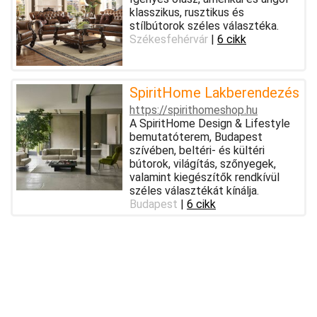
klasszikus, rusztikus és
stílbútorok széles választéka.
Székesfehérvár
|
6 cikk
SpiritHome Lakberendezés
https://spirithomeshop.hu
A SpiritHome Design & Lifestyle
bemutatóterem, Budapest
szívében, beltéri- és kültéri
bútorok, világítás, szőnyegek,
valamint kiegészítők rendkívül
széles választékát kínálja.
Budapest
|
6 cikk