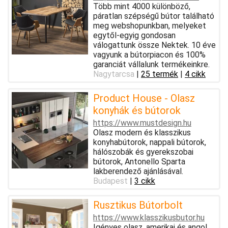
Több mint 4000 különböző,
páratlan szépségű bútor található
meg webshopunkban, melyeket
egytől-egyig gondosan
válogattunk össze Nektek. 10 éve
vagyunk a bútorpiacon és 100%
garanciát vállalunk termékeinkre.
Nagytarcsa
|
25 termék
|
4 cikk
Product House - Olasz
konyhák és bútorok
https://www.mustdesign.hu
Olasz modern és klasszikus
konyhabútorok, nappali bútorok,
hálószobák és gyerekszobai
bútorok, Antonello Sparta
lakberendező ajánlásával.
Budapest
|
3 cikk
Rusztikus Bútorbolt
https://www.klasszikusbutor.hu
Igényes olasz, amerikai és angol