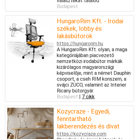
választékát találod.
Budapest
HungaroRim Kft. - Irodai
székek, lobby és
lakásbútorok
https://hungarorim.hu
A HungaroRim Kft. olyan, a maga
kategóriájában piacvezető
nemzetközi irodabútor márkák
kizárólagos magyarországi
képviselője, mint a német Dauphin
csoport, a cseh RIM konszern, a
svájci ZÜCO, valamint az Interier
Ricany bútorgyár.
Budapest
|
7 cikk
Kozycraze - Egyedi,
fenntartható
lakberendezés és divat
https://kozycraze.com