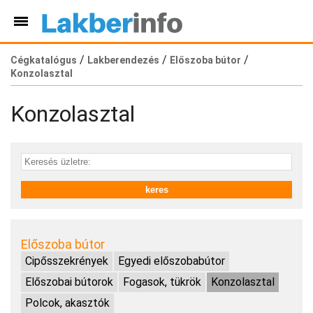
/
/
/
Cégkatalógus
Lakberendezés
Előszoba bútor
Konzolasztal
Konzolasztal
Előszoba bútor
Cipősszekrények
Egyedi előszobabútor
Előszobai bútorok
Fogasok, tükrök
Konzolasztal
Polcok, akasztók