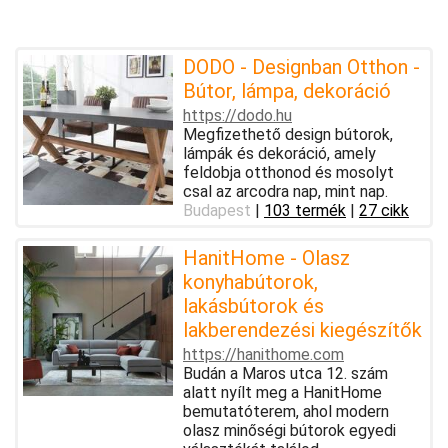
DODO - Designban Otthon -
Bútor, lámpa, dekoráció
https://dodo.hu
Megfizethető design bútorok,
lámpák és dekoráció, amely
feldobja otthonod és mosolyt
csal az arcodra nap, mint nap.
Budapest
|
103 termék
|
27 cikk
HanitHome - Olasz
konyhabútorok,
lakásbútorok és
lakberendezési kiegészítők
https://hanithome.com
Budán a Maros utca 12. szám
alatt nyílt meg a HanitHome
bemutatóterem, ahol modern
olasz minőségi bútorok egyedi