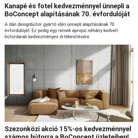
Kanapé és fotel kedvezménnyel ünnepli a
BoConcept alapításának 70. évfordulóját
A dán designbútor gyártó idén ünnepli alapításának 70.
évfordulóját. Ez pedig egy remek apropó néhány kedvelt
bútordarab kedvezményes értékesítésére.
Szezonközi akció 15%-os kedvezménnyel
számos bútorra a BoConcept üzleteiben!