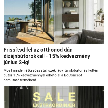
Frissítsd fel az otthonod dán
dizájnbútorokkal! - 15% kedvezmény
június 2-ig!
Most minden étkezőasztal, szék, ágy, tárolóbútor és kültéri
bútor 15% kedvezménnyel érhető el a BoConcept
bemutatótermében!