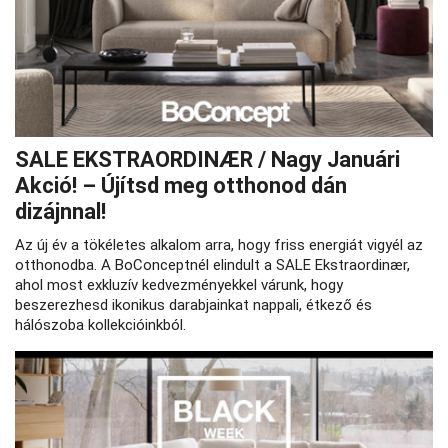
SALE EKSTRAORDINÆR / Nagy Januári
Akció! – Újítsd meg otthonod dán
dizájnnal!
Az új év a tökéletes alkalom arra, hogy friss energiát vigyél az
otthonodba. A BoConceptnél elindult a SALE Ekstraordinær,
ahol most exkluzív kedvezményekkel várunk, hogy
beszerezhesd ikonikus darabjainkat nappali, étkező és
hálószoba kollekcióinkból.