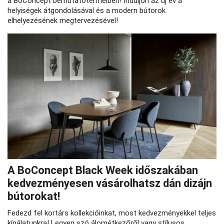
a BoConcept bemutatótermeiben! Induljon az új év a
helyiségek átgondolásával és a modern bútorok
elhelyezésének megtervezésével!
A BoConcept Black Week időszakában
kedvezményesen vásárolhatsz dán dizájn
bútorokat!
Fedezd fel kortárs kollekcióinkat, most kedvezményekkel teljes
kínálatunkra! Legyen szó álométkezőről vagy stílusos