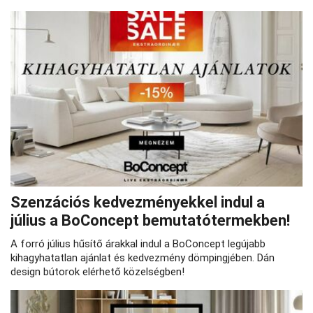
Szenzációs kedvezményekkel indul a
július a BoConcept bemutatótermekben!
A forró július hűsítő árakkal indul a BoConcept legújabb
kihagyhatatlan ajánlat és kedvezmény dömpingjében. Dán
design bútorok elérhető közelségben!