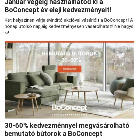
Január végéig használhatod ki a
BoConcept év eleji kedvezményeit!
Két helyszínen várja évindító akcióval vásárlóit a BoConcept! A
hónap utolsó napjáig kedvezményesen vásárolhatsz! Ne hagyd
ki!
30-60% kedvezménnyel megvásárolható
bemutató bútorok a BoConcept