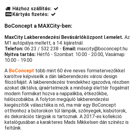
Házhoz szállítás:
Kártyás fizetés:
BoConcept a MAXCity-ben:
MaxCity Lakberendezési Bevásárlóközpont I.emelet.
Az
M1 autópálya mellett, a 14. kijáratnál.
Telefon:
06 23 / 532 238 -
Email:
maxcity@boconcept.hu
Nyitva tartás:
Hétfő - Szombat: 10.00 - 20.00, Vasárnap:
10.00 - 19.00
A
BoConcept
több mint 60 éve neves formatervezőkkel
karöltve képviselik a dán lakberendezés városi design
filozófiáját. A lakberendezési trendekhez igazodva, részben
azokat diktálva, újraértelmezik a minőségi élettér fogalmát
modern formákat hozva a nappalikba, étkezőkbe,
hálószobákba. A folyton megújuló lakberendezési
kiegészítők választéka is nő, ma már egy BoConcept
otthonhoz a bútorokon túl lámpák, szőnyegek, kisbútorok,
és dekorációs tárgyak is tartoznak. A 2017-es kollekció
katalógusában a karakteres Mads Mikkelsen dán színész is
feltűnik.