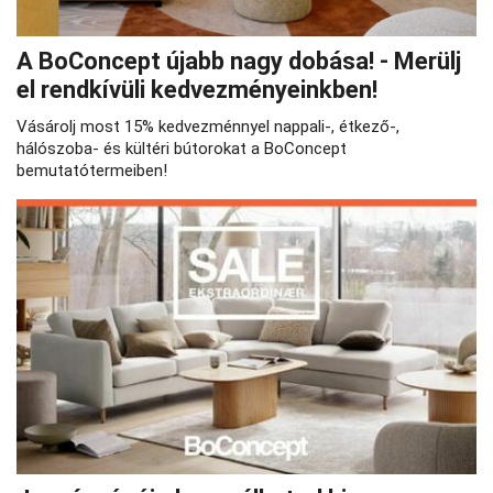
A BoConcept újabb nagy dobása! - Merülj
el rendkívüli kedvezményeinkben!
Vásárolj most 15% kedvezménnyel nappali-, étkező-,
hálószoba- és kültéri bútorokat a BoConcept
bemutatótermeiben!