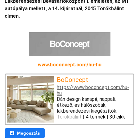
Lakberendezési Bevásárlóközpont I. emeletén, az M1
autópálya mellett, a 14. kijáratnál, 2045 Törökbálint
címen.
www.boconcept.com/hu-hu
BoConcept
https://www.boconcept.com/hu-
hu
Dán design kanapé, nappali,
étkező, és hálószobák,
lakberendezési kiegészítők.
Törökbálint
|
4 termék
|
30 cikk
Megosztás