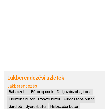
Lakberendezési üzletek
Lakberendezés
Babaszoba
Bútortípusok
Dolgozószoba, iroda
Előszoba bútor
Étkező bútor
Fürdőszoba bútor
Gardrób
Gyerekbútor
Hálószoba bútor