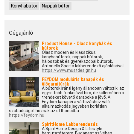
Konyhabútor
Nappali bútor
Cégajánló
Product House - Olasz konyhák és
bútorok
Olasz modern és klasszikus
konyhabútorok, nappali bútorok,
hálószobák és gyerekszobai bútorok,
Antonello Sparta lakberendező ajánlásával.
https://www.mustdesign.hu
FEYDOM moduláris kanapék és
ülőgarnitúrák
A bútorok iránti igény állandóan változik: az
egyre több funkcióval bíró, de küllemében a
trendeket követő daraboké a jövő. A
Feydom kanapéi a változáshoz való
alkalmazkodás jegyében korlátlan
szabadságot hoznak az otthonodba.
https://feydom.hu
SpiritHome Lakberendezés
A SpiritHome Design & Lifestyle
bemutatóterem, Budapest szívében,