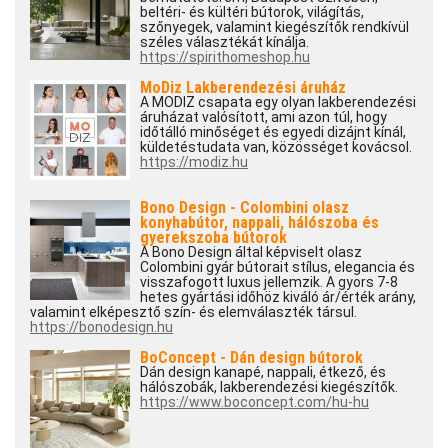
beltéri- és kültéri bútorok, világítás,
szőnyegek, valamint kiegészítők rendkívül
széles választékát kínálja.
https://spirithomeshop.hu
MoDiz Lakberendezési áruház
A MODIZ csapata egy olyan lakberendezési
áruházat valósított, ami azon túl, hogy
időtálló minőséget és egyedi dizájnt kínál,
küldetéstudata van, közösséget kovácsol.
https://modiz.hu
Bono Design - Colombini olasz
konyhabútor, nappali, hálószoba és
gyerekszoba bútorok
A Bono Design által képviselt olasz
Colombini gyár bútorait stílus, elegancia és
visszafogott luxus jellemzik. A gyors 7-8
hetes gyártási időhöz kiváló ár/érték arány,
valamint elképesztő szín- és elemválaszték társul.
https://bonodesign.hu
BoConcept - Dán design bútorok
Dán design kanapé, nappali, étkező, és
hálószobák, lakberendezési kiegészítők.
https://www.boconcept.com/hu-hu