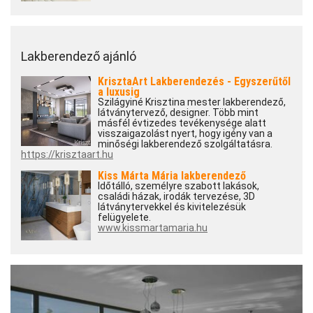
Lakberendező ajánló
KrisztaArt Lakberendezés - Egyszerűtől
a luxusig
Szilágyiné Krisztina mester lakberendező,
látványtervező, designer. Több mint
másfél évtizedes tevékenysége alatt
visszaigazolást nyert, hogy igény van a
minőségi lakberendező szolgáltatásra.
https://krisztaart.hu
Kiss Márta Mária lakberendező
Időtálló, személyre szabott lakások,
családi házak, irodák tervezése, 3D
látványtervekkel és kivitelezésük
felügyelete.
www.kissmartamaria.hu