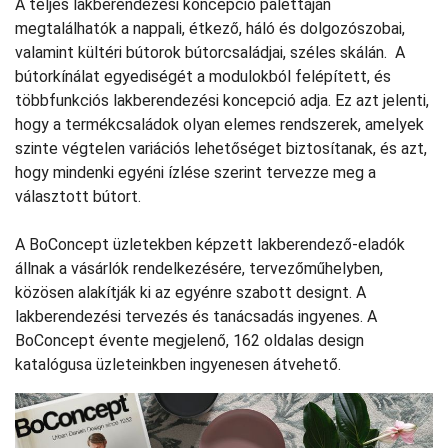
A teljes lakberendezési koncepció palettáján
megtalálhatók a nappali, étkező, háló és dolgozószobai,
valamint kültéri bútorok bútorcsaládjai, széles skálán. A
bútorkínálat egyediségét a modulokból felépített, és
többfunkciós lakberendezési koncepció adja. Ez azt jelenti,
hogy a termékcsaládok olyan elemes rendszerek, amelyek
szinte végtelen variációs lehetőséget biztosítanak, és azt,
hogy mindenki egyéni ízlése szerint tervezze meg a
választott bútort.
A BoConcept üzletekben képzett lakberendező-eladók
állnak a vásárlók rendelkezésére, tervezőműhelyben,
közösen alakítják ki az egyénre szabott designt. A
lakberendezési tervezés és tanácsadás ingyenes. A
BoConcept évente megjelenő, 162 oldalas design
katalógusa üzleteinkben ingyenesen átvehető.