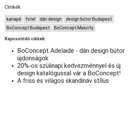
Cimkék:
kanapé
fotel
dán design
design bútor Budapest
BoConcept Budapest
BoConcept Maxcity
Kapcsolódó cikkek:
BoConcept Adelaide - dán design bútor
újdonságok
20%-os szülinapi kedvezménnyel és új
design katalógussal vár a BoConcept!
A friss és világos skandináv stílus