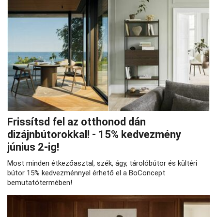
Frissítsd fel az otthonod dán
dizájnbútorokkal! - 15% kedvezmény
június 2-ig!
Most minden étkezőasztal, szék, ágy, tárolóbútor és kültéri
bútor 15% kedvezménnyel érhető el a BoConcept
bemutatótermében!