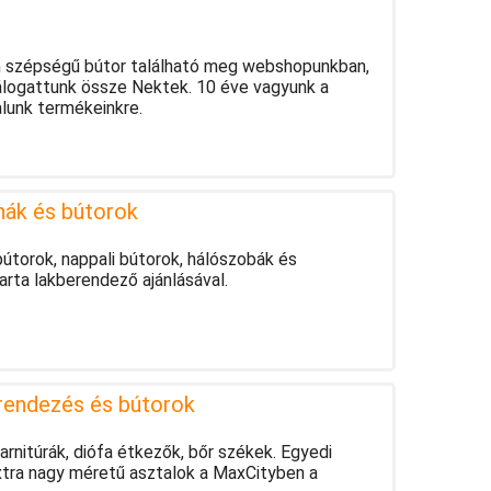
n szépségű bútor található meg webshopunkban,
logattunk össze Nektek. 10 éve vagyunk a
alunk termékeinkre.
hák és bútorok
útorok, nappali bútorok, hálószobák és
rta lakberendező ajánlásával.
rendezés és bútorok
rnitúrák, diófa étkezők, bőr székek. Egyedi
xtra nagy méretű asztalok a MaxCityben a