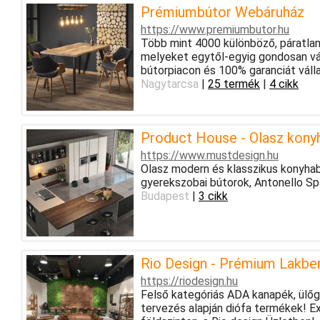
Prémiumbútor Webáruház
https://www.premiumbutor.hu
Több mint 4000 különböző, páratla
melyeket egytől-egyig gondosan vá
bútorpiacon és 100% garanciát váll
Nagytarcsa
|
25 termék
|
4 cikk
Product House - Olasz kony
https://www.mustdesign.hu
Olasz modern és klasszikus konyhab
gyerekszobai bútorok, Antonello Spa
Budapest
|
3 cikk
Rio Design - Prémium Lakbe
https://riodesign.hu
Felső kategóriás ADA kanapék, ülőga
tervezés alapján diófa termékek! E