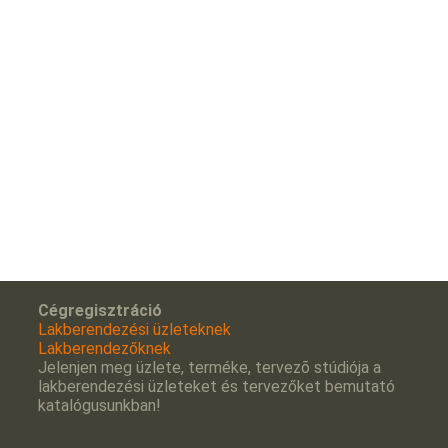
Cégregisztráció
Lakberendezési üzleteknek
Lakberendezőknek
Jelenjen meg üzlete, terméke, tervezõ stúdiója a
lakberendezési üzleteket és tervezőket bemutató
katalógusunkban!