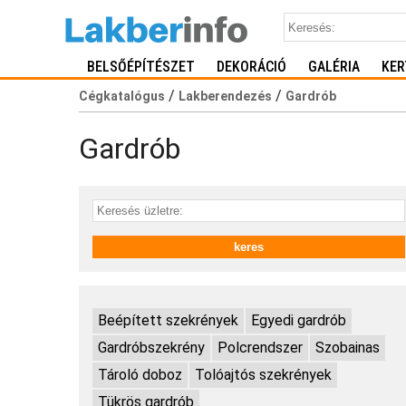
BELSŐÉPÍTÉSZET
DEKORÁCIÓ
GALÉRIA
KER
/
/
Cégkatalógus
Lakberendezés
Gardrób
Gardrób
Beépített szekrények
Egyedi gardrób
Gardróbszekrény
Polcrendszer
Szobainas
Tároló doboz
Tolóajtós szekrények
Tükrös gardrób