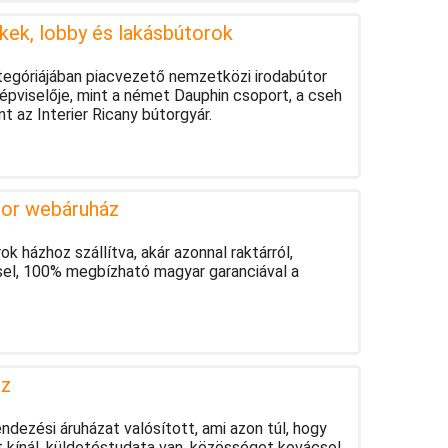
kek, lobby és lakásbútorok
tegóriájában piacvezető nemzetközi irodabútor
épviselője, mint a német Dauphin csoport, a cseh
t az Interier Ricany bútorgyár.
tor webáruház
 házhoz szállítva, akár azonnal raktárról,
sel, 100% megbízható magyar garanciával a
áz
dezési áruházat valósított, ami azon túl, hogy
t kínál, küldetéstudata van, közösséget kovácsol.