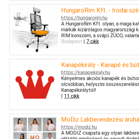
HungaroRim Kft. - Irodai szé
https://hungarorim.hu
A HungaroRim Kft. olyan, a maga ka
márkák kizárólagos magyarországi k
RIM konszern, a svájci ZÜCO, valamin
Budapest
|
7 cikk
Kanapékirály - Kanapé és bú
https://kanapekiraly.hu
Kényelmes akciós kanapék és bútorok
olcsóbban, helyszíni összeszerelés
Kanapékirálytól!
|
11 cikk
MoDiz Lakberendezési áruh
https://modiz.hu
A MODIZ csapata egy olyan lakberen
időtálló minőséget és egyedi dizájn