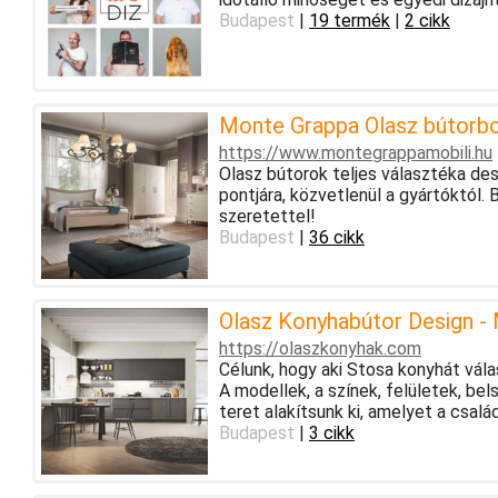
Budapest
|
19 termék
|
2 cikk
Monte Grappa Olasz bútorb
https://www.montegrappamobili.hu
Olasz bútorok teljes választéka des
pontjára, közvetlenül a gyártóktól
szeretettel!
Budapest
|
36 cikk
Olasz Konyhabútor Design -
https://olaszkonyhak.com
Célunk, hogy aki Stosa konyhát vála
A modellek, a színek, felületek, be
teret alakítsunk ki, amelyet a csal
Budapest
|
3 cikk