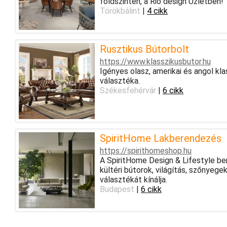
földszinten, a Rio design Üzletben!
Törökbálint
|
4 cikk
Rusztikus Bútorbolt
https://www.klasszikusbutor.hu
Igényes olasz, amerikai és angol kla
választéka.
Székesfehérvár
|
6 cikk
SpiritHome Lakberendezés
https://spirithomeshop.hu
A SpiritHome Design & Lifestyle be
kültéri bútorok, világítás, szőnyege
választékát kínálja.
Budapest
|
6 cikk