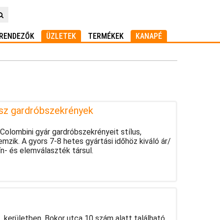
RENDEZŐK
ÜZLETEK
TERMÉKEK
KANAPÉ
asz gardróbszekrények
 Colombini gyár gardróbszekrényeit stílus,
emzik. A gyors 7-8 hetes gyártási időhöz kiváló ár/
ín- és elemválaszték társul.
 kerületben, Bokor utca 10 szám alatt található,