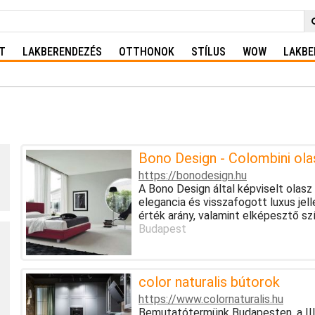
T
LAKBERENDEZÉS
OTTHONOK
STÍLUS
WOW
LAKBE
Bono Design - Colombini ol
https://bonodesign.hu
A Bono Design által képviselt olasz
elegancia és visszafogott luxus jell
érték arány, valamint elképesztő sz
Budapest
color naturalis bútorok
https://www.colornaturalis.hu
Bemutatótermünk Budapesten, a III.