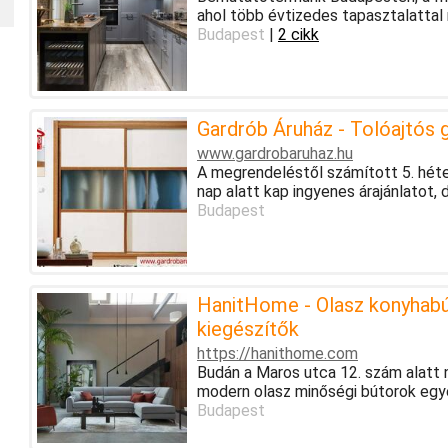
ahol több évtizedes tapasztalattal 
Budapest
|
2 cikk
Gardrób Áruház - Tolóajtós
www.gardrobaruhaz.hu
A megrendeléstől számított 5. héte
nap alatt kap ingyenes árajánlatot, 
Budapest
HanitHome - Olasz konyhabú
kiegészítők
https://hanithome.com
Budán a Maros utca 12. szám alatt
modern olasz minőségi bútorok egye
Budapest