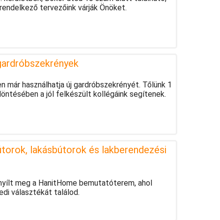
rendelkező tervezőink várják Önöket.
 gardróbszekrények
n már használhatja új gardróbszekrényét. Tőlünk 1
döntésében a jól felkészült kollégáink segítenek.
torok, lakásbútorok és lakberendezési
 nyílt meg a HanitHome bemutatóterem, ahol
di választékát találod.