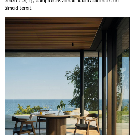
érhetők el, így kompromisszumok nélkül alakíthatod ki
álmaid tereit.