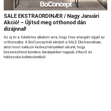
SALE EKSTRAORDINÆR / Nagy Januári
Akció! – Újítsd meg otthonod dán
dizájnnal!
Az új év a tökéletes alkalom arra, hogy friss energiát vigyél az
otthonodba. A BoConceptnél elindult a SALE Ekstraordinær,
ahol most exkluzív kedvezményekkel várunk, hogy
beszerezhesd ikonikus darabjainkat nappali, étkező és
hálószoba kollekcióinkból.