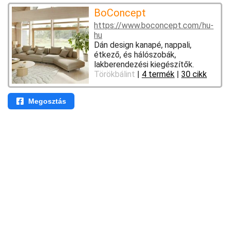
BoConcept
https://www.boconcept.com/hu-
hu
Dán design kanapé, nappali,
étkező, és hálószobák,
lakberendezési kiegészítők.
Törökbálint
|
4 termék
|
30 cikk
Megosztás