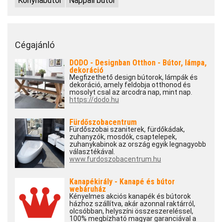
Konyhabútor
Nappali bútor
Cégajánló
DODO - Designban Otthon - Bútor, lámpa,
dekoráció
Megfizethető design bútorok, lámpák és
dekoráció, amely feldobja otthonod és
mosolyt csal az arcodra nap, mint nap.
https://dodo.hu
Fürdőszobacentrum
Fürdőszobai szaniterek, fürdőkádak,
zuhanyzók, mosdók, csaptelepek,
zuhanykabinok az ország egyik legnagyobb
választékával.
www.furdoszobacentrum.hu
Kanapékirály - Kanapé és bútor
webáruház
Kényelmes akciós kanapék és bútorok
házhoz szállítva, akár azonnal raktárról,
olcsóbban, helyszíni összeszereléssel,
100% megbízható magyar garanciával a