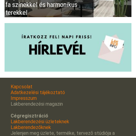
fa színekkel és harmonikus
terekkel
Kapcsolat
Adatkezelési tájékoztató
Impresszum
Lakberendezési magazin
Cégregisztráció
Lakberendezési üzleteknek
Lakberendezőknek
Jelenjen meg üzlete, terméke, tervezõ stúdiója a