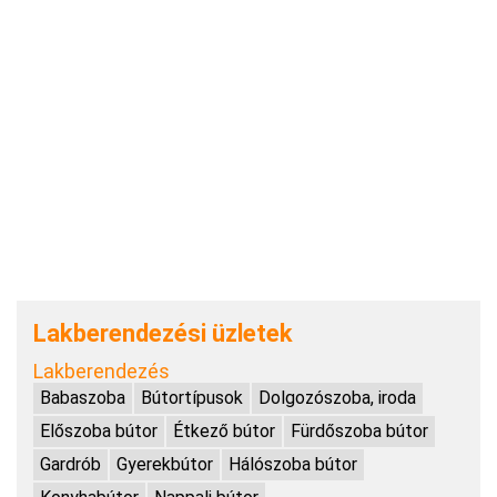
Lakberendezési üzletek
Lakberendezés
Babaszoba
Bútortípusok
Dolgozószoba, iroda
Előszoba bútor
Étkező bútor
Fürdőszoba bútor
Gardrób
Gyerekbútor
Hálószoba bútor