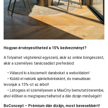
Hogyan érvényesítheted a 15% kedvezményt?
A folyamat végtelenül egyszerű, akár az online böngészést,
akár a személyes tanácsadást preferálod:
• Válaszd ki a kiszemelt darabokat a weboldalon!
• Küldd el nekünk ajánlatkérésként, és manuálisan
levonjuk a 15%-ot az árból!
• Látogass el személyesen a MaxCity bemutatóterembe,
ahol élőben is megtapasztalhatod a dán dizájn minőségét!
BoConcept – Prémium dán dizájn, most kevesebbért!