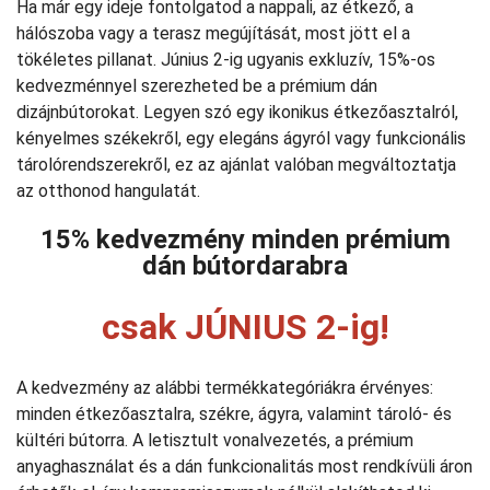
Ha már egy ideje fontolgatod a nappali, az étkező, a
hálószoba vagy a terasz megújítását, most jött el a
tökéletes pillanat. Június 2-ig ugyanis exkluzív, 15%-os
kedvezménnyel szerezheted be a prémium dán
dizájnbútorokat. Legyen szó egy ikonikus étkezőasztalról,
kényelmes székekről, egy elegáns ágyról vagy funkcionális
tárolórendszerekről, ez az ajánlat valóban megváltoztatja
az otthonod hangulatát.
15% kedvezmény minden prémium
dán bútordarabra
csak JÚNIUS 2‑ig!
A kedvezmény az alábbi termékkategóriákra érvényes:
minden étkezőasztalra, székre, ágyra, valamint tároló- és
kültéri bútorra. A letisztult vonalvezetés, a prémium
anyaghasználat és a dán funkcionalitás most rendkívüli áron