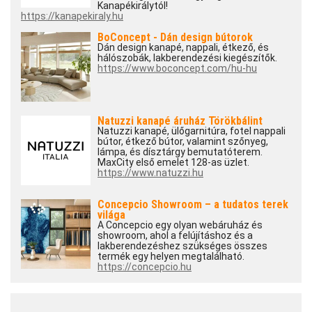
Kanapékirálytól!
https://kanapekiraly.hu
BoConcept - Dán design bútorok
Dán design kanapé, nappali, étkező, és
hálószobák, lakberendezési kiegészítők.
https://www.boconcept.com/hu-hu
Natuzzi kanapé áruház Törökbálint
Natuzzi kanapé, ülőgarnitúra, fotel nappali
bútor, étkező bútor, valamint szőnyeg,
lámpa, és dísztárgy bemutatóterem.
MaxCity első emelet 128-as üzlet.
https://www.natuzzi.hu
Concepcio Showroom – a tudatos terek
világa
A Concepcio egy olyan webáruház és
showroom, ahol a felújításhoz és a
lakberendezéshez szükséges összes
termék egy helyen megtalálható.
https://concepcio.hu