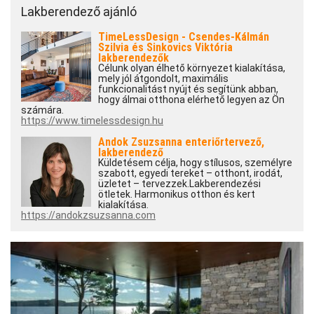
Lakberendező ajánló
TimeLessDesign - Csendes-Kálmán
Szilvia és Sinkovics Viktória
lakberendezők
Célunk olyan élhető környezet kialakítása,
mely jól átgondolt, maximális
funkcionalitást nyújt és segítünk abban,
hogy álmai otthona elérhető legyen az Ön
számára.
https://www.timelessdesign.hu
Andok Zsuzsanna enteriőrtervező,
lakberendező
Küldetésem célja, hogy stílusos, személyre
szabott, egyedi tereket – otthont, irodát,
üzletet – tervezzek.Lakberendezési
ötletek. Harmonikus otthon és kert
kialakítása.
https://andokzsuzsanna.com