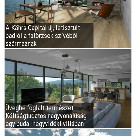
A Kährs Capital új, letisztult
padlói a fatörzsek szívéből
származnak
Üvegbe foglalt természet -
Költségtudatos nagyvonalúság
egy budai hegyvidéki villában