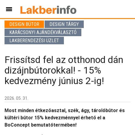
DESIGN BÚTOR
DESIGN TÁRGY
KARÁCSONYI AJÁNDÉKVÁLASZTÓ
LAKBERENDEZÉSI ÜZLET
Frissítsd fel az otthonod dán
dizájnbútorokkal! - 15%
kedvezmény június 2-ig!
2026. 05. 31.
Most minden étkezőasztal, szék, ágy, tárolóbútor és
kültéri bútor 15% kedvezménnyel érhető el a
BoConcept bemutatótermében!