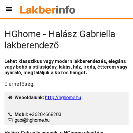
HGhome - Halász Gabriella
lakberendező
Lehet klasszikus vagy modern lakberendezés, elegáns
vagy bohó a stílusigény, lakás, ház, iroda, étterem vagy
nyaraló, megtaláljuk a közös hangot.
Elérhetőség:
Weboldalunk:
http://hghome.hu
Mobil:
+36204668203
gabi@hghome.hu
Halász Gabriella vagyok, a HGhome alapítója,