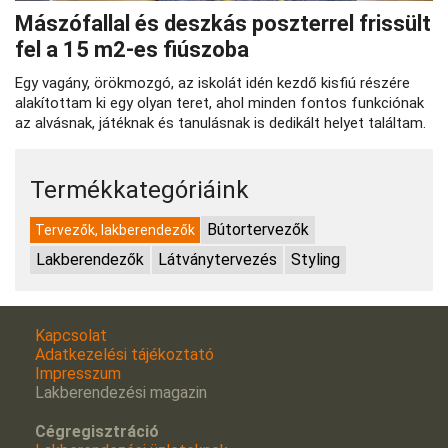
Mászófallal és deszkás poszterrel frissült
fel a 15 m2-es fiúszoba
Egy vagány, örökmozgó, az iskolát idén kezdő kisfiú részére
alakítottam ki egy olyan teret, ahol minden fontos funkciónak
az alvásnak, játéknak és tanulásnak is dedikált helyet találtam.
Termékkategóriáink
Bútortervezők
Tervezők, lakberendezők
Lakberendezők
Látványtervezés
Styling
Kapcsolat
Adatkezelési tájékoztató
Impresszum
Lakberendezési magazin
Cégregisztráció