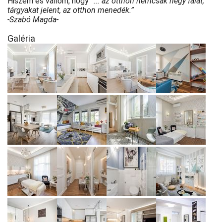
Hiszem és vallom, hogy
“... az otthon nemcsak négy falat,
tárgyakat jelent, az otthon menedék.”
-Szabó Magda-
Galéria