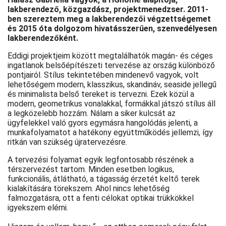
lakberendező, közgazdász, projektmenedzser. 2011-
ben szereztem meg a lakberendezői végzettségemet
és 2015 óta dolgozom hivatásszerűen, szenvedélyesen
lakberendezőként.
Eddigi projektjeim között megtalálhatók magán- és céges
ingatlanok belsőépítészeti tervezése az ország különböző
pontjairól. Stílus tekintetében mindenevő vagyok, volt
lehetőségem modern, klasszikus, skandináv, seaside jellegű
és minimalista belső tereket is tervezni. Ezek közül a
modern, geometrikus vonalakkal, formákkal játszó stílus áll
a legközelebb hozzám. Nálam a siker kulcsát az
ügyfelekkel való gyors egymásra hangolódás jelenti, a
munkafolyamatot a hatékony együttműködés jellemzi, így
ritkán van szükség újratervezésre.
A tervezési folyamat egyik legfontosabb részének a
térszervezést tartom. Minden esetben logikus,
funkcionális, átlátható, a tágasság érzetét keltő terek
kialakítására törekszem. Ahol nincs lehetőség
falmozgatásra, ott a fenti célokat optikai trükkökkel
igyekszem elérni.