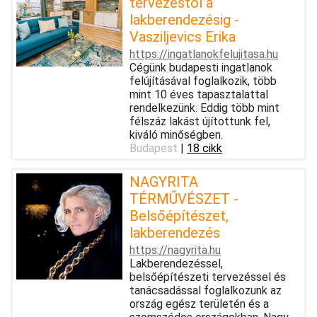
tervezéstől a
lakberendezésig -
Vasziljevics Erika
https://ingatlanokfelujitasa.hu
Cégünk budapesti ingatlanok
felújításával foglalkozik, több
mint 10 éves tapasztalattal
rendelkezünk. Eddig több mint
félszáz lakást újítottunk fel,
kiváló minőségben.
Budapest
|
18 cikk
NAGYRITA
TÉRMŰVÉSZET -
Belsőépítészet,
lakberendezés
https://nagyrita.hu
Lakberendezéssel,
belsőépítészeti tervezéssel és
tanácsadással foglalkozunk az
ország egész területén és a