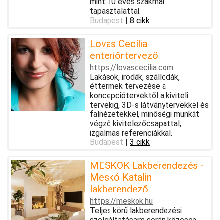
mint 10 éves szakmai
tapasztalattal.
Budapest
|
8 cikk
Lovas Cecília
enteriőrtervező
https://lovascecilia.com
Lakások, irodák, szállodák,
éttermek tervezése a
koncepciótervektől a kiviteli
tervekig, 3D-s látványtervekkel és
falnézetekkel, minőségi munkát
végző kivitelezőcsapattal,
izgalmas referenciákkal.
Budapest
|
3 cikk
MESKOK Lakberendezés -
Meskó Katalin
lakberendező
https://meskok.hu
Teljes körű lakberendezési
szolgáltatásaim során közösen