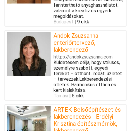
fenntartható anyaghasználatot,
valamint a kreatív és egyedi
megoldásokat.
Budapest
|
9 cikk
Andok Zsuzsanna
enteriőrtervező,
lakberendező
https://andokzsuzsanna.com
Küldetésem célja, hogy stílusos,
személyre szabott, egyedi
tereket – otthont, irodát, üzletet
– tervezzek.Lakberendezési
ötletek. Harmonikus otthon és
kert kialakítása.
Tamási
|
5 cikk
ARTEK Belsőépítészet és
lakberendezés - Erdélyi
Krisztina építészmérnök,
lakberendező