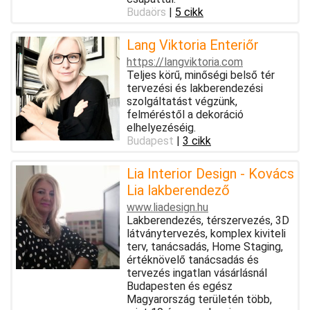
Budaörs
|
5 cikk
Lang Viktoria Enteriőr
https://langviktoria.com
Teljes körű, minőségi belső tér
tervezési és lakberendezési
szolgáltatást végzünk,
felméréstől a dekoráció
elhelyezéséig.
Budapest
|
3 cikk
Lia Interior Design - Kovács
Lia lakberendező
www.liadesign.hu
Lakberendezés, térszervezés, 3D
látványtervezés, komplex kiviteli
terv, tanácsadás, Home Staging,
értéknövelő tanácsadás és
tervezés ingatlan vásárlásnál
Budapesten és egész
Magyarország területén több,