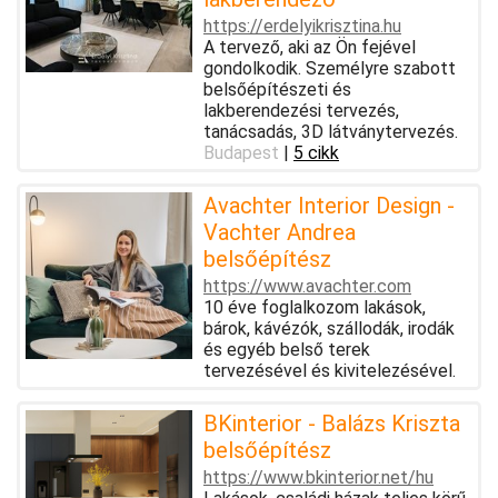
https://erdelyikrisztina.hu
A tervező, aki az Ön fejével
gondolkodik. Személyre szabott
belsőépítészeti és
lakberendezési tervezés,
tanácsadás, 3D látványtervezés.
Budapest
|
5 cikk
Avachter Interior Design -
Vachter Andrea
belsőépítész
https://www.avachter.com
10 éve foglalkozom lakások,
bárok, kávézók, szállodák, irodák
és egyéb belső terek
tervezésével és kivitelezésével.
BKinterior - Balázs Kriszta
belsőépítész
https://www.bkinterior.net/hu