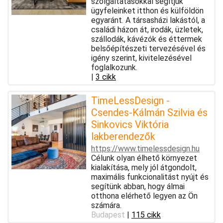
szolgáltatásokkal segítjük
ügyfeleinket itthon és külföldön
egyaránt. A társasházi lakástól, a
családi házon át, irodák, üzletek,
szállodák, kávézók és éttermek
belsőépítészeti tervezésével és
igény szerint, kivitelezésével
foglalkozunk.
|
3 cikk
TimeLessDesign -
Csendes-Kálmán Szilvia és
Sinkovics Viktória
lakberendezők
https://www.timelessdesign.hu
Célunk olyan élhető környezet
kialakítása, mely jól átgondolt,
maximális funkcionalitást nyújt és
segítünk abban, hogy álmai
otthona elérhető legyen az Ön
számára.
Budapest
|
115 cikk