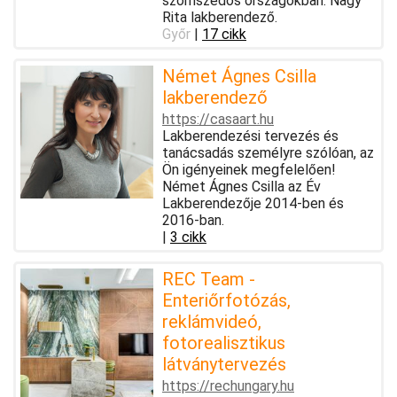
szomszédos országokban. Nagy
Rita lakberendező.
Győr
|
17 cikk
Német Ágnes Csilla
lakberendező
https://casaart.hu
Lakberendezési tervezés és
tanácsadás személyre szólóan, az
Ön igényeinek megfelelően!
Német Ágnes Csilla az Év
Lakberendezője 2014-ben és
2016-ban.
|
3 cikk
REC Team -
Enteriőrfotózás,
reklámvideó,
fotorealisztikus
látványtervezés
https://rechungary.hu