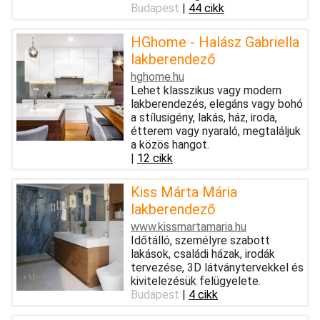
Budapest
|
44 cikk
HGhome - Halász Gabriella
lakberendező
hghome.hu
Lehet klasszikus vagy modern
lakberendezés, elegáns vagy bohó
a stílusigény, lakás, ház, iroda,
étterem vagy nyaraló, megtaláljuk
a közös hangot.
|
12 cikk
Kiss Márta Mária
lakberendező
www.kissmartamaria.hu
Időtálló, személyre szabott
lakások, családi házak, irodák
tervezése, 3D látványtervekkel és
kivitelezésük felügyelete.
Budapest
|
4 cikk