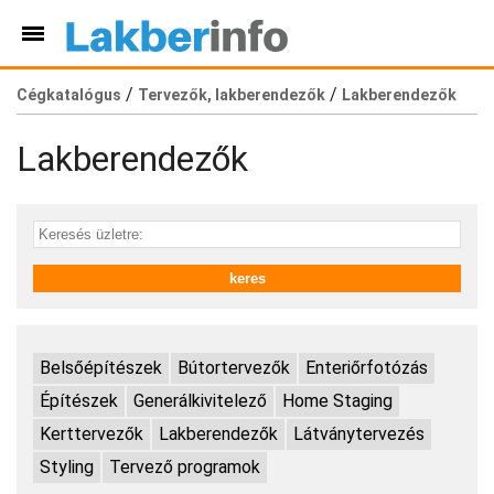
/
/
Cégkatalógus
Tervezők, lakberendezők
Lakberendezők
Lakberendezők
Belsőépítészek
Bútortervezők
Enteriőrfotózás
Építészek
Generálkivitelező
Home Staging
Kerttervezők
Lakberendezők
Látványtervezés
Styling
Tervező programok