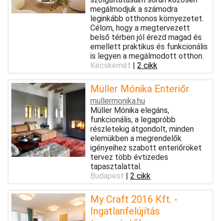
megálmodjuk a számodra
leginkább otthonos környezetet.
Célom, hogy a megtervezett
belső térben jól érezd magad és
emellett praktikus és funkcionális
is legyen a megálmodott otthon.
Kecskemét
|
2 cikk
Müller Mónika Enteriőr
mullermonika.hu
Müller Mónika elegáns,
funkcionális, a legapróbb
részletekig átgondolt, minden
elemükben a megrendelők
igényeihez szabott enteriőröket
tervez több évtizedes
tapasztalattal.
Budapest
|
2 cikk
My Craft 2016 Kft. -
Ingatlanfelújítás