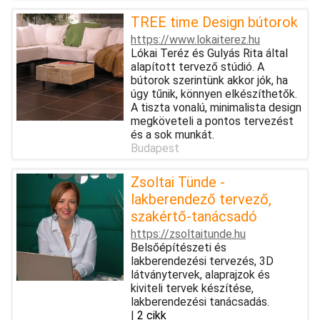
TREE time Design bútorok
https://www.lokaiterez.hu
Lókai Teréz és Gulyás Rita által
alapított tervező stúdió. A
bútorok szerintünk akkor jók, ha
úgy tűnik, könnyen elkészíthetők.
A tiszta vonalú, minimalista design
megköveteli a pontos tervezést
és a sok munkát.
Budapest
Zsoltai Tünde -
lakberendező tervező,
szakértő-tanácsadó
https://zsoltaitunde.hu
Belsőépítészeti és
lakberendezési tervezés, 3D
látványtervek, alaprajzok és
kiviteli tervek készítése,
lakberendezési tanácsadás.
|
2 cikk