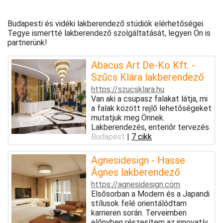
Budapesti és vidéki lakberendező stúdiók elérhetőségei.
Tegye ismertté lakberendező szolgáltatását, legyen Ön is
partnerünk!
Abacus Art De-Ko Kft. -
Szűcs Klára lakberendező
https://szucsklara.hu
Van aki a csupasz falakat látja, mi
a falak között rejlő lehetőségeket
mutatjuk meg Önnek.
Lakberendezés, enteriőr tervezés.
Budapest
|
7 cikk
Agnesidesign - Hasse
Ágnes lakberendező
https://agnesidesign.com
Elsősorban a Modern és a Japandi
stílusok felé orientálódtam
karrieren során. Terveimben
előnyben részesítem az innovatív,