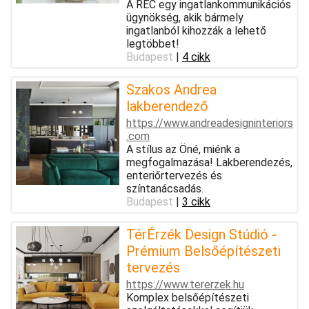
A REC egy ingatlankommunikációs
ügynökség, akik bármely
ingatlanból kihozzák a lehető
legtöbbet!
Budapest
|
4 cikk
Szakos Andrea
lakberendező
https://www.andreadesigninteriors
.com
A stílus az Öné, miénk a
megfogalmazása! Lakberendezés,
enteriőrtervezés és
színtanácsadás.
Budapest
|
3 cikk
TérÉrzék Design Stúdió -
Prémium Belsőépítészeti
tervezés
https://www.tererzek.hu
Komplex belsőépítészeti