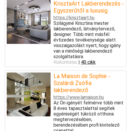
KrisztaArt Lakberendezés -
Egyszerűtől a luxusig
https://krisztaart.hu
Szilágyiné Krisztina mester
lakberendező, látványtervező,
designer. Több mint másfél
évtizedes tevékenysége alatt
visszaigazolást nyert, hogy igény
van a minőségi lakberendező
szolgáltatásra.
Kiskunhalas
|
40 cikk
La Maison de Sophie -
Szalárdi Zsófia
lakberendező
https://www.lamaison.hu
Az Ön igényét felmérve több mint
8 éves tapasztalattal segítek
egyéniségét tükröző otthona
megtervezésében,
berendezésében profi kivitelező
csapattal.