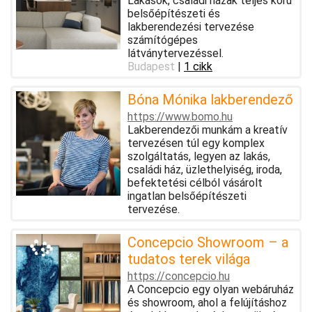
Lakások, családi házak teljes körű
belsőépítészeti és
lakberendezési tervezése
számítógépes
látványtervezéssel.
Budapest
|
1 cikk
Bóna Mónika lakberendező
https://www.bomo.hu
Lakberendezői munkám a kreatív
tervezésen túl egy komplex
szolgáltatás, legyen az lakás,
családi ház, üzlethelyiség, iroda,
befektetési célból vásárolt
ingatlan belsőépítészeti
tervezése.
Concepcio Showroom – a
tudatos terek világa
https://concepcio.hu
A Concepcio egy olyan webáruház
és showroom, ahol a felújításhoz