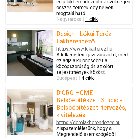
és a lakberendezéshez szükséges
összes termék egy helyen
megtalálható.
Nagytarcsa
|
1 cikk
Design - Lókai Teréz
Lakberendező
https://www.lokaiterez.hu
A lelkesedés igazi varázslat, mert
ez adja a különbséget a
középszerűség és az elért
teljesítmények között.
Budapest
|
4 cikk
D’ORO HOME -
Belsőépítészeti Studio -
Belsőépítészeti tervezés,
kivitelezés
https://dorolakberendezes.hu
Alapszemléletünk, hogy a
Megrendelő szemszögéből