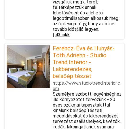
vizsgáljuk meg a teret,
feltérképezzük annak
lehetőségeit és a lehető
legoptimálisabban alkossuk meg
az új designt úgy, hogy az minél
tovább időtálló legyen.
|
43 cikk
Ferenczi Éva és Hunyás-
Tóth Adrienn - Studio
Trend Interior -
Lakberendezés,
belsőépítészet
https://www.studiotrendinterior.c
om
Személyre szabott, egyéniséghez
illő környezetet tervezünk - 20
éves szakmai tapasztalattal
kínálunk belsőépítészeti
megoldásokat és lakberendezési
tervezést szálláshelyek, kávézók,
irodák, lakóingatlanok számára.