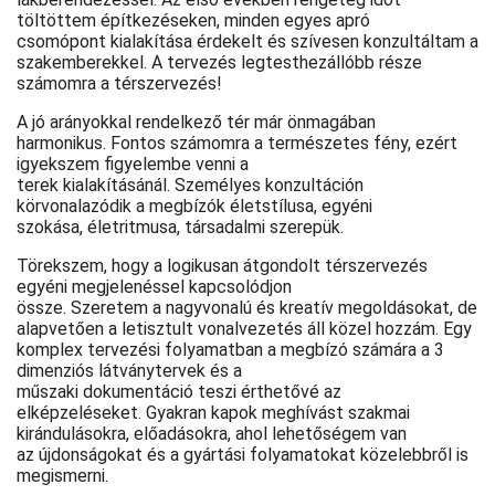
töltöttem építkezéseken, minden egyes apró
csomópont kialakítása érdekelt és szívesen konzultáltam a
szakemberekkel. A tervezés legtesthezállóbb része
számomra a térszervezés!
A jó arányokkal rendelkező tér már önmagában
harmonikus. Fontos számomra a természetes fény, ezért
igyekszem figyelembe venni a
terek kialakításánál. Személyes konzultáción
körvonalazódik a megbízók életstílusa, egyéni
szokása, életritmusa, társadalmi szerepük.
Törekszem, hogy a logikusan átgondolt térszervezés
egyéni megjelenéssel kapcsolódjon
össze. Szeretem a nagyvonalú és kreatív megoldásokat, de
alapvetően a letisztult vonalvezetés áll közel hozzám. Egy
komplex tervezési folyamatban a megbízó számára a 3
dimenziós látványtervek és a
műszaki dokumentáció teszi érthetővé az
elképzeléseket. Gyakran kapok meghívást szakmai
kirándulásokra, előadásokra, ahol lehetőségem van
az újdonságokat és a gyártási folyamatokat közelebbről is
megismerni.