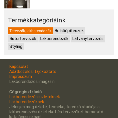
Termékkategóriáink
Belsőépítészek
Tervezők, lakberendezők
Bútortervezők
Lakberendezők
Látványtervezés
Styling
Kapcsolat
Adatkezelési tájékoztató
Impresszum
Lakberendezési magazin
Cégregisztráció
Lakberendezési üzleteknek
Lakberendezőknek
Jelenjen meg üzlete, terméke, tervezõ stúdiója a
lakberendezési üzleteket és tervezőket bemutató
katalógusunkban!