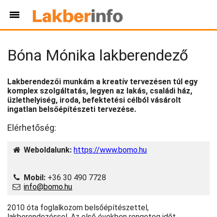
Bóna Mónika lakberendező
Lakberendezői munkám a kreatív tervezésen túl egy
komplex szolgáltatás, legyen az lakás, családi ház,
üzlethelyiség, iroda, befektetési célból vásárolt
ingatlan belsőépítészeti tervezése.
Elérhetőség:
Weboldalunk:
https://www.bomo.hu
Mobil:
+36 30 490 7728
info@bomo.hu
2010 óta foglalkozom belsőépítészettel,
lakberendezéssel. Az első években rengeteg időt