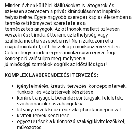
Minden évben külföldi kiállításokat is látogatok és
szívesen szervezem a privát kirándulásaimat inspiráló
helyszínekre. Egyre nagyobb szerepet kap az életemben a
természeti környezet szeretete és a
természetes anyagok. Az otthonok mellett szívesen
veszek részt iroda, étterem, üzlethelyiség vagy
szálloda megtervezésében is! Nem zárkózom el a
csapatmunkától, sőt, hiszek a jó munkaszervezésben.
Célom, hogy minden egyes munka során egy átfogó
koncepció valósuljon meg, melyben a
jó minőségű termékek segítik az időtállóságot!
KOMPLEX LAKBERENDEZÉSI TERVEZÉS:
igényfelmérés, kreatív tervezés: koncepciótervek,
funkció- és vázlattervek készítése
konkrét anyagok, berendezési tárgyak, felületek,
színharmóniák összehangolása
látványtervek készítése világítási koncepcióval
kiviteli tervek készítése
egyeztetések a különböző szakági kivitelezőkkel,
művezetés