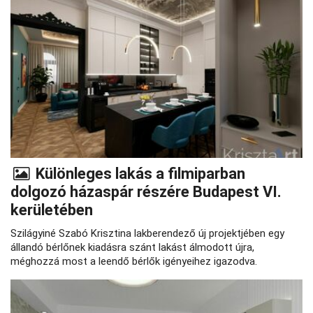
Különleges lakás a filmiparban
dolgozó házaspár részére Budapest VI.
kerületében
Szilágyiné Szabó Krisztina lakberendező új projektjében egy
állandó bérlőnek kiadásra szánt lakást álmodott újra,
méghozzá most a leendő bérlők igényeihez igazodva.