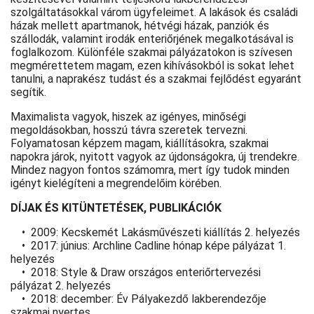
szolgáltatásokkal várom ügyfeleimet. A lakások és családi
házak mellett apartmanok, hétvégi házak, panziók és
szállodák, valamint irodák enteriőrjének megalkotásával is
foglalkozom. Különféle szakmai pályázatokon is szívesen
megmérettetem magam, ezen kihívásokból is sokat lehet
tanulni, a naprakész tudást és a szakmai fejlődést egyaránt
segítik.
Maximalista vagyok, hiszek az igényes, minőségi
megoldásokban, hosszú távra szeretek tervezni.
Folyamatosan képzem magam, kiállításokra, szakmai
napokra járok, nyitott vagyok az újdonságokra, új trendekre.
Mindez nagyon fontos számomra, mert így tudok minden
igényt kielégíteni a megrendelőim körében.
DÍJAK ÉS KITÜNTETÉSEK, PUBLIKÁCIÓK
• 2009: Kecskemét Lakásművészeti kiállítás 2. helyezés
• 2017: június: Archline Cadline hónap képe pályázat 1.
helyezés
• 2018: Style & Draw országos enteriőrtervezési
pályázat 2. helyezés
• 2018: december: Év Pályakezdő lakberendezője
szakmai nyertes