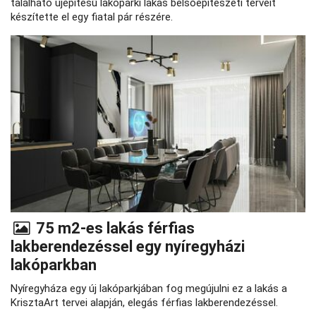
található újépítésű lakóparki lakás belsőépítészeti terveit
készítette el egy fiatal pár részére.
75 m2-es lakás férfias
lakberendezéssel egy nyíregyházi
lakóparkban
Nyíregyháza egy új lakóparkjában fog megújulni ez a lakás a
KrisztaArt tervei alapján, elegás férfias lakberendezéssel.