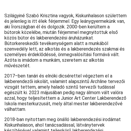
Szilágyiné Szabó Krisztina vagyok, Kiskunhalason születtem
és jelenleg is itt élek férjemmel. Egy leánygyermekünk van,
aki Írországban él és dolgozik. 2000-ben kerültem a
bútorok közelébe, miután férjemmel megnyitottuk első
közös bútor és lakberendezési áruházunkat.
Bútorkereskedői tevékenységem alatt a munkából
szenvedély lett, az alkotás és a lakberendezés szakmai és
személyes érdeklődéssé, önmegvalósítási formává vált.
Azóta is imádom a munkám, szeretem az alkotás
művészetét.
2017–ben tanári és elnöki dicsérettel végeztem el a
lakberendezői iskolát, valamint alapszintű Archline tervezői
vizsgát tettem, amely haladó szintű tervezői tudással
egészült ki. 2023 májusában pedig nagy álmom vált valóra
azzal, hogy teljesítettem a Junior Art Center Lakberendező
Iskola mesterkurzusát, mely által mester lakberendezővé
válhattam.
2018-ban nyitottam meg önálló lakberendezési irodámat
Kiskunhalason, ahol tanácsadással, látványtervek
készítésével valamint teljeskörű lakberendezési