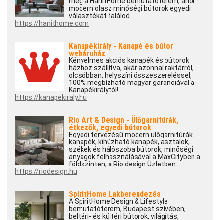
meg a HanitHome bemutatóterem, ahol
modern olasz minőségi bútorok egyedi
választékát találod.
https://hanithome.com
Kanapékirály - Kanapé és bútor
webáruház
Kényelmes akciós kanapék és bútorok
házhoz szállítva, akár azonnal raktárról,
olcsóbban, helyszíni összeszereléssel,
100% megbízható magyar garanciával a
Kanapékirálytól!
https://kanapekiraly.hu
Rio Art & Design - Ülőgarnitúrák,
étkezők, egyedi bútorok
Egyedi tervezésű modern ülőgarnitúrák,
kanapék, kihúzható kanapék, asztalok,
székek és hálószoba bútorok, minőségi
anyagok felhasználásával a MaxCityben a
földszinten, a Rio design Üzletben.
https://riodesign.hu
SpiritHome Lakberendezés
A SpiritHome Design & Lifestyle
bemutatóterem, Budapest szívében,
beltéri- és kültéri bútorok, világítás,