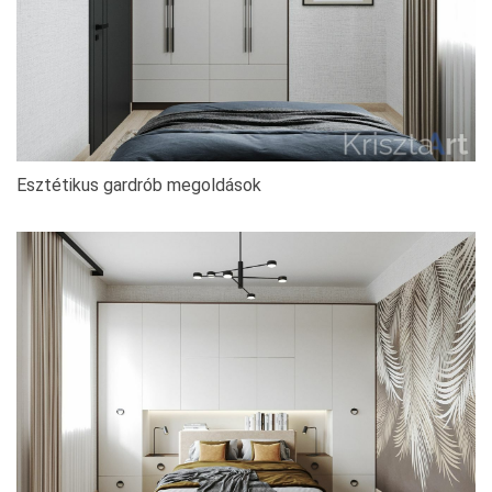
Esztétikus gardrób megoldások