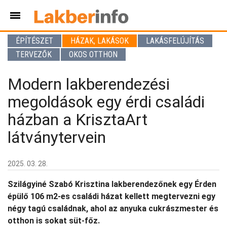
ÉPÍTÉSZET
HÁZAK, LAKÁSOK
LAKÁSFELÚJÍTÁS
TERVEZŐK
OKOS OTTHON
Modern lakberendezési
megoldások egy érdi családi
házban a KrisztaArt
látványtervein
2025. 03. 28.
Szilágyiné Szabó Krisztina lakberendezőnek egy Érden
épülő 106 m2-es családi házat kellett megtervezni egy
négy tagú családnak, ahol az anyuka cukrászmester és
otthon is sokat süt-főz.