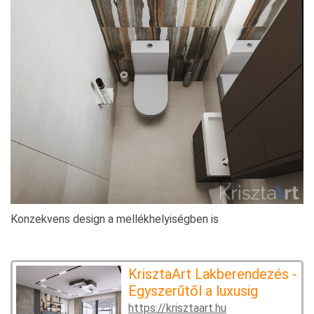
Konzekvens design a mellékhelyiségben is
KrisztaArt Lakberendezés -
Egyszerűtől a luxusig
https://krisztaart.hu