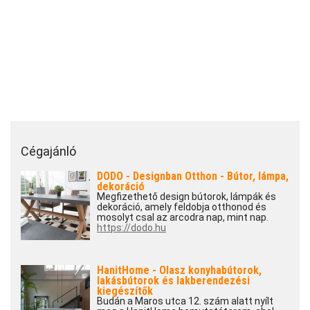
Cégajánló
DODO - Designban Otthon - Bútor, lámpa,
dekoráció
Megfizethető design bútorok, lámpák és
dekoráció, amely feldobja otthonod és
mosolyt csal az arcodra nap, mint nap.
https://dodo.hu
HanitHome - Olasz konyhabútorok,
lakásbútorok és lakberendezési
kiegészítők
Budán a Maros utca 12. szám alatt nyílt