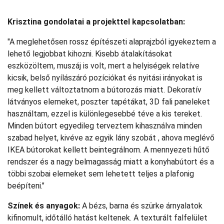
Krisztina gondolatai a projekttel kapcsolatban:
"A meglehetősen rossz építészeti alaprajzból igyekeztem a
lehető legjobbat kihozni. Kisebb átalakításokat
eszközöltem, muszáj is volt, mert a helyiségek relatíve
kicsik, belső nyílászáró pozíciókat és nyitási irányokat is
meg kellett változtatnom a bútorozás miatt. Dekoratív
látványos elemeket, poszter tapétákat, 3D fali paneleket
használtam, ezzel is különlegesebbé téve a kis tereket.
Minden bútort egyedileg terveztem kihasználva minden
szabad helyet, kivéve az egyik lány szobát , ahova meglévő
IKEA bútorokat kellett beintegrálnom. A mennyezeti hűtő
rendszer és a nagy belmagasság miatt a konyhabútort és a
többi szobai elemeket sem lehetett teljes a plafonig
beépíteni."
Színek és anyagok:
A bézs, barna és szürke árnyalatok
kifinomult, időtálló hatást keltenek. A texturált falfelület