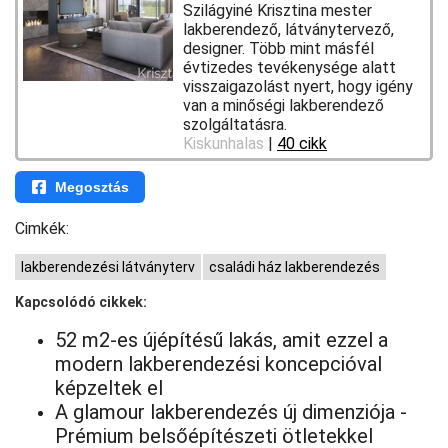
Szilágyiné Krisztina mester
lakberendező, látványtervező,
designer. Több mint másfél
évtizedes tevékenysége alatt
visszaigazolást nyert, hogy igény
van a minőségi lakberendező
szolgáltatásra.
Kiskunhalas
|
40 cikk
Megosztás
Cimkék:
lakberendezési látványterv
családi ház lakberendezés
Kapcsolódó cikkek:
52 m2-es újépítésű lakás, amit ezzel a
modern lakberendezési koncepcióval
képzeltek el
A glamour lakberendezés új dimenziója -
Prémium belsőépítészeti ötletekkel