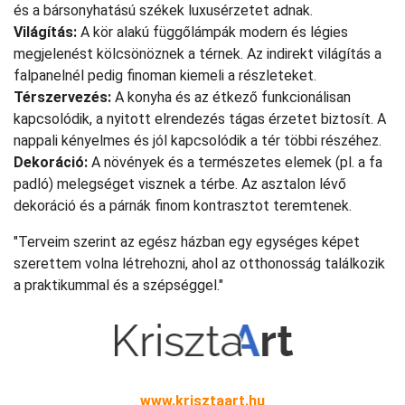
és a bársonyhatású székek luxusérzetet adnak.
Világítás:
A kör alakú függőlámpák modern és légies
megjelenést kölcsönöznek a térnek. Az indirekt világítás a
falpanelnél pedig finoman kiemeli a részleteket.
Térszervezés:
A konyha és az étkező funkcionálisan
kapcsolódik, a nyitott elrendezés tágas érzetet biztosít. A
nappali kényelmes és jól kapcsolódik a tér többi részéhez.
Dekoráció:
A növények és a természetes elemek (pl. a fa
padló) melegséget visznek a térbe. Az asztalon lévő
dekoráció és a párnák finom kontrasztot teremtenek.
"Terveim szerint az egész házban egy egységes képet
szerettem volna létrehozni, ahol az otthonosság találkozik
a praktikummal és a szépséggel."
www.krisztaart.hu