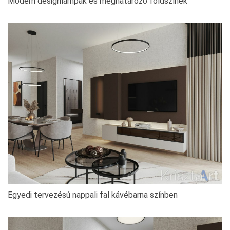
Modern designlámpák és meghatározó földszínek
Egyedi tervezésú nappali fal kávébarna színben