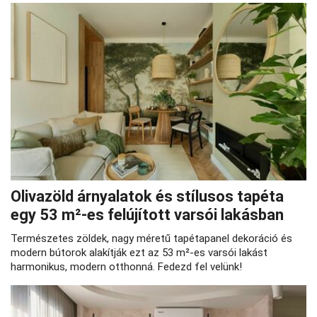
Olivazöld árnyalatok és stílusos tapéta
egy 53 m²‑es felújított varsói lakásban
Természetes zöldek, nagy méretű tapétapanel dekoráció és
modern bútorok alakítják ezt az 53 m²‑es varsói lakást
harmonikus, modern otthonná. Fedezd fel velünk!