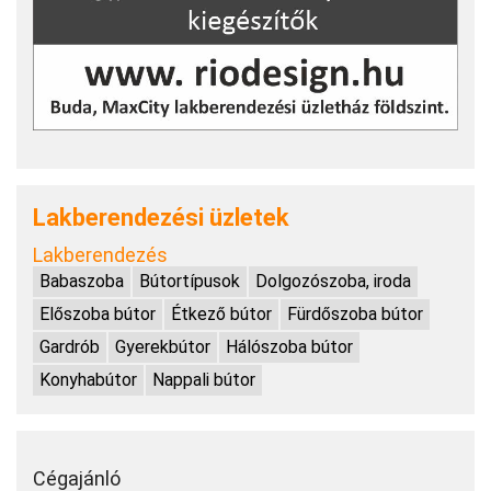
Lakberendezési üzletek
Lakberendezés
Babaszoba
Bútortípusok
Dolgozószoba, iroda
Előszoba bútor
Étkező bútor
Fürdőszoba bútor
Gardrób
Gyerekbútor
Hálószoba bútor
Konyhabútor
Nappali bútor
Cégajánló