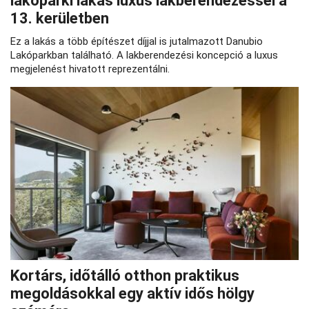
lakóparki lakás luxus lakberendezéssel a
13. kerületben
Ez a lakás a több építészet díjjal is jutalmazott Danubio
Lakóparkban található. A lakberendezési koncepció a luxus
megjelenést hivatott reprezentálni.
Kortárs, időtálló otthon praktikus
megoldásokkal egy aktív idős hölgy