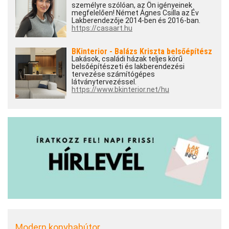
személyre szólóan, az Ön igényeinek
megfelelően! Német Ágnes Csilla az Év
Lakberendezője 2014-ben és 2016-ban.
https://casaart.hu
BKinterior - Balázs Kriszta belsőépítész
Lakások, családi házak teljes körű
belsőépítészeti és lakberendezési
tervezése számítógépes
látványtervezéssel.
https://www.bkinterior.net/hu
Modern konyhabútor