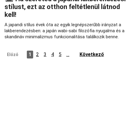
stílust, ezt az otthon feltétlenül látnod
kell!
A japandi stílus évek óta az egyik legnépszerűbb irányzat a
lakberendezésben: a japán wabi‑sabi filozófia nyugalma és a
skandináv minimalizmus funkcionalitása találkozik benne.
1
2
3
4
5
…
Következő
Előző