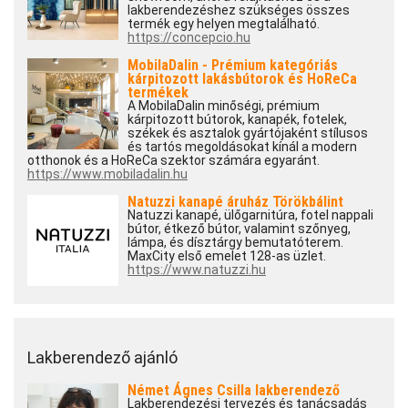
lakberendezéshez szükséges összes
termék egy helyen megtalálható.
https://concepcio.hu
MobilaDalin - Prémium kategóriás
kárpitozott lakásbútorok és HoReCa
termékek
A MobilaDalin minőségi, prémium
kárpitozott bútorok, kanapék, fotelek,
székek és asztalok gyártójaként stílusos
és tartós megoldásokat kínál a modern
otthonok és a HoReCa szektor számára egyaránt.
https://www.mobiladalin.hu
Natuzzi kanapé áruház Törökbálint
Natuzzi kanapé, ülőgarnitúra, fotel nappali
bútor, étkező bútor, valamint szőnyeg,
lámpa, és dísztárgy bemutatóterem.
MaxCity első emelet 128-as üzlet.
https://www.natuzzi.hu
Lakberendező ajánló
Német Ágnes Csilla lakberendező
Lakberendezési tervezés és tanácsadás