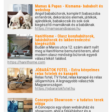
Mamas & Papas - Kismama- bababolt és
webshop
Angol bababútorok, komplett babaszoba
enteriőrök, dekorációs elemek, játékok,
ajándékok, babakocsik és sok-sok
kiegészítő mamáknak és a babáknak.
https://mamasandpapas.hu
HanitHome - Olasz konyhabútorok,
lakásbútorok és lakberendezési
kiegészítők
Budán a Maros utca 12. szám alatt nyílt
meg a HanitHome bemutatóterem, ahol
modern olasz minőségi bútorok egyedi
választékát találod.
https://hanithome.com
JÓBARÁTOK FOTEL - Extra kényelmes
relax fotelek és kanapék
Relax fotel, TV fotel, relax kanapé és relax
ülőgarnitúra. A legnagyobb választék
Magyarországon.
https://jobaratokfotel.hu
Concepcio Showroom – a tudatos terek
világa
A Concepcio egy olyan webáruház és
showroom, ahol a felújításhoz és a