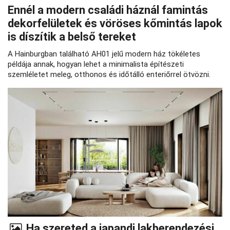
Ennél a modern családi háznál famintás
dekorfelületek és vöröses kőmintás lapok
is díszítik a belső tereket
A Hainburgban található AH01 jelű modern ház tökéletes
példája annak, hogyan lehet a minimalista építészeti
szemléletet meleg, otthonos és időtálló enteriőrrel ötvözni.
Ha szereted a japandi lakberendezési