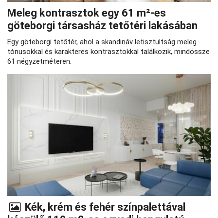
Meleg kontrasztok egy 61 m²-es
göteborgi társasház tetőtéri lakásában
Egy göteborgi tetőtér, ahol a skandináv letisztultság meleg
tónusokkal és karakteres kontrasztokkal találkozik, mindössze
61 négyzetméteren.
Kék, krém és fehér színpalettával