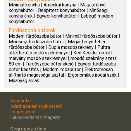
Minimál konyha
|
Amerikai konyha
|
Magasfényű
konyhabútor
|
Beépített konyhabútor
|
Minőségi
konyha árak
|
Egyedi konyhabútor
|
Lebegő modern
konyhabútor
Fürdőszoba bútorok
Modern fürdőszoba bútor
|
Minimál fürdőszoba bútor
|
Minőségi fürdőszoba bútor
|
Magasfényű fehér
fürdőszoba bútor
|
Dupla mosdószekrény
|
Pultra
ültethető mosdó szekrénnyel
|
Ken Kessler öntött
márvány mosdó szekrénnyel
|
mosdó szekrény szett
80 cm
|
Fürdőszoba bútor akció
|
Egyedi fürdőszoba
bútor készítés
|
Modern irodabútor
|
Elektromosan
állítható magasságú asztal
|
Ergonómikus irodai szék
|
Műanyag ablak
Kapcsolat
Adatkezelési tájékoztató
Impresszum
Lakberendezési magazin
Cégregisztráció