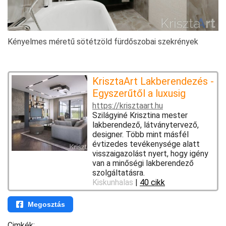
Kényelmes méretű sötétzöld fürdőszobai szekrények
KrisztaArt Lakberendezés -
Egyszerűtől a luxusig
https://krisztaart.hu
Szilágyiné Krisztina mester
lakberendező, látványtervező,
designer. Több mint másfél
évtizedes tevékenysége alatt
visszaigazolást nyert, hogy igény
van a minőségi lakberendező
szolgáltatásra.
Kiskunhalas
|
40 cikk
Megosztás
Cimkék: