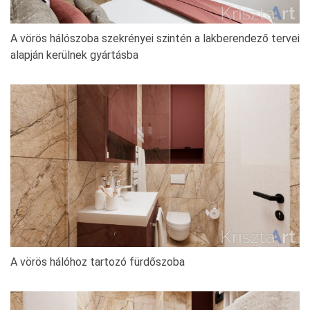
A vörös hálószoba szekrényei szintén a lakberendező tervei
alapján kerülnek gyártásba
A vörös hálóhoz tartozó fürdőszoba