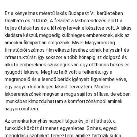
Ez a kényelmes méretű lakás Budapest VI. kerületében
található és 104 m2. A feladat a lakberendezés előtt a
teljes átalakítás és a látványtervek elkészítse volt. A lakás
kiadásra készül, mégpedig különleges embereknek, akik az
amerikai filmiparban dolgoznak. Mivel Magyarország
filmstúdiói számos film elkészítéséhez adnak helyszínt és
infrastruktúrát, így sokszor a több hónapig itt dolgozó és
alkotó embereknek szükségük van egy otthonos békés és
nyugodt lakásra. Megtisztelő volt a felkérés, így a
megrendelő és a leendő bérlők igényeit figyelembe véve,
egy nagyon különleges lakást terveztem. Minden
lakberendezőnek megvan a maga sajátos stílusa, de ebben
munkában kimozdulhattam a komfortzónámból aminek
nagyon örültem.
Az amerikai konyhás nappali tágas és jól átlátható, a
funkciók között átmenet egyenletes. Színes, egyedi
megoldású szobákat terveztem, amihez tartozik külön