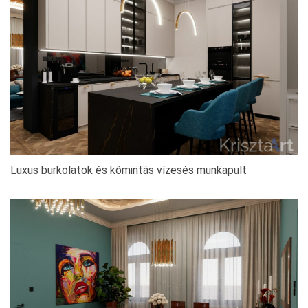
Luxus burkolatok és kőmintás vízesés munkapult