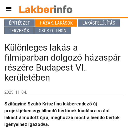
ÉPÍTÉSZET
HÁZAK, LAKÁSOK
LAKÁSFELÚJÍTÁS
TERVEZŐK
OKOS OTTHON
Különleges lakás a
filmiparban dolgozó házaspár
részére Budapest VI.
kerületében
2025. 11. 04.
Szilágyiné Szabó Krisztina lakberendező új
projektjében egy állandó bérlőnek kiadásra szánt
lakást álmodott újra, méghozzá most a leendő bérlők
igényeihez igazodva.