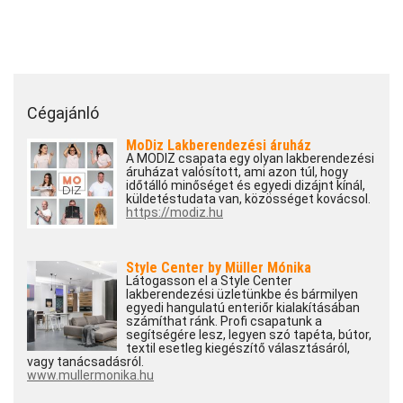
Cégajánló
MoDiz Lakberendezési áruház
A MODIZ csapata egy olyan lakberendezési
áruházat valósított, ami azon túl, hogy
időtálló minőséget és egyedi dizájnt kínál,
küldetéstudata van, közösséget kovácsol.
https://modiz.hu
Style Center by Müller Mónika
Látogasson el a Style Center
lakberendezési üzletünkbe és bármilyen
egyedi hangulatú enteriőr kialakításában
számíthat ránk. Profi csapatunk a
segítségére lesz, legyen szó tapéta, bútor,
textil esetleg kiegészítő választásáról,
vagy tanácsadásról.
www.mullermonika.hu