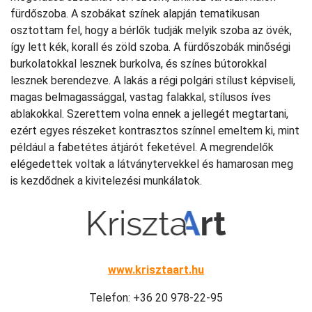
fürdőszoba. A szobákat színek alapján tematikusan
osztottam fel, hogy a bérlők tudják melyik szoba az övék,
így lett kék, korall és zöld szoba. A fürdőszobák minőségi
burkolatokkal lesznek burkolva, és színes bútorokkal
lesznek berendezve. A lakás a régi polgári stílust képviseli,
magas belmagassággal, vastag falakkal, stílusos íves
ablakokkal. Szerettem volna ennek a jellegét megtartani,
ezért egyes részeket kontrasztos színnel emeltem ki, mint
például a fabetétes átjárót feketével. A megrendelők
elégedettek voltak a látványtervekkel és hamarosan meg
is kezdődnek a kivitelezési munkálatok.
www.krisztaart.hu
Telefon: +36 20 978-22-95