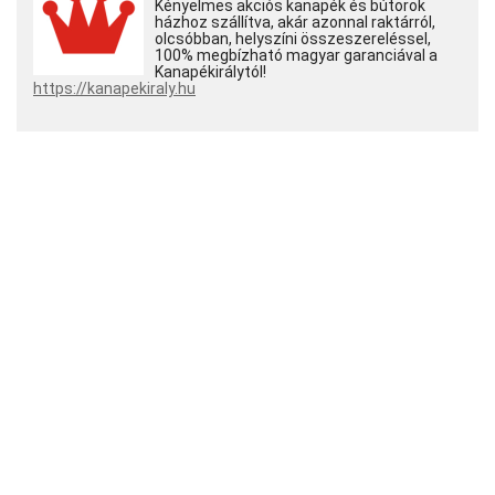
Kényelmes akciós kanapék és bútorok
házhoz szállítva, akár azonnal raktárról,
olcsóbban, helyszíni összeszereléssel,
100% megbízható magyar garanciával a
Kanapékirálytól!
https://kanapekiraly.hu