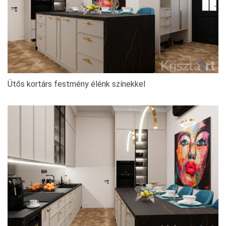
Ütős kortárs festmény élénk színekkel