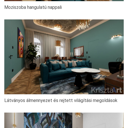
Moziszoba hangulatú nappali
Látványos álmennyezet és rejtett világítási megoldások