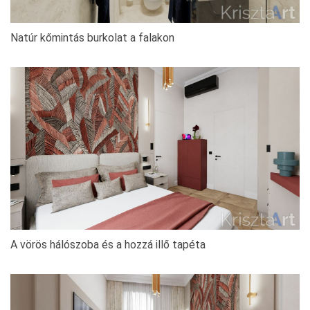
Natúr kőmintás burkolat a falakon
A vörös hálószoba és a hozzá illő tapéta