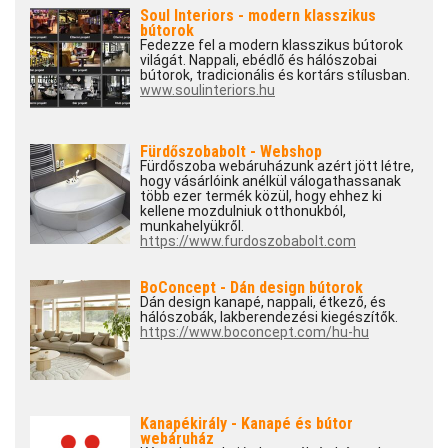
Soul Interiors - modern klasszikus
bútorok
Fedezze fel a modern klasszikus bútorok
világát. Nappali, ebédlő és hálószobai
bútorok, tradicionális és kortárs stílusban.
www.soulinteriors.hu
Fürdőszobabolt - Webshop
Fürdőszoba webáruházunk azért jött létre,
hogy vásárlóink anélkül válogathassanak
több ezer termék közül, hogy ehhez ki
kellene mozdulniuk otthonukból,
munkahelyükről.
https://www.furdoszobabolt.com
BoConcept - Dán design bútorok
Dán design kanapé, nappali, étkező, és
hálószobák, lakberendezési kiegészítők.
https://www.boconcept.com/hu-hu
Kanapékirály - Kanapé és bútor
webáruház