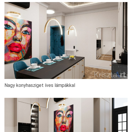
Nagy konyhasziget íves lámpákkal