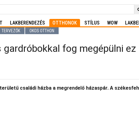
T
LAKBERENDEZÉS
OTTHONOK
STÍLUS
WOW
LAKBE
TERVEZŐK
OKOS OTTHON
 gardróbokkal fog megépülni ez 
pterületű családi házba a megrendelő házaspár. A székesfeh