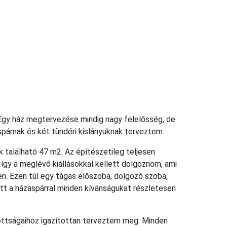
Egy ház megtervezése mindig nagy felelősség, de
aspárnak és két tündéri kislányuknak terveztem.
k található 47 m2. Az építészetileg teljesen
 így a meglévő kiállásokkal kellett dolgoznom, ami
en. Ezen túl egy tágas előszoba, dolgozó szoba,
tt a házaspárral minden kívánságukat részletesen
dottságaihoz igazítottan terveztem meg. Minden