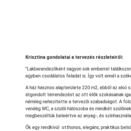
Krisztina gondolatai a tervezés részleteiről:
"Lakberendezőként nagyon sok emberrel találkozom
egyben csodálatos feladat is. Így volt ennél a szék
A ház hasznos alapterülete 220 m2, ebből az alsó sz
átgondolt térrendezést az ott élők szokásainak iga
némileg nehezítette a tervezői szabadságot. A föld
vendég WC, a szülői hálószoba és mindkét szülőnek
megbeszéltük beleértve az anyag-, és színhasználat
Ők egy rendkívül otthonos, elegáns, praktikus bel