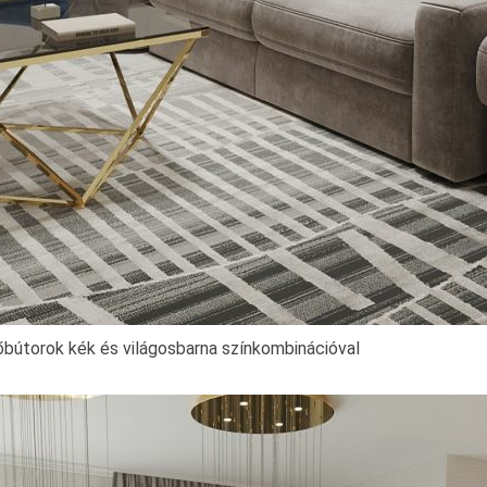
őbútorok kék és világosbarna színkombinációval