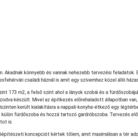
. Akadnak könnyebb és vannak nehezebb tervezési feladatok. 
esfehérvári családi háznál is amit egy szívemhez közel álló ház
int 173 m2, a felső szint ahol a lányok szobái és a fürdőszobáju
zodva készült. Mivel az építkezés előrehaladott állapotban van,
szinten került kialakításra a nappali-konyha-étkező egy légtérb
 külön fürdőszoba és hozzá tartozó gardróbszoba. Tervezés elő
ot is.
sőépítészeti koncepciót kértek tőlem, amit maximálisan a tér a