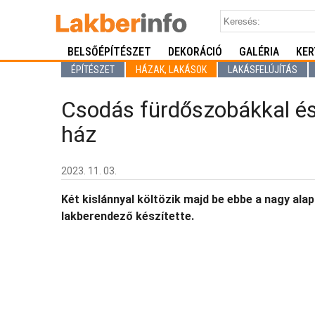
BELSŐÉPÍTÉSZET
DEKORÁCIÓ
GALÉRIA
KER
ÉPÍTÉSZET
HÁZAK, LAKÁSOK
LAKÁSFELÚJÍTÁS
Csodás fürdőszobákkal és
ház
2023. 11. 03.
Két kislánnyal költözik majd be ebbe a nagy ala
lakberendező készítette.