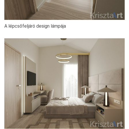
A lépcsőfeljáró design lámpája