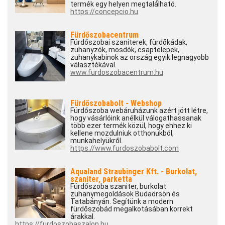
termék egy helyen megtalálható.
https://concepcio.hu
Fürdőszobacentrum
Fürdőszobai szaniterek, fürdőkádak,
zuhanyzók, mosdók, csaptelepek,
zuhanykabinok az ország egyik legnagyobb
választékával.
www.furdoszobacentrum.hu
Fürdőszobabolt - Webshop
Fürdőszoba webáruházunk azért jött létre,
hogy vásárlóink anélkül válogathassanak
több ezer termék közül, hogy ehhez ki
kellene mozdulniuk otthonukból,
munkahelyükről.
https://www.furdoszobabolt.com
Aqualand Straubinger Kft. - Burkolat,
szaniter, parketta
Fürdőszoba szaniter, burkolat
zuhanymegoldások Budaörsön és
Tatabányán. Segítünk a modern
fürdőszobád megalkotásában korrekt
árakkal.
https://furdoszobaszalon.hu