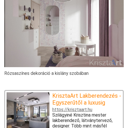
Rózsaszínes dekoráció a kislány szobában
KrisztaArt Lakberendezés -
Egyszerűtől a luxusig
https://krisztaart.hu
Szilágyiné Krisztina mester
lakberendező, látványtervező,
designer. Több mint másfél