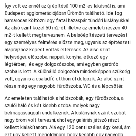
Így volt ez ennél az új építésű 100 m2-es lakásnál is, ami
Budapest agglomerációjában Ürömön található. Ide fog
hamarosan költözni egy fiatal házaspár tündéri kislányukkal.
Az alsó szint közel 50 m2-ét, illetve az emeleti részen 40
m2-t kellett megterveznem. A belsőépítészeti tervezést
egy személyes felmérés előzte meg, ugyanis az építészeti
alaprajzhoz képest voltak eltérések. Az alsó szint
helyiségei: előszoba, nappali, konyha, étkező egy
légtérben, és egy dolgozószoba, ami egyben gardrób
szoba is lett. A különálló dolgozóra mindenképpen szükség
volt, ugyanis a családfő otthonról dolgozik. Az alsó szint
része még egy nagyobb fürdőszoba, WC és a lépcsőtér.
Az emeleten találhatók a hálószobák, egy fürdőszoba, a
szülői háló és két kisebb szoba, melyek nagy
belmagassággal rendelkeznek. A kislánynak szánt szobát
nagy öröm volt tervezni, ahol egy galériás játszó részt
kellett kialakítanom. Alá egy 120 centi széles ágy kerül, ám
ezt úgy kellett megoldanom, hogy később egy nagyobb