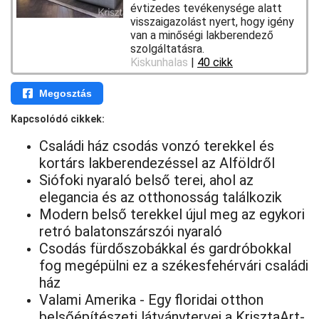
évtizedes tevékenysége alatt
visszaigazolást nyert, hogy igény
van a minőségi lakberendező
szolgáltatásra.
Kiskunhalas
|
40 cikk
Megosztás
Kapcsolódó cikkek:
Családi ház csodás vonzó terekkel és
kortárs lakberendezéssel az Alföldről
Siófoki nyaraló belső terei, ahol az
elegancia és az otthonosság találkozik
Modern belső terekkel újul meg az egykori
retró balatonszárszói nyaraló
Csodás fürdőszobákkal és gardróbokkal
fog megépülni ez a székesfehérvári családi
ház
Valami Amerika - Egy floridai otthon
belsőépítészeti látványtervei a KrisztaArt-