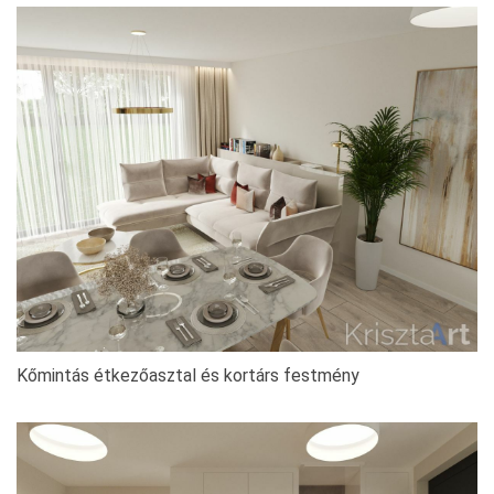
Kőmintás étkezőasztal és kortárs festmény