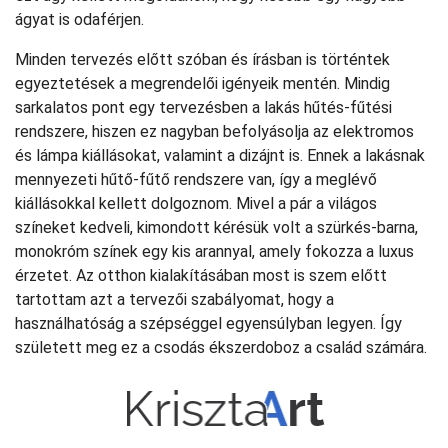
ágyat is odaférjen.
Minden tervezés előtt szóban és írásban is történtek
egyeztetések a megrendelői igényeik mentén. Mindig
sarkalatos pont egy tervezésben a lakás hűtés-fűtési
rendszere, hiszen ez nagyban befolyásolja az elektromos
és lámpa kiállásokat, valamint a dizájnt is. Ennek a lakásnak
mennyezeti hűtő-fűtő rendszere van, így a meglévő
kiállásokkal kellett dolgoznom. Mivel a pár a világos
színeket kedveli, kimondott kérésük volt a szürkés-barna,
monokróm színek egy kis arannyal, amely fokozza a luxus
érzetet. Az otthon kialakításában most is szem előtt
tartottam azt a tervezői szabályomat, hogy a
használhatóság a szépséggel egyensúlyban legyen. Így
született meg ez a csodás ékszerdoboz a család számára.