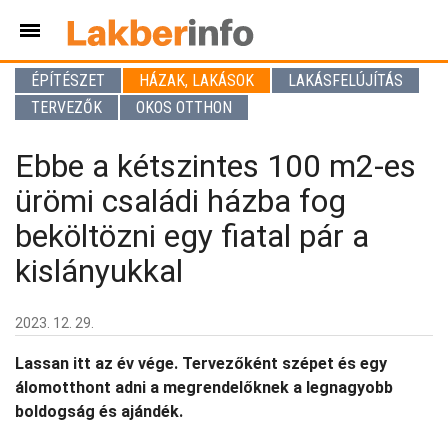
ÉPÍTÉSZET
HÁZAK, LAKÁSOK
LAKÁSFELÚJÍTÁS
TERVEZŐK
OKOS OTTHON
Ebbe a kétszintes 100 m2-es
ürömi családi házba fog
beköltözni egy fiatal pár a
kislányukkal
2023. 12. 29.
Lassan itt az év vége. Tervezőként szépet és egy
álomotthont adni a megrendelőknek a legnagyobb
boldogság és ajándék.