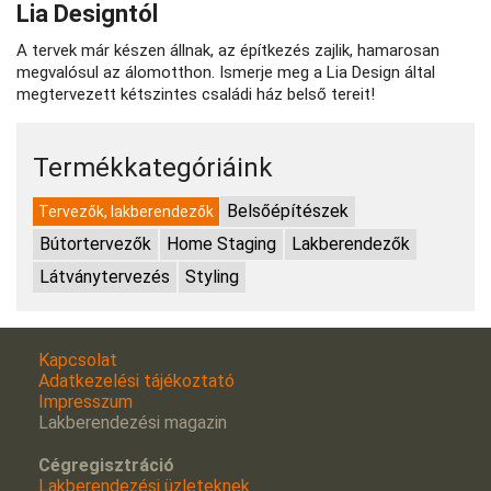
Lia Designtól
A tervek már készen állnak, az építkezés zajlik, hamarosan
megvalósul az álomotthon. Ismerje meg a Lia Design által
megtervezett kétszintes családi ház belső tereit!
Termékkategóriáink
Belsőépítészek
Tervezők, lakberendezők
Bútortervezők
Home Staging
Lakberendezők
Látványtervezés
Styling
Kapcsolat
Adatkezelési tájékoztató
Impresszum
Lakberendezési magazin
Cégregisztráció
Lakberendezési üzleteknek