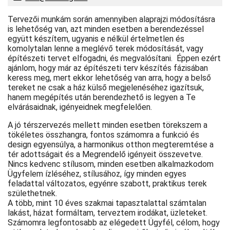
Tervezői munkám során amennyiben alaprajzi módosításra
is lehetőség van, azt minden esetben a berendezéssel
együtt készítem, ugyanis e nélkül értelmetlen és
komolytalan lenne a meglévő terek módosítását, vagy
építészeti tervet elfogadni, és megvalósítani. Éppen ezért
ajánlom, hogy már az építészeti terv készítés fázisában
keress meg, mert ekkor lehetőség van arra, hogy a belső
tereket ne csak a ház külső megjelenéséhez igazítsuk,
hanem megépítés után berendezhető is legyen a Te
elvárásaidnak, igényeidnek megfelelően.
A jó térszervezés mellett minden esetben törekszem a
tökéletes összhangra, fontos számomra a funkció és
design egyensúlya, a harmonikus otthon megteremtése a
tér adottságait és a Megrendelő igényeit összevetve.
Nincs kedvenc stílusom, minden esetben alkalmazkodom
Ügyfelem ízléséhez, stílusához, így minden egyes
feladattal változatos, egyénre szabott, praktikus terek
születhetnek.
A több, mint 10 éves szakmai tapasztalattal számtalan
lakást, házat formáltam, terveztem irodákat, üzleteket.
Számomra legfontosabb az elégedett Ügyfél, célom, hogy