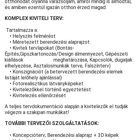
otthonodat olyanná varázsoljam, amiről mindig is álmodtál,
és amiben ezentúl igazán otthon érzed magad.
KOMPLEX KIVITELI TERV:
Tartalmazza a:
• Helyszíni felmérést
• Méretezett berendezési alaprajzot
• Kiviteli tervlapokat (Bontás-
Építés,Gipszkartonozás/Design álmennyezet, Gépészeti
kiállások meghatározása, Kapcsolók, dugaljak
elhelyezése, Asztalosmunkák terve, Falszínterv)
• Konszignációt (a betervezett berendezési elemek
listáját lelőhely ajánlással)
• Fotorealisztikus látványképeket
• Kivitelezőkkel történő egyeztetést
• Kivitelezés ellenőrzését
A teljes tervdokumentáció alapján a kivitelezők el tudják
végezni a szakipari munkákat!
TOVÁBBI TERVEZŐI SZOLGÁLTATÁSOK:
• Koncepcióterv; Berendezési alaprajz + 3D képek