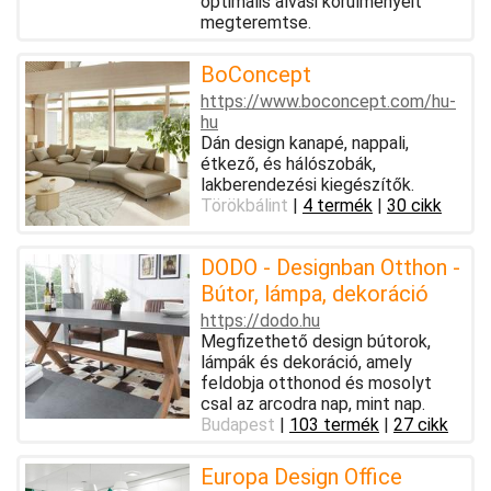
optimális alvási körülményeit
megteremtse.
BoConcept
https://www.boconcept.com/hu-
hu
Dán design kanapé, nappali,
étkező, és hálószobák,
lakberendezési kiegészítők.
Törökbálint
|
4 termék
|
30 cikk
DODO - Designban Otthon -
Bútor, lámpa, dekoráció
https://dodo.hu
Megfizethető design bútorok,
lámpák és dekoráció, amely
feldobja otthonod és mosolyt
csal az arcodra nap, mint nap.
Budapest
|
103 termék
|
27 cikk
Europa Design Office