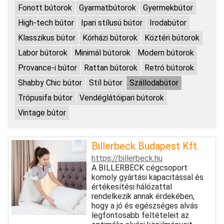
Fonott bútorok
Gyarmatbútorok
Gyermekbútor
High-tech bútor
Ipari stílusú bútor
Irodabútor
Klasszikus bútor
Kórházi bútorok
Köztéri bútorok
Labor bútorok
Minimál bútorok
Modern bútorok
Provance-i bútor
Rattan bútorok
Retró bútorok
Shabby Chic bútor
Stíl bútor
Szállodabútor
Trópusifa bútor
Vendéglátóipari bútorok
Vintage bútor
Billerbeck Budapest Kft.
https://billerbeck.hu
A BILLERBECK cégcsoport
komoly gyártási kapacitással és
értékesítési hálózattal
rendelkezik annak érdekében,
hogy a jó és egészséges alvás
legfontosabb feltételeit az