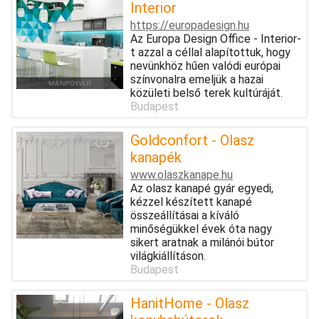
Interior
https://europadesign.hu
Az Europa Design Office - Interior-
t azzal a céllal alapítottuk, hogy
nevünkhöz hűen valódi európai
színvonalra emeljük a hazai
közületi belső terek kultúráját.
Budapest
Goldconfort - Olasz
kanapék
www.olaszkanape.hu
Az olasz kanapé gyár egyedi,
kézzel készített kanapé
összeállításai a kíváló
minőségükkel évek óta nagy
sikert aratnak a milánói bútor
világkiállításon.
Budapest
HanitHome - Olasz