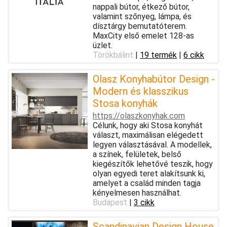
nappali bútor, étkező bútor,
valamint szőnyeg, lámpa, és
dísztárgy bemutatóterem.
MaxCity első emelet 128-as
üzlet.
Törökbálint
|
19 termék
|
6 cikk
Olasz Konyhabútor Design -
Modern és klasszikus
Stosa konyhák
https://olaszkonyhak.com
Célunk, hogy aki Stosa konyhát
választ, maximálisan elégedett
legyen választásával. A modellek,
a színek, felületek, belső
kiegészítők lehetővé teszik, hogy
olyan egyedi teret alakítsunk ki,
amelyet a család minden tagja
kényelmesen használhat.
Budapest
|
3 cikk
Scandinavian Design House