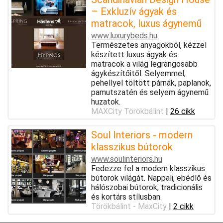
– Exkluzív ágyak és
matracok, luxus ágynemű
www.luxurybeds.hu
Természetes anyagokból, kézzel
készített luxus ágyak és
matracok a világ legrangosabb
ágykészítőitől. Selyemmel,
pehellyel töltött párnák, paplanok,
pamutszatén és selyem ágynemű
huzatok.
MAXCity Törökbálint
|
26 cikk
Soul Interiors - modern
klasszikus bútorok
www.soulinteriors.hu
Fedezze fel a modern klasszikus
bútorok világát. Nappali, ebédlő és
hálószobai bútorok, tradicionális
és kortárs stílusban.
Törökbálint - MaxCity
|
2 cikk