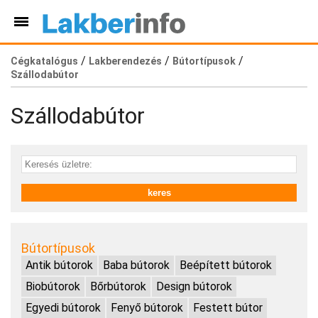
/
/
/
Cégkatalógus
Lakberendezés
Bútortípusok
Szállodabútor
Szállodabútor
Bútortípusok
Antik bútorok
Baba bútorok
Beépített bútorok
Biobútorok
Bőrbútorok
Design bútorok
Egyedi bútorok
Fenyő bútorok
Festett bútor