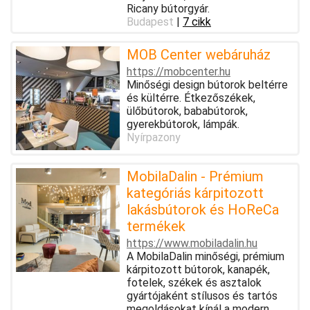
Ricany bútorgyár.
Budapest
|
7 cikk
MOB Center webáruház
https://mobcenter.hu
Minőségi design bútorok beltérre
és kültérre. Étkezőszékek,
ülőbútorok, bababútorok,
gyerekbútorok, lámpák.
Nyírpazony
MobilaDalin - Prémium
kategóriás kárpitozott
lakásbútorok és HoReCa
termékek
https://www.mobiladalin.hu
A MobilaDalin minőségi, prémium
kárpitozott bútorok, kanapék,
fotelek, székek és asztalok
gyártójaként stílusos és tartós
megoldásokat kínál a modern