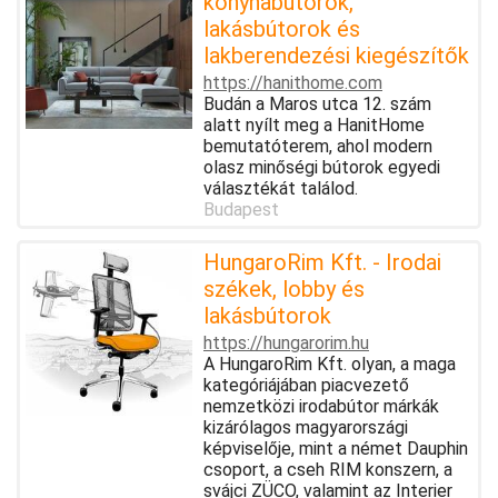
konyhabútorok,
lakásbútorok és
lakberendezési kiegészítők
https://hanithome.com
Budán a Maros utca 12. szám
alatt nyílt meg a HanitHome
bemutatóterem, ahol modern
olasz minőségi bútorok egyedi
választékát találod.
Budapest
HungaroRim Kft. - Irodai
székek, lobby és
lakásbútorok
https://hungarorim.hu
A HungaroRim Kft. olyan, a maga
kategóriájában piacvezető
nemzetközi irodabútor márkák
kizárólagos magyarországi
képviselője, mint a német Dauphin
csoport, a cseh RIM konszern, a
svájci ZÜCO, valamint az Interier