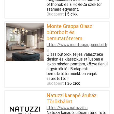
otthonok és a HoReCa szektor
számára egyaránt.
Budapest
|
5 cikk
Monte Grappa Olasz
bútorbolt és
bemutatóterem
https://www.montegrappamobili.h
u
Olasz bútorok teljes választéka
design és klasszikus stílusban a
lakás minden pontjára, közvetlenül
a gyártóktól. Budapesti
bemutatótermünkben várjuk
szeretettel!
Budapest
|
36 cikk
Natuzzi kanapé áruház
Törökbálint
https://www.natuzzi.hu
Natuzzi kanapé, ülőgarnitúra, fotel