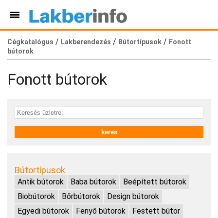
/
/
/
Cégkatalógus
Lakberendezés
Bútortípusok
Fonott
bútorok
Fonott bútorok
Bútortípusok
Antik bútorok
Baba bútorok
Beépített bútorok
Biobútorok
Bőrbútorok
Design bútorok
Egyedi bútorok
Fenyő bútorok
Festett bútor