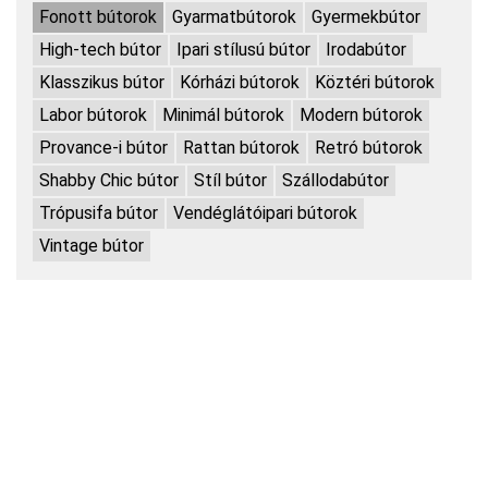
Fonott bútorok
Gyarmatbútorok
Gyermekbútor
High-tech bútor
Ipari stílusú bútor
Irodabútor
Klasszikus bútor
Kórházi bútorok
Köztéri bútorok
Labor bútorok
Minimál bútorok
Modern bútorok
Provance-i bútor
Rattan bútorok
Retró bútorok
Shabby Chic bútor
Stíl bútor
Szállodabútor
Trópusifa bútor
Vendéglátóipari bútorok
Vintage bútor