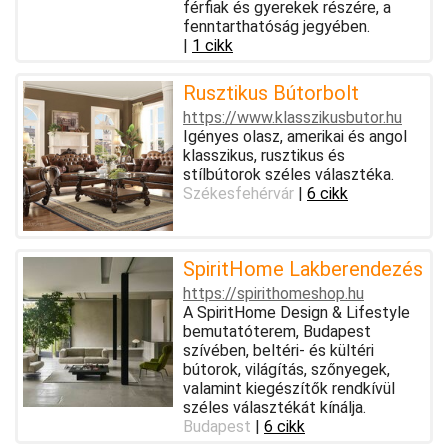
férfiak és gyerekek részére, a
fenntarthatóság jegyében.
|
1 cikk
Rusztikus Bútorbolt
https://www.klasszikusbutor.hu
Igényes olasz, amerikai és angol
klasszikus, rusztikus és
stílbútorok széles választéka.
Székesfehérvár
|
6 cikk
SpiritHome Lakberendezés
https://spirithomeshop.hu
A SpiritHome Design & Lifestyle
bemutatóterem, Budapest
szívében, beltéri- és kültéri
bútorok, világítás, szőnyegek,
valamint kiegészítők rendkívül
széles választékát kínálja.
Budapest
|
6 cikk