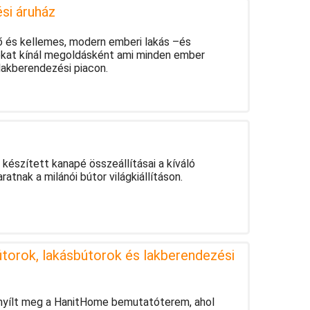
si áruház
 és kellemes, modern emberi lakás –és
sokat kínál megoldásként ami minden ember
lakberendezési piacon.
 készített kanapé összeállításai a kíváló
atnak a milánói bútor világkiállításon.
torok, lakásbútorok és lakberendezési
 nyílt meg a HanitHome bemutatóterem, ahol