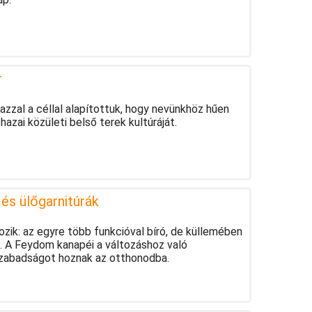
r
 azzal a céllal alapítottuk, hogy nevünkhöz hűen
hazai közületi belső terek kultúráját.
s ülőgarnitúrák
tozik: az egyre több funkcióval bíró, de küllemében
. A Feydom kanapéi a változáshoz való
szabadságot hoznak az otthonodba.