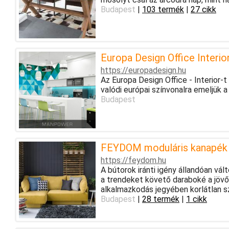
Budapest
|
103 termék
|
27 cikk
Europa Design Office Interio
https://europadesign.hu
Az Europa Design Office - Interior-t
valódi európai színvonalra emeljük a 
Budapest
FEYDOM moduláris kanapék é
https://feydom.hu
A bútorok iránti igény állandóan vál
a trendeket követő daraboké a jövő
alkalmazkodás jegyében korlátlan 
Budapest
|
28 termék
|
1 cikk