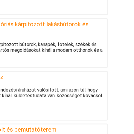
óriás kárpitozott lakásbútorok és
rpitozott bútorok, kanapék, fotelek, székek és
tartós megoldásokat kínál a modern otthonok és a
áz
dezési áruházat valósított, ami azon túl, hogy
t kínál, küldetéstudata van, közösséget kovácsol.
olt és bemutatóterem