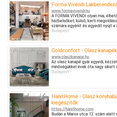
Forma Vivendi Lakberendezé
www.formavivendi.hu
A FORMA VIVENDI olyan mai, élhető
házbelsőket, külső, kerti megoldá
számára egyénit és egyedit nyújt a 
Budapest
Goldconfort - Olasz kanapék
www.olaszkanape.hu
Az olasz kanapé gyár egyedi, kézzel
minőségükkel évek óta nagy sikert ar
Budapest
HanitHome - Olasz konyhabú
kiegészítők
https://hanithome.com
Budán a Maros utca 12. szám alatt