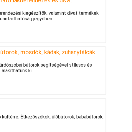
tható lakberendezés és divat
erendezési kiegészítők, valamint divat termékek
 fenntarthatóság jegyében.
útorok, mosdók, kádak, zuhanytálcák
ürdőszobai bútorok segítségével stílusos és
lakíthatunk ki.
 kültérre. Étkezőszékek, ülőbútorok, bababútorok,