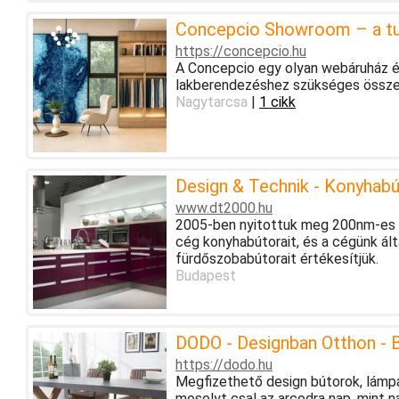
Concepcio Showroom – a tud
https://concepcio.hu
A Concepcio egy olyan webáruház és
lakberendezéshez szükséges össze
Nagytarcsa
|
1 cikk
Design & Technik - Konyhabú
www.dt2000.hu
2005-ben nyitottuk meg 200nm-es 
cég konyhabútorait, és a cégünk ál
fürdőszobabútorait értékesítjük.
Budapest
DODO - Designban Otthon - B
https://dodo.hu
Megfizethető design bútorok, lámpá
mosolyt csal az arcodra nap, mint n