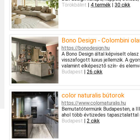
Törökbálint
|
4 termék
|
30 cikk
Bono Design - Colombini ol
https://bonodesign.hu
A Bono Design által képviselt olasz 
visszafogott luxus jellemzik. A gyor
valamint elképesztő szín- és elemvá
Budapest
|
26 cikk
color naturalis bútorok
https://www.colornaturalis.hu
Bemutatótermünk Budapesten, a III.
ahol több évtizedes tapasztalattal 
Budapest
|
2 cikk