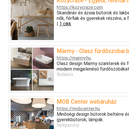
Kozycraze - Egyedi, fenntar
https://kozycraze.com
Skandináv és ázsiai bútorok és lakb
nők, férfiak és gyerekek részére, a
|
1 cikk
Marmy - Olasz fürdőszobai b
https://marmy.hu
Olasz design Marmy szaniterek és f
modern megjelenésű fürdőszobákat a
Budaörs
MOB Center webáruház
https://mobcenter.hu
Minőségi design bútorok beltérre és
gyerekbútorok, lámpák.
Nyírpazony