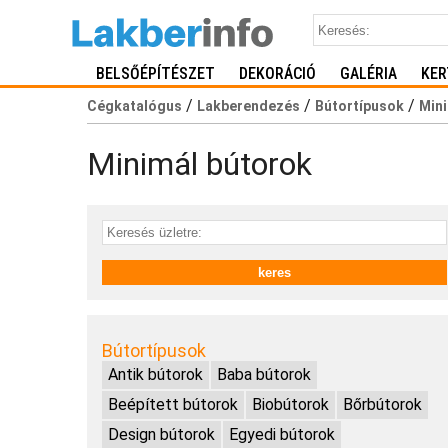
BELSŐÉPÍTÉSZET
DEKORÁCIÓ
GALÉRIA
KER
/
/
/
Cégkatalógus
Lakberendezés
Bútortípusok
Min
Minimál bútorok
Bútortípusok
Antik bútorok
Baba bútorok
Beépített bútorok
Biobútorok
Bőrbútorok
Design bútorok
Egyedi bútorok