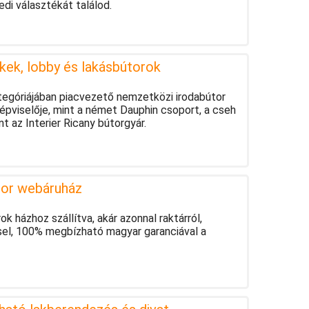
di választékát találod.
kek, lobby és lakásbútorok
tegóriájában piacvezető nemzetközi irodabútor
épviselője, mint a német Dauphin csoport, a cseh
t az Interier Ricany bútorgyár.
tor webáruház
 házhoz szállítva, akár azonnal raktárról,
sel, 100% megbízható magyar garanciával a