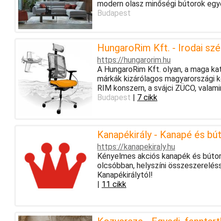
modern olasz minőségi bútorok egye
Budapest
HungaroRim Kft. - Irodai szé
https://hungarorim.hu
A HungaroRim Kft. olyan, a maga ka
márkák kizárólagos magyarországi k
RIM konszern, a svájci ZÜCO, valamin
Budapest
|
7 cikk
Kanapékirály - Kanapé és bú
https://kanapekiraly.hu
Kényelmes akciós kanapék és bútorok
olcsóbban, helyszíni összeszerelés
Kanapékirálytól!
|
11 cikk