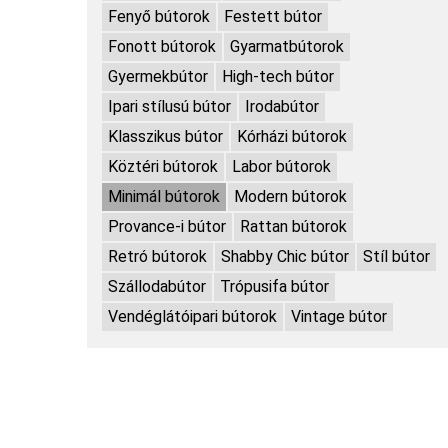
Fenyő bútorok
Festett bútor
Fonott bútorok
Gyarmatbútorok
Gyermekbútor
High-tech bútor
Ipari stílusú bútor
Irodabútor
Klasszikus bútor
Kórházi bútorok
Köztéri bútorok
Labor bútorok
Minimál bútorok
Modern bútorok
Provance-i bútor
Rattan bútorok
Retró bútorok
Shabby Chic bútor
Stíl bútor
Szállodabútor
Trópusifa bútor
Vendéglátóipari bútorok
Vintage bútor