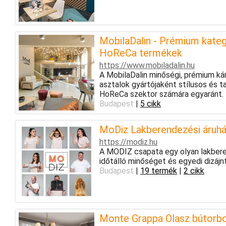
MobilaDalin - Prémium kateg
HoReCa termékek
https://www.mobiladalin.hu
A MobilaDalin minőségi, prémium ká
asztalok gyártójaként stílusos és 
HoReCa szektor számára egyaránt.
Budapest
|
5 cikk
MoDiz Lakberendezési áruh
https://modiz.hu
A MODIZ csapata egy olyan lakberen
időtálló minőséget és egyedi dizájn
Budapest
|
19 termék
|
2 cikk
Monte Grappa Olasz bútorb