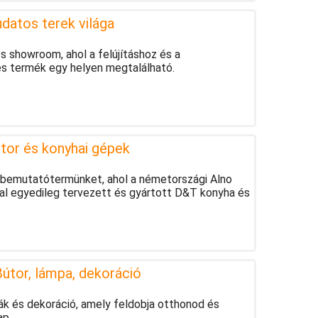
atos terek világa
 showroom, ahol a felújításhoz és a
s termék egy helyen megtalálható.
tor és konyhai gépek
bemutatótermünket, ahol a németországi Alno
tal egyedileg tervezett és gyártott D&T konyha és
útor, lámpa, dekoráció
k és dekoráció, amely feldobja otthonod és
ap.