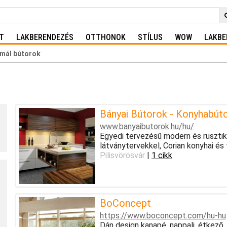
T
LAKBERENDEZÉS
OTTHONOK
STÍLUS
WOW
LAKBE
imál bútorok
Bányai Bútorok - Konyhabúto
www.banyaibutorok.hu/hu/
Egyedi tervezésű modern és ruszti
látványtervekkel, Corian konyhai é
Pilisvörösvár
|
1 cikk
BoConcept
https://www.boconcept.com/hu-hu
Dán design kanapé, nappali, étkező,