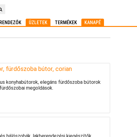
RENDEZŐK
ÜZLETEK
TERMÉKEK
KANAPÉ
r, fürdőszoba bútor, corian
kus konyhabútorok, elegáns fürdőszoba bútorok
s fürdőszobai megoldások.
 és hálószobák, lakberendezési kiegészítők.