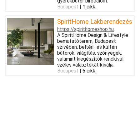
gyerekbútor birodalom.
Budapest
|
1 cikk
SpiritHome Lakberendezés
https://spirithomeshop.hu
A SpiritHome Design & Lifestyle
bemutatóterem, Budapest
szívében, beltéri- és kültéri
bútorok, világítás, szőnyegek,
valamint kiegészítők rendkívül
széles választékát kínálja.
Budapest
|
6 cikk