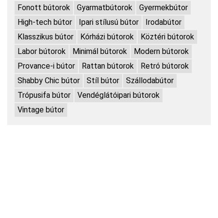
Fonott bútorok
Gyarmatbútorok
Gyermekbútor
High-tech bútor
Ipari stílusú bútor
Irodabútor
Klasszikus bútor
Kórházi bútorok
Köztéri bútorok
Labor bútorok
Minimál bútorok
Modern bútorok
Provance-i bútor
Rattan bútorok
Retró bútorok
Shabby Chic bútor
Stíl bútor
Szállodabútor
Trópusifa bútor
Vendéglátóipari bútorok
Vintage bútor