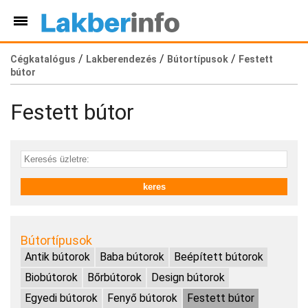
/
/
/
Cégkatalógus
Lakberendezés
Bútortípusok
Festett
bútor
Festett bútor
Bútortípusok
Antik bútorok
Baba bútorok
Beépített bútorok
Biobútorok
Bőrbútorok
Design bútorok
Egyedi bútorok
Fenyő bútorok
Festett bútor