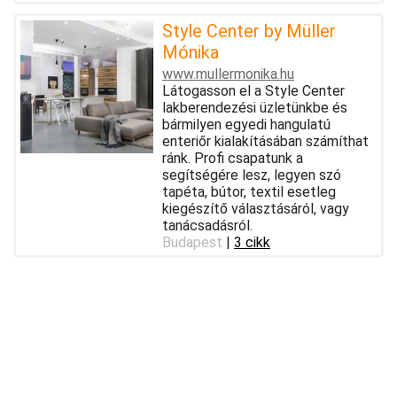
Style Center by Müller
Mónika
www.mullermonika.hu
Látogasson el a Style Center
lakberendezési üzletünkbe és
bármilyen egyedi hangulatú
enteriőr kialakításában számíthat
ránk. Profi csapatunk a
segítségére lesz, legyen szó
tapéta, bútor, textil esetleg
kiegészítő választásáról, vagy
tanácsadásról.
Budapest
|
3 cikk