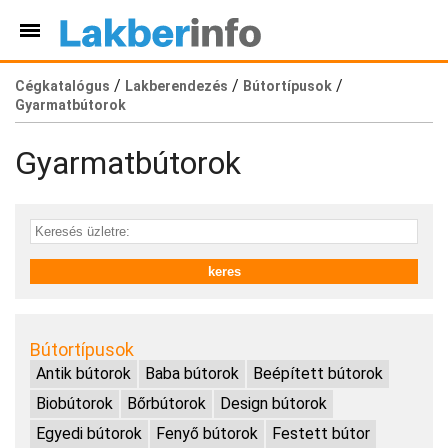
/
/
/
Cégkatalógus
Lakberendezés
Bútortípusok
Gyarmatbútorok
Gyarmatbútorok
Bútortípusok
Antik bútorok
Baba bútorok
Beépített bútorok
Biobútorok
Bőrbútorok
Design bútorok
Egyedi bútorok
Fenyő bútorok
Festett bútor