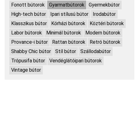
Fonott bútorok
Gyarmatbútorok
Gyermekbútor
High-tech bútor
Ipari stílusú bútor
Irodabútor
Klasszikus bútor
Kórházi bútorok
Köztéri bútorok
Labor bútorok
Minimál bútorok
Modern bútorok
Provance-i bútor
Rattan bútorok
Retró bútorok
Shabby Chic bútor
Stíl bútor
Szállodabútor
Trópusifa bútor
Vendéglátóipari bútorok
Vintage bútor