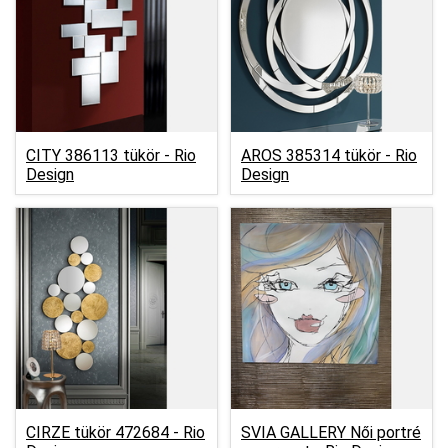
CITY 386113 tükör -
Rio
AROS 385314 tükör -
Rio
Design
Design
CIRZE tükör 472684 -
Rio
SVIA GALLERY Női portré