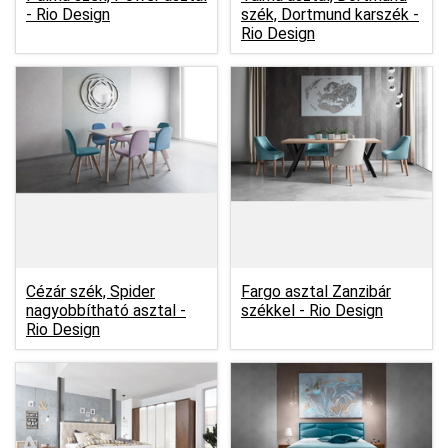
-
Rio Design
szék, Dortmund karszék -
Rio Design
Cézár szék, Spider
Fargo asztal Zanzibár
nagyobbítható asztal -
székkel -
Rio Design
Rio Design