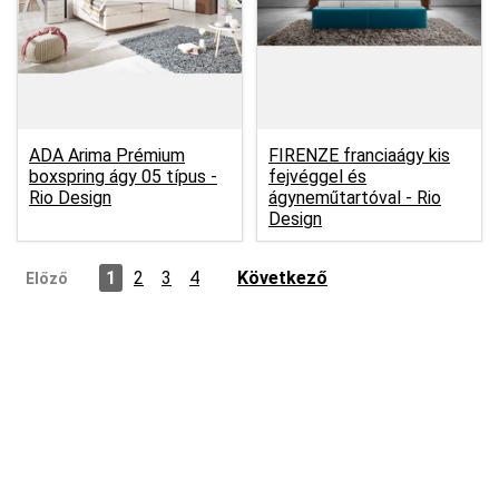
ADA Arima Prémium
FIRENZE franciaágy kis
boxspring ágy 05 típus -
fejvéggel és
Rio Design
ágyneműtartóval -
Rio
Design
1
2
3
4
Következő
Előző