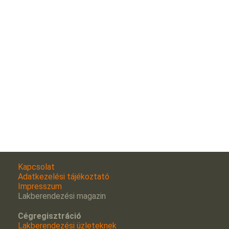
Kapcsolat
Adatkezelési tájékoztató
Impresszum
Lakberendezési magazin
Cégregisztráció
Lakberendezési üzleteknek