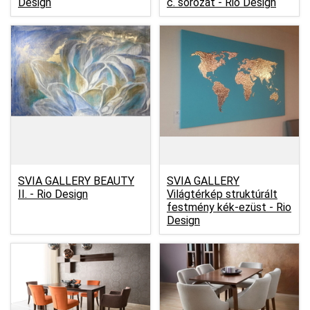
Design
c. sorozat -
Rio Design
SVIA GALLERY BEAUTY
SVIA GALLERY
II. -
Rio Design
Világtérkép struktúrált
festmény kék-ezüst -
Rio
Design