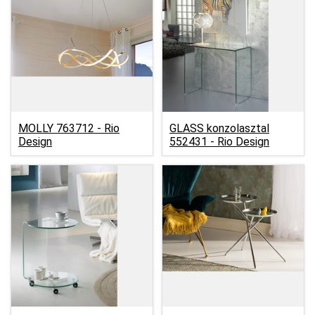
MOLLY 763712 -
Rio
GLASS konzolasztal
Design
552431 -
Rio Design