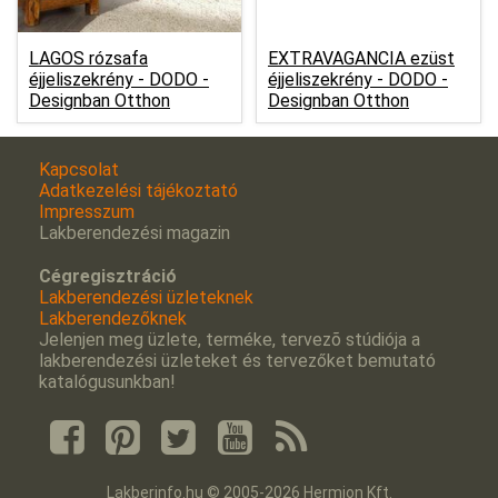
LAGOS rózsafa
EXTRAVAGANCIA ezüst
éjjeliszekrény -
DODO -
éjjeliszekrény -
DODO -
Designban Otthon
Designban Otthon
Kapcsolat
Adatkezelési tájékoztató
Impresszum
Lakberendezési magazin
Cégregisztráció
Lakberendezési üzleteknek
Lakberendezőknek
Jelenjen meg üzlete, terméke, tervezõ stúdiója a
lakberendezési üzleteket és tervezőket bemutató
katalógusunkban!
Lakberinfo.hu © 2005-2026 Hermion Kft.