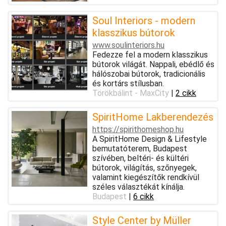
Soul Interiors - modern
klasszikus bútorok
www.soulinteriors.hu
Fedezze fel a modern klasszikus
bútorok világát. Nappali, ebédlő és
hálószobai bútorok, tradicionális
és kortárs stílusban.
Törökbálint - MaxCity
|
2 cikk
SpiritHome Lakberendezés
https://spirithomeshop.hu
A SpiritHome Design & Lifestyle
bemutatóterem, Budapest
szívében, beltéri- és kültéri
bútorok, világítás, szőnyegek,
valamint kiegészítők rendkívül
széles választékát kínálja.
Budapest
|
6 cikk
Style Center by Müller