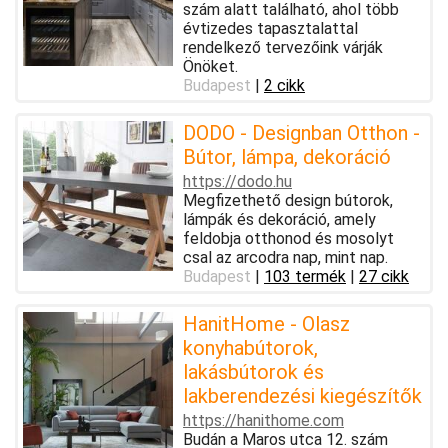
szám alatt található, ahol több
évtizedes tapasztalattal
rendelkező tervezőink várják
Önöket.
Budapest
|
2 cikk
DODO - Designban Otthon -
Bútor, lámpa, dekoráció
https://dodo.hu
Megfizethető design bútorok,
lámpák és dekoráció, amely
feldobja otthonod és mosolyt
csal az arcodra nap, mint nap.
Budapest
|
103 termék
|
27 cikk
HanitHome - Olasz
konyhabútorok,
lakásbútorok és
lakberendezési kiegészítők
https://hanithome.com
Budán a Maros utca 12. szám