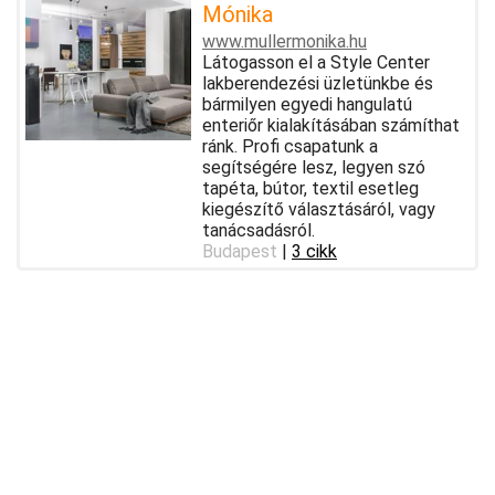
Mónika
www.mullermonika.hu
Látogasson el a Style Center
lakberendezési üzletünkbe és
bármilyen egyedi hangulatú
enteriőr kialakításában számíthat
ránk. Profi csapatunk a
segítségére lesz, legyen szó
tapéta, bútor, textil esetleg
kiegészítő választásáról, vagy
tanácsadásról.
Budapest
|
3 cikk