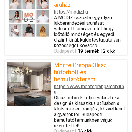
áruház
https://modiz.hu
A MODIZ csapata egy olyan
lakberendezési áruházat
valósított, ami azon túl, hogy
időtálló minőséget és egyedi
dizájnt kínál, küldetéstudata van,
közösséget kovácsol.
Budapest
|
19 termék
|
2 cikk
Monte Grappa Olasz
bútorbolt és
bemutatóterem
https://www.montegrappamobili.h
u
Olasz bútorok teljes választéka
design és klasszikus stílusban a
lakás minden pontjára, közvetlenül
a gyártóktól. Budapesti
bemutatótermünkben várjuk
szeretettel!
Budapest
|
36 cikk