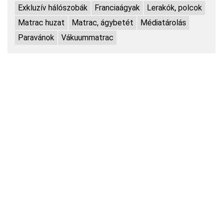
Exkluzív hálószobák
Franciaágyak
Lerakók, polcok
Matrac huzat
Matrac, ágybetét
Médiatárolás
Paravánok
Vákuummatrac