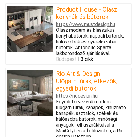
Product House - Olasz
konyhák és bútorok
https://www.mustdesign.hu
Olasz modern és klasszikus
konyhabútorok, nappali bútorok,
hálószobák és gyerekszobai
bútorok, Antonello Sparta
lakberendező ajánlásával.
Budapest
|
3 cikk
Rio Art & Design -
Ülőgarnitúrák, étkezők,
egyedi bútorok
https://riodesign.hu
Egyedi tervezésű modern
ülőgarnitúrák, kanapék, kihúzható
kanapék, asztalok, székek és
hálószoba bútorok, minőségi
anyagok felhasználásával a
MaxCityben a földszinten, a Rio
design Üzletben.