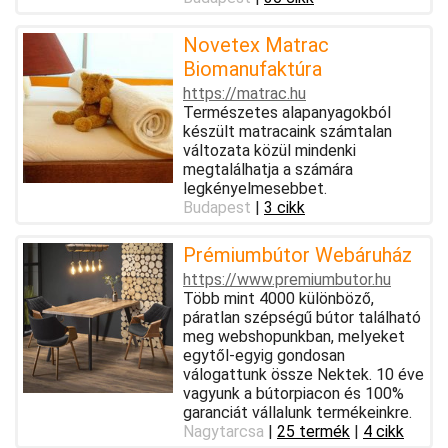
Novetex Matrac
Biomanufaktúra
https://matrac.hu
Természetes alapanyagokból
készült matracaink számtalan
változata közül mindenki
megtalálhatja a számára
legkényelmesebbet.
Budapest
|
3 cikk
Prémiumbútor Webáruház
https://www.premiumbutor.hu
Több mint 4000 különböző,
páratlan szépségű bútor található
meg webshopunkban, melyeket
egytől-egyig gondosan
válogattunk össze Nektek. 10 éve
vagyunk a bútorpiacon és 100%
garanciát vállalunk termékeinkre.
Nagytarcsa
|
25 termék
|
4 cikk