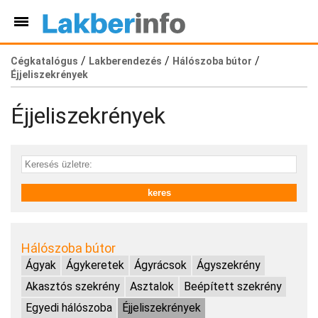
/
/
/
Cégkatalógus
Lakberendezés
Hálószoba bútor
Éjjeliszekrények
Éjjeliszekrények
Hálószoba bútor
Ágyak
Ágykeretek
Ágyrácsok
Ágyszekrény
Akasztós szekrény
Asztalok
Beépített szekrény
Egyedi hálószoba
Éjjeliszekrények