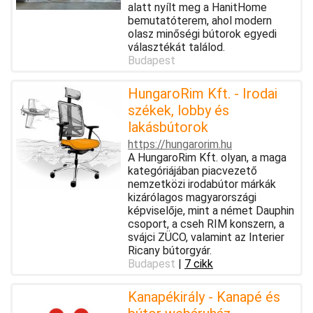
alatt nyílt meg a HanitHome
bemutatóterem, ahol modern
olasz minőségi bútorok egyedi
választékát találod.
Budapest
HungaroRim Kft. - Irodai
székek, lobby és
lakásbútorok
https://hungarorim.hu
A HungaroRim Kft. olyan, a maga
kategóriájában piacvezető
nemzetközi irodabútor márkák
kizárólagos magyarországi
képviselője, mint a német Dauphin
csoport, a cseh RIM konszern, a
svájci ZÜCO, valamint az Interier
Ricany bútorgyár.
Budapest
|
7 cikk
Kanapékirály - Kanapé és