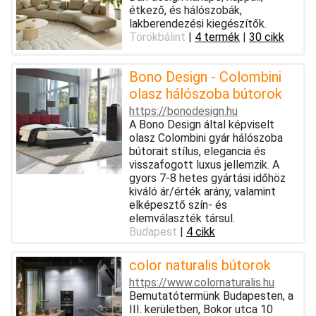
étkező, és hálószobák,
lakberendezési kiegészítők.
Törökbálint
|
4 termék
|
30 cikk
Bono Design - Colombini
olasz hálószoba bútorok
https://bonodesign.hu
A Bono Design által képviselt
olasz Colombini gyár hálószoba
bútorait stílus, elegancia és
visszafogott luxus jellemzik. A
gyors 7-8 hetes gyártási időhöz
kiváló ár/érték arány, valamint
elképesztő szín- és
elemválaszték társul.
Budapest
|
4 cikk
color naturalis bútorok
https://www.colornaturalis.hu
Bemutatótermünk Budapesten, a
III. kerületben, Bokor utca 10