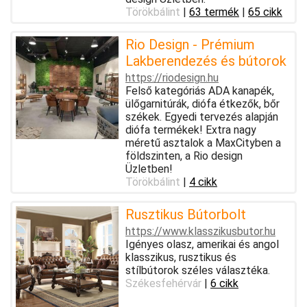
Törökbálint
|
63 termék
|
65 cikk
Rio Design - Prémium
Lakberendezés és bútorok
https://riodesign.hu
Felső kategóriás ADA kanapék,
ülőgarnitúrák, diófa étkezők, bőr
székek. Egyedi tervezés alapján
diófa termékek! Extra nagy
méretű asztalok a MaxCityben a
földszinten, a Rio design
Üzletben!
Törökbálint
|
4 cikk
Rusztikus Bútorbolt
https://www.klasszikusbutor.hu
Igényes olasz, amerikai és angol
klasszikus, rusztikus és
stílbútorok széles választéka.
Székesfehérvár
|
6 cikk