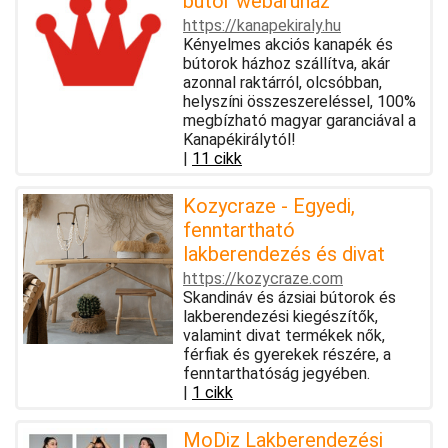
bútor webáruház
https://kanapekiraly.hu
Kényelmes akciós kanapék és
bútorok házhoz szállítva, akár
azonnal raktárról, olcsóbban,
helyszíni összeszereléssel, 100%
megbízható magyar garanciával a
Kanapékirálytól!
|
11 cikk
Kozycraze - Egyedi,
fenntartható
lakberendezés és divat
https://kozycraze.com
Skandináv és ázsiai bútorok és
lakberendezési kiegészítők,
valamint divat termékek nők,
férfiak és gyerekek részére, a
fenntarthatóság jegyében.
|
1 cikk
MoDiz Lakberendezési