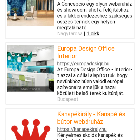
A Concepcio egy olyan webáruház
és showroom, ahol a felújításhoz
és a lakberendezéshez szükséges
összes termék egy helyen
megtalálható.
Nagytarcsa
|
1 cikk
Europa Design Office
Interior
https://europadesign.hu
Az Europa Design Office - Interior-
t azzal a céllal alapítottuk, hogy
nevünkhöz hűen valódi európai
színvonalra emeljük a hazai
közületi belső terek kultúráját.
Budapest
Kanapékirály - Kanapé és
bútor webáruház
https://kanapekiraly.hu
Kényelmes akciós kanapék és