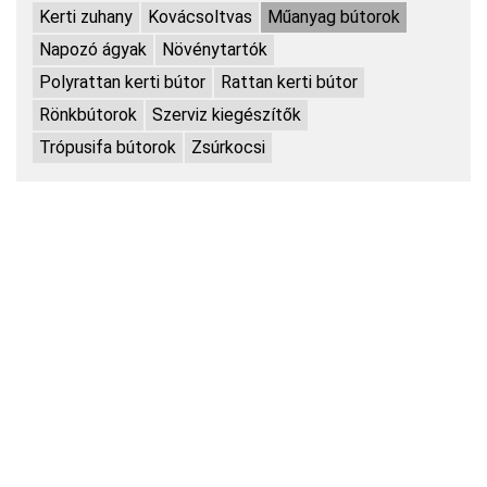
Kerti zuhany
Kovácsoltvas
Műanyag bútorok
Napozó ágyak
Növénytartók
Polyrattan kerti bútor
Rattan kerti bútor
Rönkbútorok
Szerviz kiegészítők
Trópusifa bútorok
Zsúrkocsi