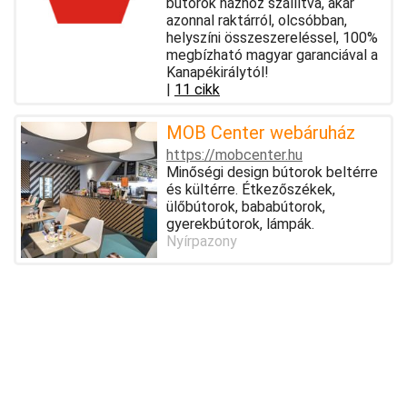
bútorok házhoz szállítva, akár
azonnal raktárról, olcsóbban,
helyszíni összeszereléssel, 100%
megbízható magyar garanciával a
Kanapékirálytól!
|
11 cikk
MOB Center webáruház
https://mobcenter.hu
Minőségi design bútorok beltérre
és kültérre. Étkezőszékek,
ülőbútorok, bababútorok,
gyerekbútorok, lámpák.
Nyírpazony