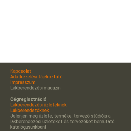
Kapcsolat
Adatkezelési tájékoztató
Impresszum
Lakberendezési magazin
Cégregisztráció
Lakberendezési üzleteknek
Lakberendezőknek
Jelenjen meg üzlete, terméke, tervezõ stúdiója a
lakberendezési üzleteket és tervezőket bemutató
katalógusunkban!