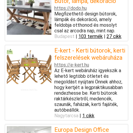
Bútor, lámpa, dekoráció
https://dodo.hu
Megfizethető design bútorok,
lámpák és dekoráció, amely
feldobja otthonod és mosolyt
csal az arcodra nap, mint nap.
Budapest
|
103 termék
|
27 cikk
E-kert - Kerti bútorok, kerti
felszerelések webáruháza
https://e-kert.hu
Az E-kert webáruház igyekszik a
lehető legtöbb ötletet és
megoldást nyújtani Önnek ahhoz,
hogy kertjét a legpraktikusabban
rendezhesse be. Kerti bútorok
raktárkészletről, medencék,
szaunák, faházak, kerti fajáték,
autóbeállók.
Nagytarcsa
|
1 cikk
Europa Design Office