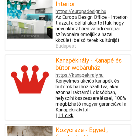
Interior
https://europadesign.hu
Az Europa Design Office - Interior-
t azzal a céllal alapítottuk, hogy
nevünkhöz hűen valódi európai
színvonalra emeljük a hazai
közületi belső terek kultúráját.
Budapest
Kanapékirály - Kanapé és
bútor webáruház
https://kanapekiraly.hu
Kényelmes akciós kanapék és
bútorok házhoz szállítva, akár
azonnal raktárról, olcsóbban,
helyszíni összeszereléssel, 100%
megbízható magyar garanciával a
Kanapékirálytól!
|
11 cikk
Kozycraze - Egyedi,