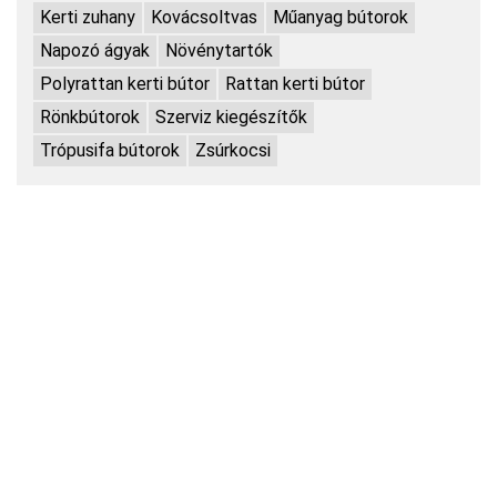
Kerti zuhany
Kovácsoltvas
Műanyag bútorok
Napozó ágyak
Növénytartók
Polyrattan kerti bútor
Rattan kerti bútor
Rönkbútorok
Szerviz kiegészítők
Trópusifa bútorok
Zsúrkocsi