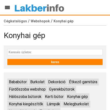
/
/
Cégkatalógus
Webshopok
Konyhai gép
Konyhai gép
Bababútor
Burkolat
Dekoráció
Étkező garnitúra
Fürdőszoba webshop
Gyerekbútorok
Hálószoba bútorok
Kerti bútor
Konyhai gép
Konyhai kiegészítők
Lámpák
Melegburkolat