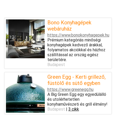
Bono Konyhagépek
webáruház
https://www.bonokonyhagepek.hu
Prémium kategóriás minőségi
konyhagépek kedvező árakkal,
folyamatos akciókkal és házhoz
szállítással az ország egész
területére.
Budapest
Green Egg - Kerti grillező,
füstölő és sütő egyben
https://www.greenegg.hu
A Big Green Egg egy egyedülálló
és utolérhetetlen
konyhaművészeti és grill élmény!
Budapest
|
3 cikk