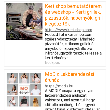
Kertishop bemutatóterem
és webshop - Kerti grillek,
pizzasütők, napernyők, grill
kiegészítők
https://www.kertishop.com
Fedezd fel a kertishop.com
széles választékát! Minőségi
pizzasütők, stílusos grillek és
árnyékoló napernyők illetve
infrahősugárzók teszik teljessé a
kerti élményt.
Budapes
MoDiz Lakberendezési
áruház
https://modiz.hu
A MODIZ csapata egy olyan
lakberendezési áruházat
valósított, ami azon túl, hogy
időtálló minőséget és egyedi
dizájnt kínál, küldetéstudata van,