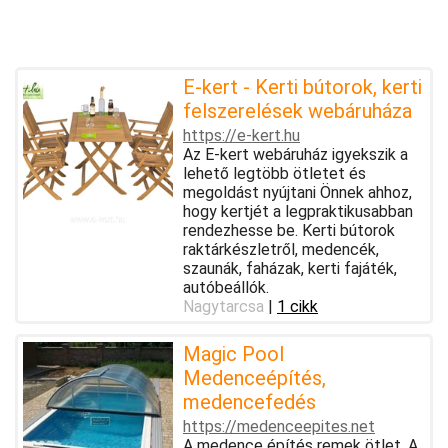
E-kert - Kerti bútorok, kerti
felszerelések webáruháza
https://e-kert.hu
Az E-kert webáruház igyekszik a
lehető legtöbb ötletet és
megoldást nyújtani Önnek ahhoz,
hogy kertjét a legpraktikusabban
rendezhesse be. Kerti bútorok
raktárkészletről, medencék,
szaunák, faházak, kerti fajáték,
autóbeállók.
Nagytarcsa
|
1 cikk
Magic Pool
Medenceépítés,
medencefedés
https://medenceepites.net
A medence építés remek ötlet. A