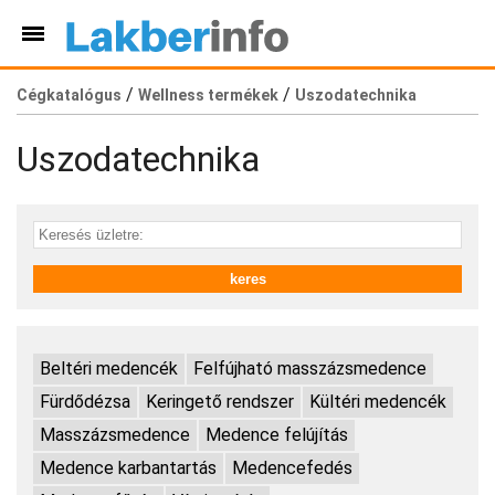
/
/
Cégkatalógus
Wellness termékek
Uszodatechnika
Uszodatechnika
Beltéri medencék
Felfújható masszázsmedence
Fürdődézsa
Keringető rendszer
Kültéri medencék
Masszázsmedence
Medence felújítás
Medence karbantartás
Medencefedés