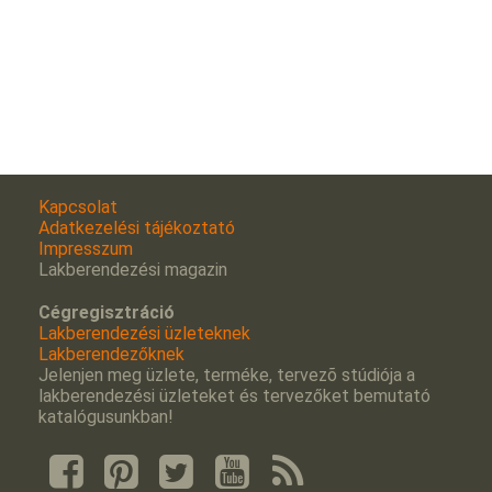
Kapcsolat
Adatkezelési tájékoztató
Impresszum
Lakberendezési magazin
Cégregisztráció
Lakberendezési üzleteknek
Lakberendezőknek
Jelenjen meg üzlete, terméke, tervezõ stúdiója a
lakberendezési üzleteket és tervezőket bemutató
katalógusunkban!