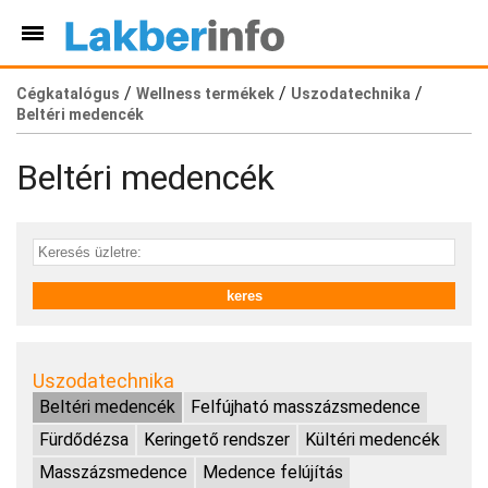
/
/
/
Cégkatalógus
Wellness termékek
Uszodatechnika
Beltéri medencék
Beltéri medencék
Uszodatechnika
Beltéri medencék
Felfújható masszázsmedence
Fürdődézsa
Keringető rendszer
Kültéri medencék
Masszázsmedence
Medence felújítás