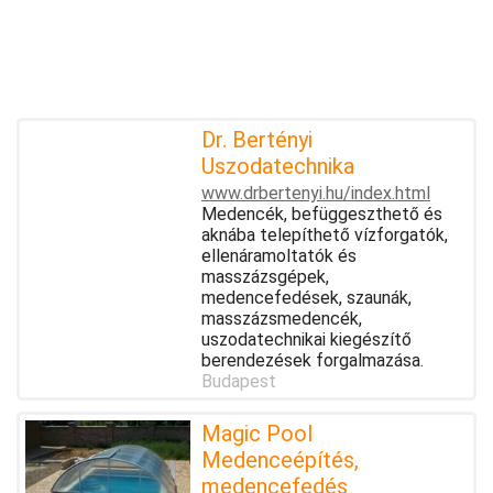
Dr. Bertényi
Uszodatechnika
www.drbertenyi.hu/index.html
Medencék, befüggeszthető és
aknába telepíthető vízforgatók,
ellenáramoltatók és
masszázsgépek,
medencefedések, szaunák,
masszázsmedencék,
uszodatechnikai kiegészítő
berendezések forgalmazása.
Budapest
Magic Pool
Medenceépítés,
medencefedés