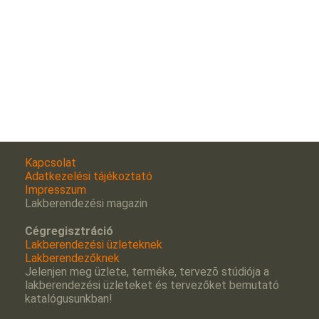
Kapcsolat
Adatkezelési tájékoztató
Impresszum
Lakberendezési magazin
Cégregisztráció
Lakberendezési üzleteknek
Lakberendezőknek
Jelenjen meg üzlete, terméke, tervezõ stúdiója a
lakberendezési üzleteket és tervezőket bemutató
katalógusunkban!