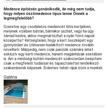
Medence építésén gondolkodik, de még nem tudja,
hogy milyen úszómedence típus lenne Önnek a
legmegfelelőbb?
Szeretne egy csodálatos medencét látni kertjében,
melynek vízében bátran, bármikor úszhat, vagy ha úgy
támad kedve, akkor megmártózhat a nyári forró napok
közepette? Kétségtelen, hogy a kert összképét egy
gyönyörűen és ízlésesen kialakított medence tovább
növelheti. Márpedig, nem csak panziók számára lehet
exkluzív egy kerti medence, hanem magánházak esetében
is. Ám a minőségi kültéri medencét szakszerűen beépíteni
csak a megfelelő tudással és tapasztalattal rendelkező
szakemberek képesek. Érdemes tehát rájuk bízni a munkát.
Galéria