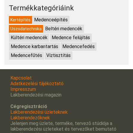
Termékkategóriáink
Medenceépítés
Kertépítés
Beltéri medencék
Uszodatechnika
Kültéri medencék
Medence felújítás
Medence karbantartás
Medencefedés
Medencefűtés
Víztisztítás
Kapcsolat
Adatkezelési tájékoztató
Impresszum
Lakberendezési magazin
Cégregisztráció
Lakberendezési üzleteknek
Lakberendezőknek
Jelenjen meg üzlete, terméke, tervezõ stúdiója a
lakberendezési üzleteket és tervezőket bemutató