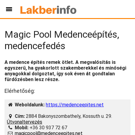
Magic Pool Medenceépítés,
medencefedés
A medence építés remek ötlet. A megvalósítás is
egyszerű, ha gyakorlott szakemberekkel és minőségi
anyagokkal dolgoztat, így sok éven át gondtalan
fürdőzésben lesz része.
Elérhetőség:
Weboldalunk:
https://medenceepites.net
Cím:
2884 Bakonyszombathely, Kossuth u. 29.
Útvonaltervezés
Mobil:
+36 30 937 72 67
magicpool@medenceepites.net