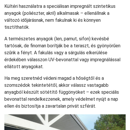
Kültéri használatra a speciálisan impregnált szintetikus
anyagok (poliészter, akril) alkalmasak – ellenállnak a
változó időjárásnak, nem fakulnak ki és könnyen
tisztíthatók.
A természetes anyagok (len, pamut, sifon) kevésbé
tartósak, de finoman borítják be a teraszt, és gyönyörűen
szűrik a fényt. A fakulás vagy a sárgulás elkerülése
érdekében válasszon UV-bevonattal vagy impregnálással
ellátott anyagokat.
Ha meg szeretnéd védeni magad a hőségtől és a
szomszédok tekintetétől, akkor válassz vastagabb
anyagból készült sötétítő függönyöket – ezek speciális
bevonattal rendelkezzenek, amely védelmet nyújt a nap
ellen és biztosítja a zavartalan privát szférát.