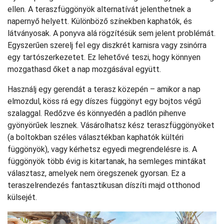
ellen. A teraszfüggönyök alternatívát jelenthetnek a
napernyő helyett. Különböző színekben kaphatók, és
látványosak. A ponyva alá rögzítésük sem jelent problémát.
Egyszerűen szerelj fel egy diszkrét karnisra vagy zsinórra
egy tartószerkezetet. Ez lehetővé teszi, hogy könnyen
mozgathasd őket a nap mozgásával együtt.
Használj egy gerendát a terasz közepén – amikor a nap
elmozdul, köss rá egy díszes függönyt egy bojtos végű
szalaggal. Redőzve és könnyedén a padlón pihenve
gyönyörűek lesznek. Vásárolhatsz kész teraszfüggönyöket
(a boltokban széles választékban kaphatók kültéri
függönyök), vagy kérhetsz egyedi megrendelésre is. A
függönyök több évig is kitartanak, ha semleges mintákat
választasz, amelyek nem öregszenek gyorsan. Ez a
teraszelrendezés fantasztikusan díszíti majd otthonod
külsejét.