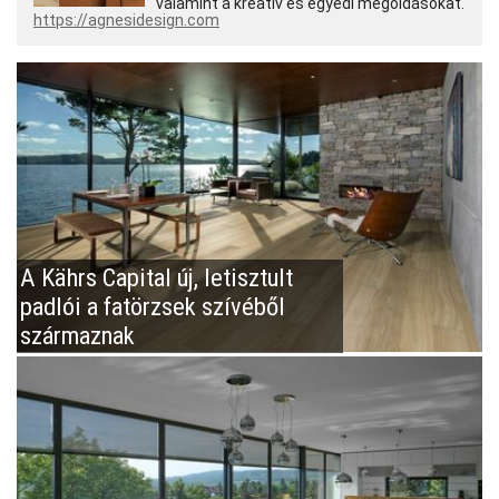
valamint a kreatív és egyedi megoldásokat.
https://agnesidesign.com
A Kährs Capital új, letisztult
padlói a fatörzsek szívéből
származnak