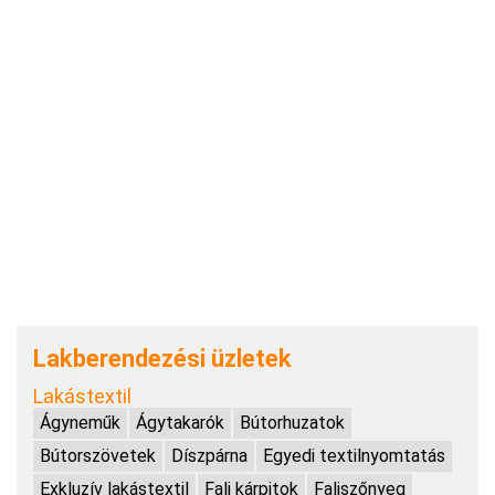
Lakberendezési üzletek
Lakástextil
Ágyneműk
Ágytakarók
Bútorhuzatok
Bútorszövetek
Díszpárna
Egyedi textilnyomtatás
Exkluzív lakástextil
Fali kárpitok
Faliszőnyeg