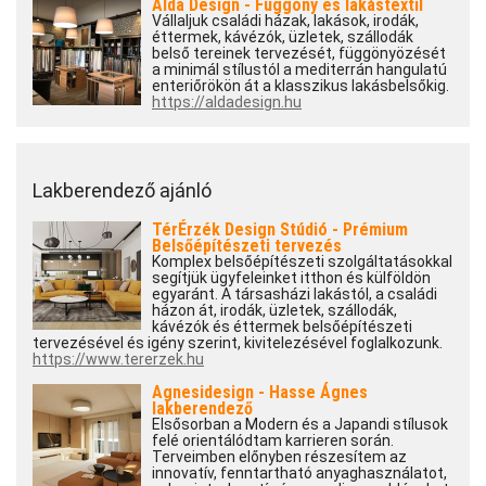
Alda Design - Függöny és lakástextil
Vállaljuk családi házak, lakások, irodák,
éttermek, kávézók, üzletek, szállodák
belső tereinek tervezését, függönyözését
a minimál stílustól a mediterrán hangulatú
enteriőrökön át a klasszikus lakásbelsőkig.
https://aldadesign.hu
Lakberendező ajánló
TérÉrzék Design Stúdió - Prémium
Belsőépítészeti tervezés
Komplex belsőépítészeti szolgáltatásokkal
segítjük ügyfeleinket itthon és külföldön
egyaránt. A társasházi lakástól, a családi
házon át, irodák, üzletek, szállodák,
kávézók és éttermek belsőépítészeti
tervezésével és igény szerint, kivitelezésével foglalkozunk.
https://www.tererzek.hu
Agnesidesign - Hasse Ágnes
lakberendező
Elsősorban a Modern és a Japandi stílusok
felé orientálódtam karrieren során.
Terveimben előnyben részesítem az
innovatív, fenntartható anyaghasználatot,