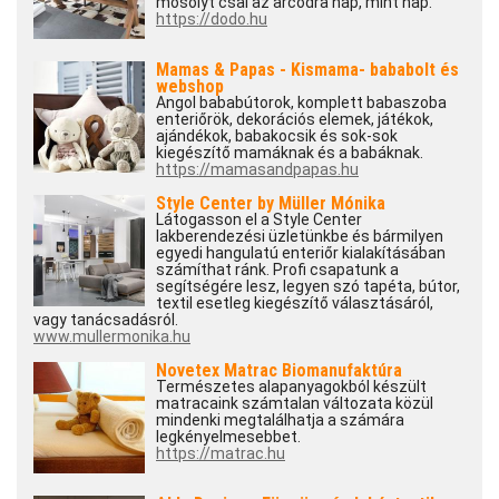
mosolyt csal az arcodra nap, mint nap.
https://dodo.hu
Mamas & Papas - Kismama- bababolt és
webshop
Angol bababútorok, komplett babaszoba
enteriőrök, dekorációs elemek, játékok,
ajándékok, babakocsik és sok-sok
kiegészítő mamáknak és a babáknak.
https://mamasandpapas.hu
Style Center by Müller Mónika
Látogasson el a Style Center
lakberendezési üzletünkbe és bármilyen
egyedi hangulatú enteriőr kialakításában
számíthat ránk. Profi csapatunk a
segítségére lesz, legyen szó tapéta, bútor,
textil esetleg kiegészítő választásáról,
vagy tanácsadásról.
www.mullermonika.hu
Novetex Matrac Biomanufaktúra
Természetes alapanyagokból készült
matracaink számtalan változata közül
mindenki megtalálhatja a számára
legkényelmesebbet.
https://matrac.hu