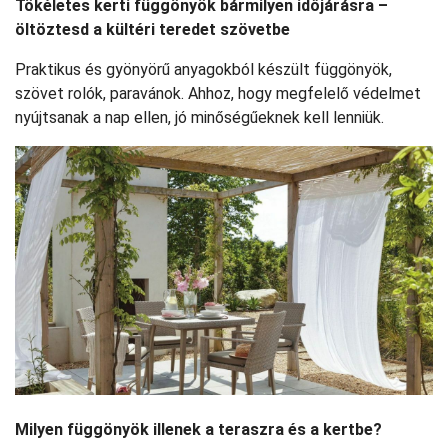
Tökéletes kerti függönyök bármilyen időjárásra –
öltöztesd a kültéri teredet szövetbe
Praktikus és gyönyörű anyagokból készült függönyök,
szövet rolók, paravánok. Ahhoz, hogy megfelelő védelmet
nyújtsanak a nap ellen, jó minőségűeknek kell lenniük.
Milyen függönyök illenek a teraszra és a kertbe?