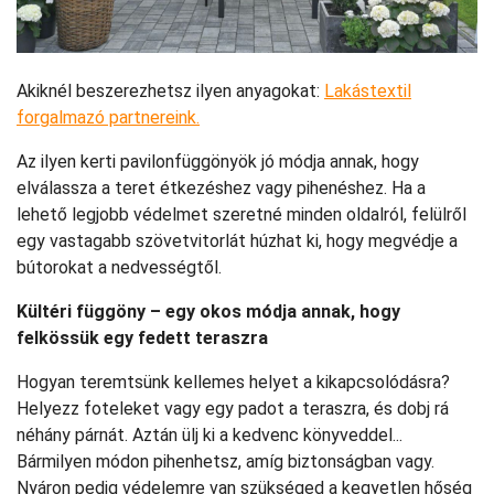
Akiknél beszerezhetsz ilyen anyagokat:
Lakástextil
forgalmazó partnereink.
Az ilyen kerti pavilonfüggönyök jó módja annak, hogy
elválassza a teret étkezéshez vagy pihenéshez. Ha a
lehető legjobb védelmet szeretné minden oldalról, felülről
egy vastagabb szövetvitorlát húzhat ki, hogy megvédje a
bútorokat a nedvességtől.
Kültéri függöny – egy okos módja annak, hogy
felkössük egy fedett teraszra
Hogyan teremtsünk kellemes helyet a kikapcsolódásra?
Helyezz foteleket vagy egy padot a teraszra, és dobj rá
néhány párnát. Aztán ülj ki a kedvenc könyveddel...
Bármilyen módon pihenhetsz, amíg biztonságban vagy.
Nyáron pedig védelemre van szükséged a kegyetlen hőség