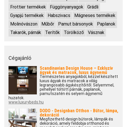
Frottier termékek
Függönyanyagok
Grádli
Gyapjú termékek
Habszivacs
Mágneses termékek
Molinóvászon
Műbőr
Pamut bársonyok
Paplanok
Takarók, párnák
Terítők
Törölköző
Vásznak
Cégajánló
Scandinavian Design House – Exkluzív
ágyak és matracok, luxus ágynemű
Természetes anyagokból, kézzel készített
luxus ágyak és matracok a világ
legrangosabb ágykészítőitől. Selyemmel,
pehellyel töltött párnák, paplanok,
pamutszatén és selyem ágynemű
huzatok.
www.luxurybeds.hu
DODO - Designban Otthon - Bútor, lámpa,
dekoráció
Megfizethető design bútorok, lámpák és
dekoráció, amely feldobja otthonod és