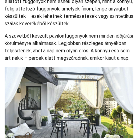
ellátott függönyök nem esnek olyan szépen, mint a könnyű,
félig áttetsző függönyök, amelyek finom, lenge anyagból
készültek – ezek lehetnek természetesek vagy szintetikus
szálak keverékéből készültek.
A szövetből készült pavilonfüggönyök nem minden időjárási
körülményre alkalmasak. Legjobban részleges árnyékban
teljesítenek, ahol a nap nem olyan erős. A könnyű eső sem
árt nekik – percek alatt megszáradnak, amikor kisüt a nap.