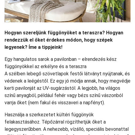
Hogyan szereljünk függönyöket a teraszra? Hogyan
rendezzük el őket érdekes módon, hogy szépek
legyenek? Íme a tippjeink!
Egy hangulatos sarok a pavilonban – elrendezés kész
függönyökkel az erkélyre és a teraszra
A szélben lebegő szövetlapok festői látványt nyújtanak, és
védenek a leégéstől. Ez egy jó módja annak, hogy megvédje
kerti pavilonját az UV-sugárzástól. A legjobb, ha világos
színű anyagból, például fehér vagy bézs színű vászonból
varrja őket (nem fakul és visszaveri a napfényt).
Használja a szerkezetet kültéri függönyök
felakasztásához. Tépőzárral rögzíthetjük őket a
legegyszerűbben. A nehezebb, vízálló, speciális bevonattal