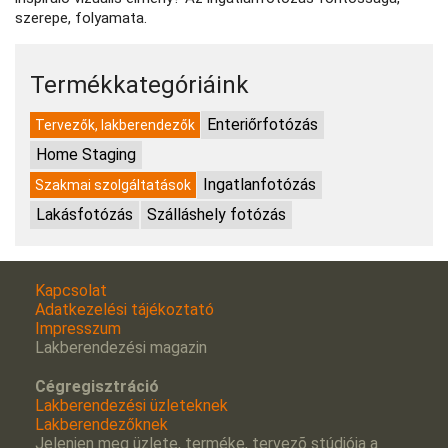
szerepe, folyamata.
Termékkategóriáink
Enteriőrfotózás
Tervezők, lakberendezők
Home Staging
Ingatlanfotózás
Szakmai szolgáltatások
Lakásfotózás
Szálláshely fotózás
Kapcsolat
Adatkezelési tájékoztató
Impresszum
Lakberendezési magazin
Cégregisztráció
Lakberendezési üzleteknek
Lakberendezőknek
Jelenjen meg üzlete, terméke, tervezõ stúdiója a