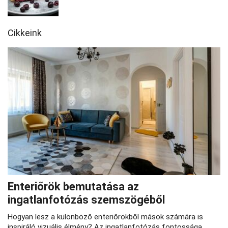
Cikkeink
Enteriőrök bemutatása az
ingatlanfotózás szemszögéből
Hogyan lesz a különböző enteriőrökből mások számára is
inspiráló vizuális élmény? Az ingatlanfotózás fontossága,