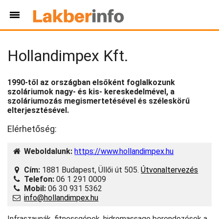
Hollandimpex Kft.
1990-től az országban elsőként foglalkozunk
szoláriumok nagy- és kis- kereskedelmével, a
szoláriumozás megismertetésével és széleskörű
elterjesztésével.
Elérhetőség:
Weboldalunk:
https://www.hollandimpex.hu
Cím:
1881 Budapest, Üllői út 505.
Útvonaltervezés
Telefon:
06 1 291 0009
Mobil:
06 30 931 5362
info@hollandimpex.hu
Infraszaunák, fitnessgépek, hidromassage berendezések a