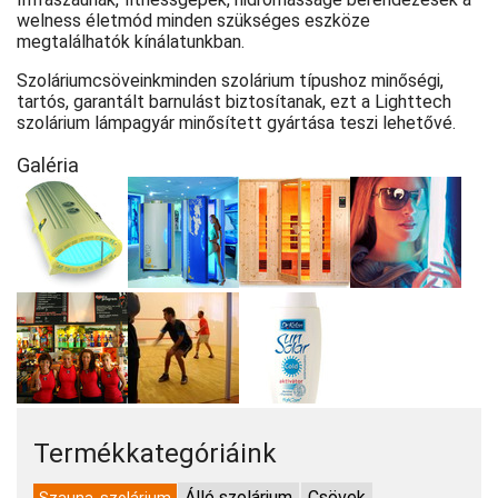
welness életmód minden szükséges eszköze
megtalálhatók kínálatunkban.
Szoláriumcsöveinkminden szolárium típushoz minőségi,
tartós, garantált barnulást biztosítanak, ezt a Lighttech
szolárium lámpagyár minősített gyártása teszi lehetővé.
Galéria
Termékkategóriáink
Álló szolárium
Csövek