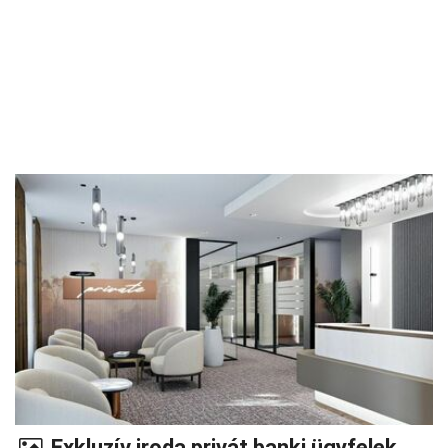
Exkluzív iroda privát banki ügyfelek