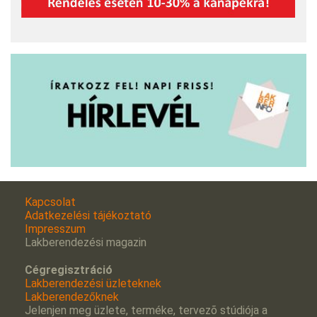
Kapcsolat
Adatkezelési tájékoztató
Impresszum
Lakberendezési magazin
Cégregisztráció
Lakberendezési üzleteknek
Lakberendezőknek
Jelenjen meg üzlete, terméke, tervezõ stúdiója a