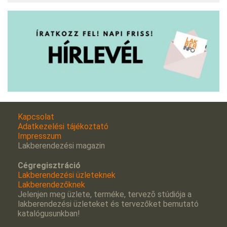
Kapcsolat
Adatkezelési tájékoztató
Impresszum
Lakberendezési magazin
Cégregisztráció
Lakberendezési üzleteknek
Lakberendezőknek
Jelenjen meg üzlete, terméke, tervezõ stúdiója a
lakberendezési üzleteket és tervezőket bemutató
katalógusunkban!