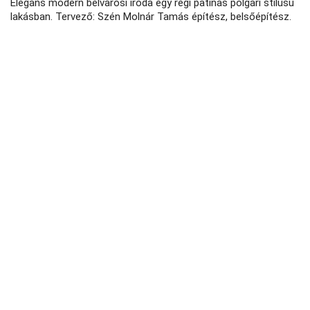
Elegáns modern belvárosi iroda egy régi patinás polgári stílusú
lakásban. Tervező: Szén Molnár Tamás építész, belsőépítész.