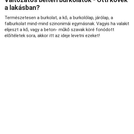
a lakásban?
Természetesen a burkolat, a kő, a burkolólap, járólap, a
falburkolat mind-mind szinonimái egymásnak. Vagyis ha valakit
elijeszt a kő, vagy a beton- műkő szavak köré fonódott
előítéletek sora, akkor itt az ideje levetni ezeket!