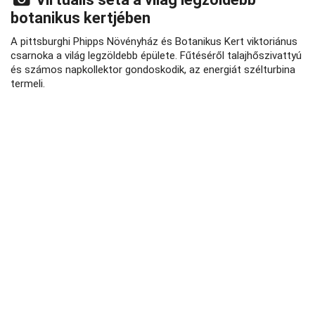
botanikus kertjében
A pittsburghi Phipps Növényház és Botanikus Kert viktoriánus
csarnoka a világ legzöldebb épülete. Fűtéséről talajhőszivattyú
és számos napkollektor gondoskodik, az energiát szélturbina
termeli.