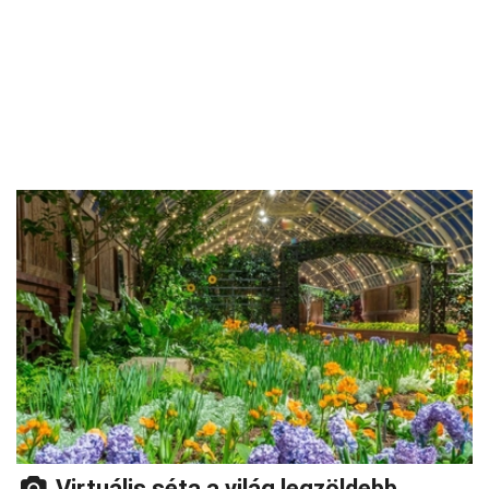
Virtuális séta a világ legzöldebb