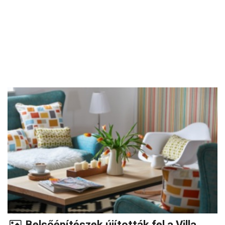
Belsőépítészek újították fel a Villa