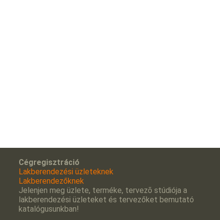
Cégregisztráció
Lakberendezési üzleteknek
Lakberendezőknek
Jelenjen meg üzlete, terméke, tervezõ stúdiója a
lakberendezési üzleteket és tervezőket bemutató
katalógusunkban!