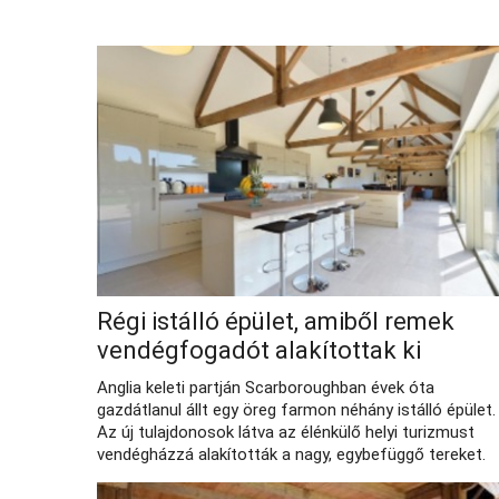
Régi istálló épület, amiből remek
vendégfogadót alakítottak ki
Anglia keleti partján Scarboroughban évek óta
gazdátlanul állt egy öreg farmon néhány istálló épület.
Az új tulajdonosok látva az élénkülő helyi turizmust
vendégházzá alakították a nagy, egybefüggő tereket.