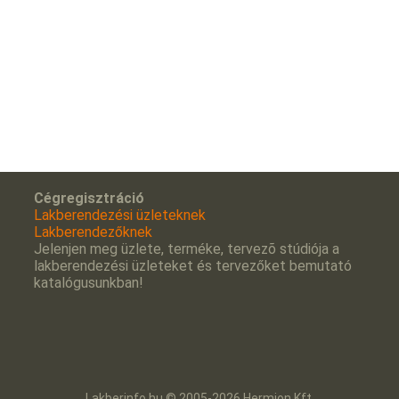
Cégregisztráció
Lakberendezési üzleteknek
Lakberendezőknek
Jelenjen meg üzlete, terméke, tervezõ stúdiója a
lakberendezési üzleteket és tervezőket bemutató
katalógusunkban!
Lakberinfo.hu © 2005-2026 Hermion Kft.