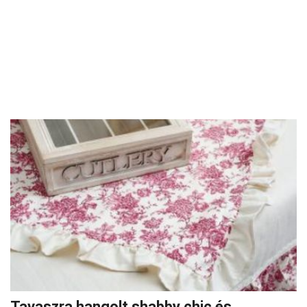
Tavaszra hangolt shabby chic és