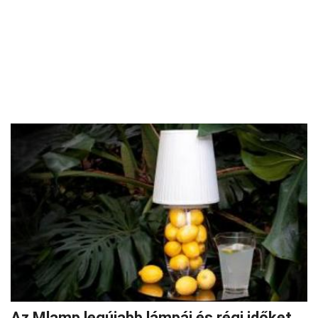
Az Mlamp legújabb lámpái és régi időket