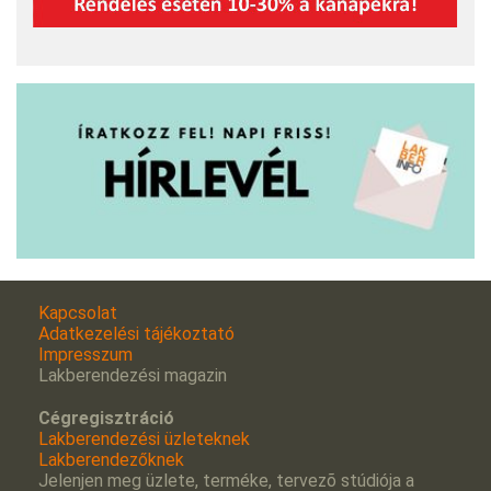
Kapcsolat
Adatkezelési tájékoztató
Impresszum
Lakberendezési magazin
Cégregisztráció
Lakberendezési üzleteknek
Lakberendezőknek
Jelenjen meg üzlete, terméke, tervezõ stúdiója a