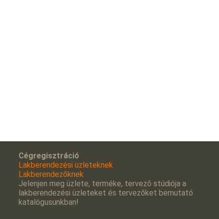
Cégregisztráció
Lakberendezési üzleteknek
Lakberendezőknek
Jelenjen meg üzlete, terméke, tervezõ stúdiója a
lakberendezési üzleteket és tervezőket bemutató
katalógusunkban!