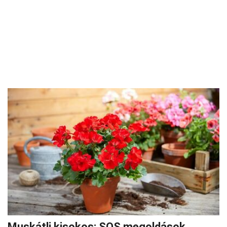
Muskátli kisokos: SOS megoldások