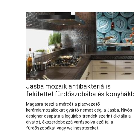
Jasba mozaik antibakteriális
felülettel fürdőszobába és konyhák
Magasra teszi a mércét a piacvezető
kerámiamozaikokat gyártó német cég, a Jasba. Nívós
designer csapata a legújabb trendek szerint diktálja a
divatot, ékszerdobozzá varázsolva ezáltal a
fürdőszobákat vagy wellnesstereket.