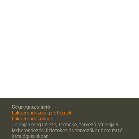
Cégregisztráció
Lakberendezési üzleteknek
Lakberendezőknek
Jelenjen meg üzlete, terméke, tervezõ stúdiója a
lakberendezési üzleteket és tervezőket bemutató
katalógusunkban!